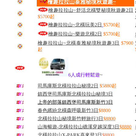
檜趣拉拉山泰雅秘境秋遊趣~
檜趣拉拉山~舒活北橫雙秘境秋遊趣2日
$5700起
檜趣拉拉山~北橫玩美2日
$5700起
檜趣拉拉山~樂遊北橫2日
$5700起
檜趣拉拉山~北橫泰雅秘境秋遊趣3日
$7900
起
6人成行輕鬆遊
~
司馬庫斯北橫拉拉山秘境2日
$5880起
鎮西堡司馬庫斯北橫拉拉山秘境3日
上帝的部落鎮西堡司馬庫斯新竹3日
春色繽紛北橫森呼吸新竹3日
$8800
北橫拉拉山秘境新竹輕旅行3日
$
8800
山海暢遊-北橫拉拉山礁溪穿越深度3日
$8880
北橫拉拉山X-PARK喜來登3日
$8800