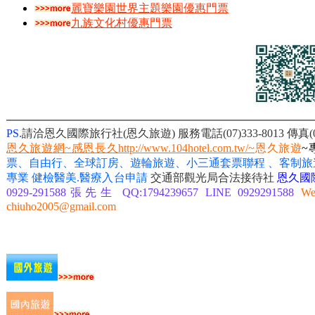
麗寶樂園世界主題樂園優惠門票
九族文化村優惠門票
PS.
請洽恩久國際旅行社(恩久旅遊) 服務電話(07)333-8013
傳真(
恩久旅遊網~感恩長久http://www.104hotel.com.tw/~
恩久旅遊
~
票、自由行、全球訂房、遊輪旅遊、小三通套票聯程 、客制旅
專業
健檢醫美.醫療入台申請
交通部觀光局合法接待社
恩久國
0929-291588張先生 QQ:1794239657 LINE 0929291588
We
chiuho2005@gmail.com