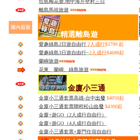
坵島梅花鹿.地中海芹壁村三日
離島馬祖旅遊
精選離島遊
愛趣綠島2日遊自由行
2人成
行
$3799 起
愛趣綠島3日遊自由行
~
2人成
行
$4688起
蘭嶼旅遊
花東、蘭嶼、綠島旅遊
金廈小三通
金廈小三通套票高雄-台中
出
發
$4050起
金廈小三通套票聯程松山
出
發
$4300起
金廈+遊GO（2人成行自由行）
金廈+遊GO（4人成行自由行）
金廈小三通套票+廈門住宿自由行