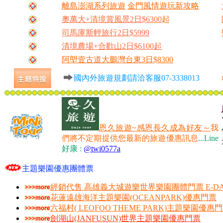
離島澎湖系列旅遊
金門風情遊玩新攻略
奧萬大+清境賞風景2日$6300
起
司馬庫斯輕旅行2日$5999
清境農場+合歡山2日$6100起
阿塱壹古道大鵬灣台東3日$8300
國內外旅遊規劃請洽客服07-3338013
恩久旅遊~感恩長久成為好友～
我
們將不定期提供您最新的旅遊優惠訊息
...
Line
好康 :
@twi0577a
主題樂園優惠團體票
經銷代售 高雄義大城遊樂世界樂園團體門票 E-DA 
花蓮遠雄海洋主題樂園(OCEANPARK)優惠門票
六福村( LEOFOO THEME PARK)主題樂園優惠
劍湖山(JANFUSUN)世界主題樂園優惠門票