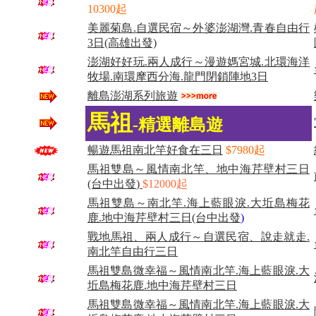
10300起
美麗菊島.自選民宿～外婆澎湖灣.青春自由行
3日(高雄出發)
澎湖好好玩.兩人成行～漫遊媽宮城.北環海洋
牧場.南環摩西分海.龍門閉鎖陣地3日
離島澎湖系列旅遊
馬祖
-
精選離島遊
暢遊馬祖南北竿好食在三日
$7980起
馬祖雙島～風情南北竿、地中海芹壁村三日
(台中出發
)
$12000起
馬祖雙島～南北竿.海上藍眼淚.大坵島梅花
鹿.地中海芹壁村三日(台中出發
)
戰地馬祖、兩人成行～自選民宿、說走就走.
南北竿自由行三日
馬祖雙島微幸福～風情南北竿.海上藍眼淚.大
坵島梅花鹿.地中海芹壁村三日
馬祖雙島微幸福～風情南北竿.海上藍眼淚.大