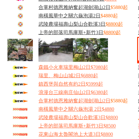
合掌村德恩雅納奮起湖劍湖山2日
$5880起
南橫風華中之關六龜泡湯2日
$4880起
武陵農場福壽山梨山合歡溪3日
$8800起
上帝的部落司馬庫斯+新竹3日
$8800起
森鐵小火車瑞里梅山2日$7080起
瑞里、梅山山城2日$6880起
鎮西堡與自然有約2日$5999起
浪漫台三線南庄仙山2日$6380起
合掌村德恩雅納奮起湖劍湖山2日
$5880起
南橫風華中之關六龜泡湯 2日$4880
武陵農場福壽山梨山合歡溪3日$8800
上帝的部落司馬庫斯+新竹3日$8500
花東山海太魯閣池上大道3日$8800