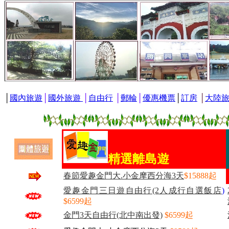
│
國內旅遊
│
國外旅遊
│
自由行
│
郵輪
│
優惠機票
│
訂房
│
大陸
精選離島遊
春節愛趣金門大.小金摩西分海3天
$15888起
愛趣金門三日遊自由行(2人成行自選飯店
)
$6599起
金門3天自由行(北中南出發)
$6599起