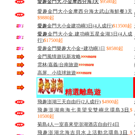
愛趣金門大.小金摩西分海3天
$9580起
愛趣金門大小金摩西分海太武山海鮮餐3天
$9880起
愛趣
金門大小金建功嶼3日(4人成行
)
$13500起
愛趣
金門大小金.建功嶼五星金湖3日(4人成
行
)
$17500起
愛趣金門樂趣大小金+建功嶼
3
日
$8580起
金門風情遊玩新攻略
雲林/嘉義/台南旅遊
高屏、小琉球旅遊
精選離島遊
飛趣澎湖三天自由行(2人成行)
$4900起
飛趣澎湖南海七美望安雙嶼北環島
3
日
$
10500起
菊島4人一室喜來登澎湖酒店自由行4日
飛趣澎湖北海吉貝水上活動北環島
3
日
$