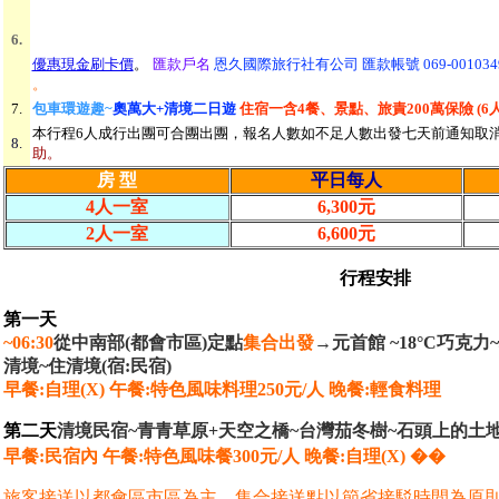
6.
優惠現金刷卡價
。
匯款戶名
恩久國際旅行社有公司 匯款帳號 069-0010349
。
7.
包車環遊趣~
奧萬大+清境二日遊
住宿一含4餐、景點、旅責200萬保險 (6
本行程6人成行出團可合團出團，報名人數如不足人數出發七天前通知取
8.
助。
房 型
平日每人
4人一室
6,300元
2人一室
6,600元
行程安排
第一天
~
06:30
從中南部(都會市區)定點
集合出發
→
元首館 ~18°C巧克
清境~住清境(宿:民宿)
早餐:自理(X) 午餐:特色風味料理250元/人 晚餐:輕食料理
第二天
清境民宿~青青草原+天空之橋~台灣茄冬樹~石頭上的土
早餐:民宿內 午餐:特色風味餐300元/人 晚餐:自理(X) ��
旅客接送以都會區市區為主。集合接送點以節省接駁時間為原