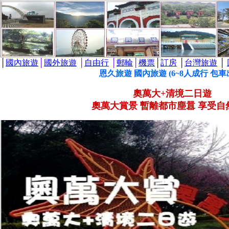
│
國內旅遊
│
國外旅遊
│
自由行
│
郵輪
│
機票
│
訂房
│
台灣旅遊
│
恩久旅遊 國內旅遊 (6~8人成行 包車
奧萬大+清境二日遊
奧萬大賞景 暫離都市塵囂 享受自