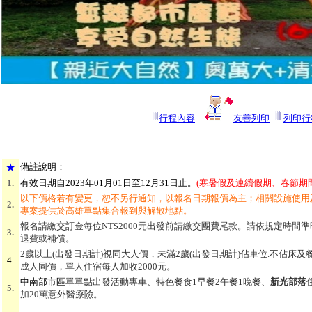
行程內容
友善列印
列印行
★
備
註說明：
1.
有效日期自2023年01月01日至12月31日止
。
(寒暑假及連續假期、春節期
以下價格若有變更，恕不另行通知，以報名日期報價為主；相關設施使用
2.
專案提供於高雄單點集合報到與解散地點。
報名請繳交訂金每位NT$2000元出發前請繳交團費尾款。請依規定時間
3.
退費或補償。
2歲以上(出發日期計)視同大人價，未滿2歲(出發日期計)佔車位.不佔床及餐
4.
成人同價，單人住宿每人加收2000元。
中南部市區
單
單點出發活動專車、特色餐食1早餐2午餐1晚餐、
新光部落
5.
加20萬意外醫療險。