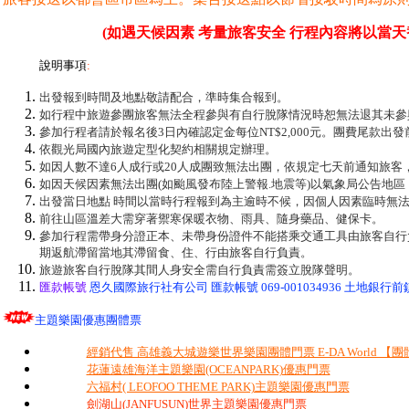
(如遇天候因素 考量旅客安全 行程內容將以當天
說明事項
:
出發報到時間及地點敬請配合，準時集合報到。
如行程中旅遊參團旅客無法全程參與有自行脫隊情況時恕無法退其未參
參加行程者請於報名後3日內確認定金每位NT$2,000元。團費尾款出
依觀光局國內旅遊定型化契約相關規定辦理。
如因人數不達6人成行或20人成團致無法出團，依規定七天前通知旅客
如因天候因素無法出團(如颱風發布陸上警報.地震等)以氣象局公告地
出發當日地點 時間以當時行程報到為主逾時不候，因個人因素臨時無
前往山區溫差大需穿著禦寒保暖衣物、雨具、隨身藥品、健保卡。
參加行程需帶身分證正本、未帶身份證件不能搭乘交通工具由旅客自行
期返航滯留當地其滯留食、住、行由旅客自行負責。
旅遊旅客自行脫隊其間人身安全需自行負責需簽立脫隊聲明。
匯款帳號
恩久國際旅行社有公司 匯款帳號 069-001034936 土地銀行前鎮
主題樂園優惠團體票
經銷代售 高雄義大城遊樂世界樂園團體門票 E-DA World 【
花蓮遠雄海洋主題樂園(OCEANPARK)優惠門票
六福村( LEOFOO THEME PARK)主題樂園優惠門票
劍湖山(JANFUSUN)世界主題樂園優惠門票