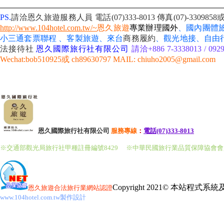
PS.
請洽恩久旅遊服務人員 電話(07)333-8013
傳真(07)-33098
http://www.104hotel.com.tw/~
恩久旅遊
專業辦理國外
、國內團體
小三通套票聯程 、客製旅遊、來台
商務履約
、
觀光地接、自由
法接待社
恩久國際旅行社有限公司
請洽+886 7-3338013 / 092
Wechat:bob510925或 ch89630797 MAIL: chiuho2005@gmail.com
恩久國際旅行社有限公司
服務
專線
：
電話(07)333-8013
※交通部觀光局旅行社甲種註冊編號8429
※中華民國旅行業品質保障協會
Copyright 2021© 本站程式
恩久旅遊
合法旅行業網站認證
www.104hotel.com.tw製作設計