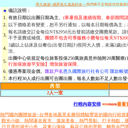
恩久旅遊~感恩長久成為好友～
我們將不定期提供您最新
備
註說明：
★
1.
有效日期
以出團日期為主。
(寒暑假及連續假期、春節期間請
2.
以下價格若有變更，恕不另行通知，以報名日期報價為主；
報名請繳交訂金每位NT$2950元出發前請繳交團費尾款
3.
不予退費或補償。
團體不包含司導服務小費每位每天NT$20
3歲以上佔床及佔餐位(出發日期計)視同大人價，未滿2歲(
4.
洽。
出團中心依規定每位旅客投保250萬旅責意外險附20萬醫療(1
5.
行加保旅遊平安險】增加旅遊保障。
6.
優惠專案現金價。
匯款戶名
恩久國際旅行社有公司 匯款帳號 069
7.
本行程30人成行出團可合團出團，報名人數如不足人數出
房 型
2人一室
行程內容安排
看看
熱門國內團體旅遊~台灣各地風景名勝與體驗豐富的國內行程規
觀光小鎮、熱鬧著名夜市、溫泉美食、熱門景點、打卡熱點，
日月潭的湖光山色、花東山海線、蘇花公路的景觀、離島金門馬祖