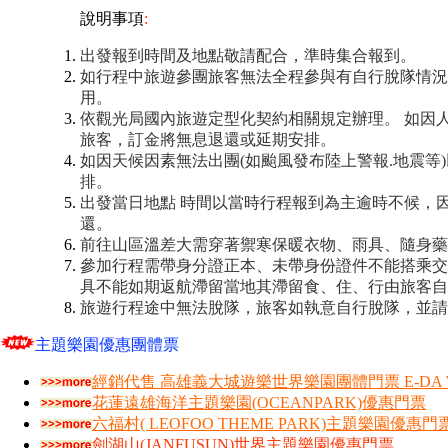
說明事項
:
出發報到時間及地點敬請配合，準時集合報到。
如行程中旅遊參團旅客無法全程參與有自行脫隊情況
用。
依觀光局國內旅遊定型化契約相關規定辦理。
如因
旅客，訂金將無息退還或延期安排。
如因天候因素無法出團(如颱風發布陸上警報.地震等
排。
出發當日地點 時間以當時行程報到為主逾時不候，
還。
前往山區溫差大需穿著禦寒保暖衣物、雨具、隨身藥
參加行程需帶身分證正本、未帶身份證件不能搭乘交
具不能如期返航滯留當地其滯留食、住、行由旅客自
旅遊行程途中無法脫隊，旅客如執意自行脫隊，並請
主題樂園優惠團體票
經銷代售 高雄義大城遊樂世界樂園團體門票 E-DA W
花蓮遠雄海洋主題樂園(OCEANPARK)優惠門票
六福村( LEOFOO THEME PARK)主題樂園優惠門
劍湖山(JANFUSUN)世界主題樂園優惠門票