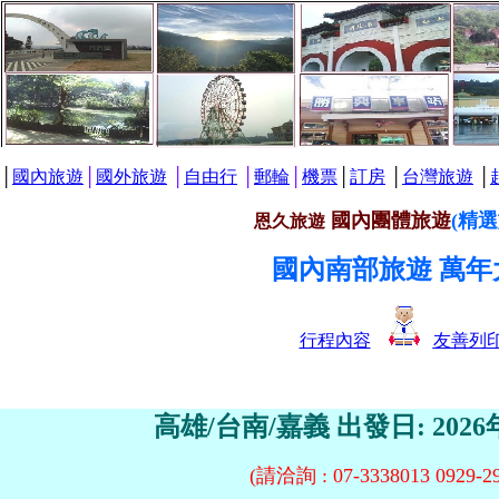
│
國內旅遊
│
國外旅遊
│
自由行
│
郵輪
│
機票
│
訂房
│
台灣旅遊
│
國內團體旅遊
(精
恩久旅遊
國內南部旅遊 萬年
行程內容
友善列
高雄/台南/嘉義 出發日: 2026
(請洽詢 : 07-3338013 0929