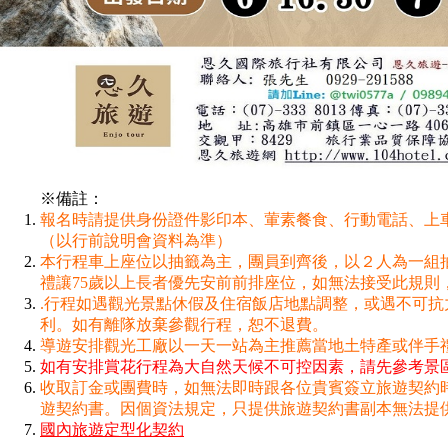
※備註：
報名時請提供身份證件影印本、葷素餐食、行動電話、上車
（以行前說明會資料為準）
本行程車上座位以抽籤為主，團員到齊後，以２人為一組
禮讓75歲以上長者優先安前前排座位，如無法接受此規則
.行程如遇觀光景點休假及住宿飯店地點調整，或遇不可抗
利。如有離隊放棄參觀行程，恕不退費。
導遊安排觀光工廠以一天一站為主推薦當地土特產或伴手
如有安排賞花行程為大自然天候不可控因素，請先參考景
收取訂金或團費時，如無法即時跟各位貴賓簽立旅遊契約
遊契約書。因個資法規定，只提供旅遊契約書副本無法提
國內旅遊定型化契約