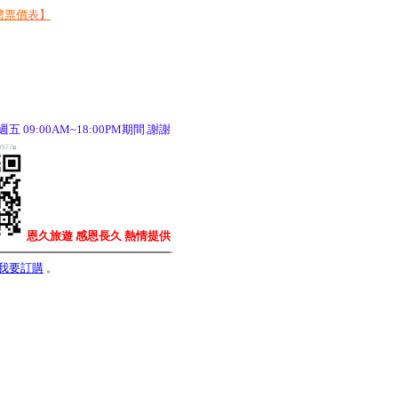
體票價
表
】
 09:00AM~18:00PM期間.謝謝
恩久旅遊 感恩長久
熱情提供
我要訂購
。