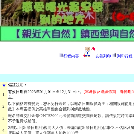
行程內容
友善列印
列印行程
★
備
註說明：
有效日期自2023年01月01日至12月31日止
。
(寒暑假及連續假期、春節期
1.
主。
以下價格若有變更，恕不另行通知，以報名日期報價為主；相關設施使用
2.
散】本專案提供於高雄單點集合報到與解散地點。
報名請繳交訂金每位NT$2000元出發前請繳交團費尾款。請依規定時間
3.
不予退費或補償。
2歲以上(出發日期計)視同大人價，未滿2歲(出發日期計)佔車位.不佔床及餐/
4.
床與成人同價，單人住宿每人加收2000元。