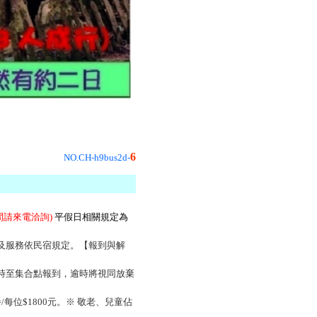
6
NO.CH-h9bus2d-
間請來電洽詢)
平假日相關規定為
及服務依民宿規定。【報到與解
準時至集合點報到，逾時將視同放棄
每位$1800元。※ 敬老、兒童佔