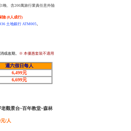
1晚、含200萬旅行業責任意外險
險 (8人成行)
36 土地銀行 ATM005
。
取消或改期。
※ 本優惠套裝不適用
週六假日每人
6,499元
6,699元
宇老觀景台~百年教堂~森林
0元/人