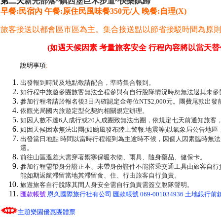
第二天
新光部落~鎮西堡巨木步道~快樂賦歸
早餐:民宿內 午餐:原住民風味餐350元/人 晚餐:自理(X)
旅客接送以都會區市區為主。集合接送點以節省接駁時間為原
(如遇天候因素 考量旅客安全 行程內容將以當天替
說明事項
:
出發報到時間及地點敬請配合，準時集合報到。
如行程中旅遊參團旅客無法全程參與有自行脫隊情況時恕無法退其未參
參加行程者請於報名後3日內確認定金每位NT$2,000元。團費尾款出發
依觀光局國內旅遊定型化契約相關規定辦理。
如因人數不達6人成行或20人成團致無法出團，依規定七天前通知旅客
如因天候因素無法出團(如颱風發布陸上警報.地震等)以氣象局公告地
出發當日地點 時間以當時行程報到為主逾時不候，因個人因素臨時無
還。
前往山區溫差大需穿著禦寒保暖衣物、雨具、隨身藥品、健保卡。
參加行程需帶身分證正本、未帶身份證件不能搭乘交通工具由旅客自行
能如期返航滯留當地其滯留食、住、行由旅客自行負責。
旅遊旅客自行脫隊其間人身安全需自行負責需簽立脫隊聲明。
匯款帳號
恩久國際旅行社有公司 匯款帳號 069-001034936 土地銀行前鎮
主題樂園優惠團體票