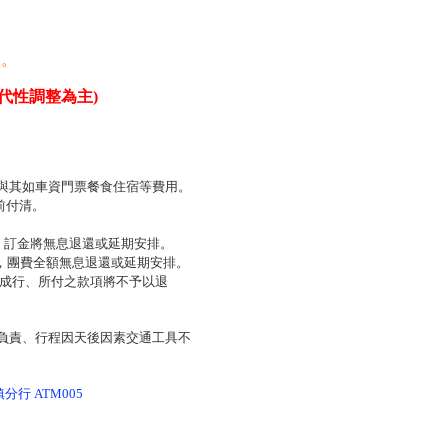
則。
代性調整為主)
與其如車資門票餐食住宿等費用。
前付清。
，訂金將無息退還或延期安排。
區，團費全額無息退還或延期安排。
法成行、所付之款項將不予以退
負責、行程因天後因素交通工具不
分行 ATM005