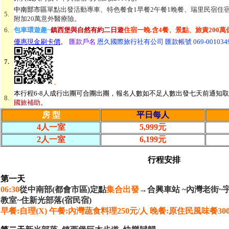
中南部市區
單點出發活動專車、特色餐食1早餐2午餐1晚餐、瑞里民宿住宿
5.
附加20萬意外醫療險。
6.
包車環遊趣~
鎮西堡與自然有約二日遊
住宿一晚.含4餐、景點、旅責200萬保
優惠現金刷卡價
。
匯款戶名
恩久國際旅行社有公司 匯款帳號 069-0010349
7.
。
本行程6-8人成行出團可合團出團，報名人數如不足人數出發七天前通知
8.
國旅補助。
房 型
平日每人
4人一室
5,999元
2人一室
6,199元
行程安排
第一天
06:30
從中南部(都會市區)定點
集合出發
→
合興車站 ~內灣老街~
教室~住新光部落(宿民宿)
早餐:自理(X) 午餐:內灣蔬食料理250元/人 晚餐:原住民風味餐30