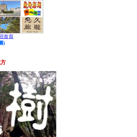
回首頁
團)
地方