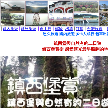
│
國內旅遊
│
國外旅遊
│
自由行
│
郵輪
│
機票
│
訂房
│
台灣旅遊
│
恩久旅遊 國內旅遊 (6~8人成行 包車出
鎮西堡與自然有約二日遊
鎮西堡賞樹 感受曙光最早照到的