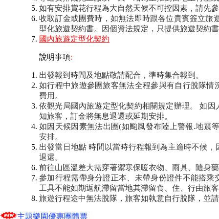
如有安排賞花行程為大自然天候不可控因素，請先參
收取訂金或團費時，如無法即時跟各位貴賓簽立旅遊
型化旅遊契約書。因個資法規定，只提供旅遊契約書
國內旅遊定型化契約
說明事項
:
出發報到時間及地點敬請配合，準時集合報到。
如行程中旅遊參團旅客無法全程參與有自行脫隊情
費用。
依觀光局國內旅遊定型化契約相關規定辦理。
如因
知旅客，訂金將無息退還或延期安排。
如因天候因素無法出團(如颱風發布陸上警報.地震
安排。
出發當日地點 時間以當時行程報到為主逾時不候，
退還。
前往山區溫差大需穿著禦寒保暖衣物、雨具、隨身藥
參加行程需帶身分證正本、未帶身份證件不能搭乘
工具不能如期返航滯留當地其滯留食、住、行由旅客
旅遊行程途中無法脫隊，旅客如執意自行脫隊，並請
主題樂園優惠團體票