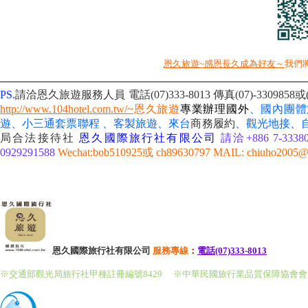
恩久旅遊~感恩長久成為好友～
我們
PS.
請洽恩久旅遊服務人員 電話(07)333-8013
傳真(07)-330985
http://www.104hotel.com.tw/~
恩久旅遊
專業辦理國外
、國內團體
遊、小三通套票聯程 、客製旅遊、來台
商務履約
、
觀光地接、
局合法接待社
恩久國際旅行社有限公司
請洽+886 7-33380
0929291588
Wechat:bob510925或 ch89630797 MAIL: chiuho2005@
恩久國際旅行社有限公司
服務
專線
：
電話(07)333-8013
※交通部觀光局旅行社甲種註冊編號8429
※中華民國旅行業品質保障協會