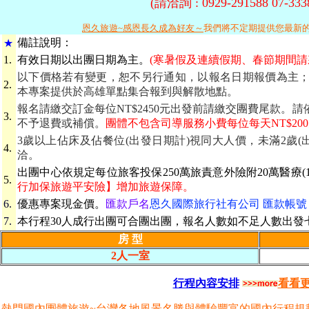
(請洽詢 : 0929-291588 07-3
恩久旅遊~感恩長久成為好友～
我們將不定期提供您最新
備
註說明：
★
1.
有效日期
以出團日期為主。
(寒暑假及連續假期、春節期間請
以下價格若有變更，恕不另行通知，以報名日期報價為主
2.
本專案提供於高雄單點集合報到與解散地點。
報名請繳交訂金每位NT$2450元出發前請繳交團費尾款。
3.
不予退費或補償。
團體不包含司導服務小費每位每天NT$20
3歲以上佔床及佔餐位(出發日期計)視同大人價，未滿2歲(
4.
洽。
出團中心依規定每位旅客投保250萬旅責意外險附20萬醫療(1
5.
行加保旅遊平安險】增加旅遊保障。
6.
優惠專案現金價。
匯款戶名
恩久國際旅行社有公司 匯款帳號 069-
7.
本行程30人成行出團可合團出團，報名人數如不足人數出發
房 型
2人一室
行程內容安排
看看
熱門國內團體旅遊~台灣各地風景名勝與體驗豐富的國內行程規