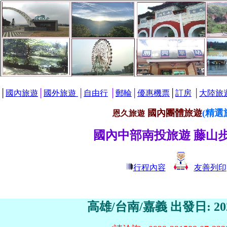
│
國內旅遊
│
國外旅遊
│
自由行
│
郵輪
│
優惠機票
│
訂房
│
大陸旅
國內團體旅遊
(精選
恩久旅遊
國內中部南投旅遊 藤山
行程內容
友善列印
高雄/台南/嘉義
出發日: 20