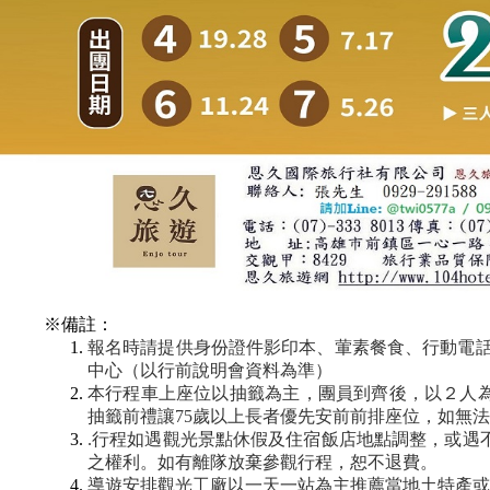
※備註：
報名時請提供身份證件影印本、葷素餐食、行動電話
中心（以行前說明會資料為準）
本行程車上座位以抽籤為主，團員到齊後，以２人為
抽籤前禮讓75歲以上長者優先安前前排座位，如無
.行程如遇觀光景點休假及住宿飯店地點調整，或遇
之權利。如有離隊放棄參觀行程，恕不退費。
導遊安排觀光工廠以一天一站為主推薦當地土特產