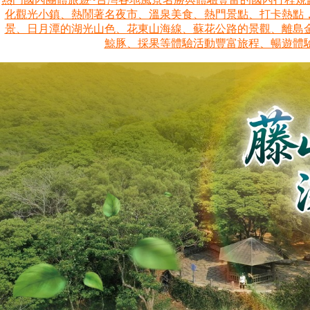
化觀光小鎮、熱鬧著名夜市、溫泉美食、熱門景點、打卡熱點
景、日月潭的湖光山色、花東山海線、蘇花公路的景觀、離島金門
鯨豚、採果等體驗活動豐富旅程、暢遊體