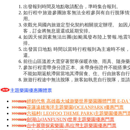
出發報到時間及地點敬請配合，準時集合報到。
如行程中旅遊參團旅客無法全程參與有自行脫隊情
用。
依觀光局國內旅遊定型化契約相關規定辦理。
如因
客，訂金將無息退還或延期安排。
如因天候因素無法出團(如颱風發布陸上警報.地震
排。
出發當日地點 時間以當時行程報到為主逾時不候
還。
前往山區溫差大需穿著禦寒保暖衣物、雨具、隨身藥
參加行程需帶身分證正本、未帶身份證件不能搭乘
不能如期返航滯留當地其滯留食、住、行由旅客自行
旅遊行程途中無法脫隊，旅客如執意自行脫隊，並請
主題樂園優惠團體票
經銷代售 高雄義大城遊樂世界樂園團體門票 E-DA W
花蓮遠雄海洋主題樂園(OCEANPARK)優惠門票
六福村( LEOFOO THEME PARK)主題樂園優惠門
劍湖山(JANFUSUN)世界主題樂園優惠門票
台中麗寶探索樂園-馬拉灣主題樂園優惠門票