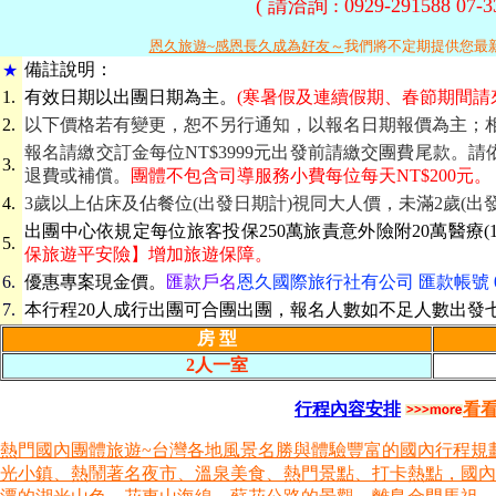
( 請洽詢 : 0929-291588 07
恩久旅遊~感恩長久成為好友～
我們將不定期提供您最
備
註說明：
★
1.
有效日期
以出團日期為主。
(寒暑假及連續假期、春節期間請
2.
以下價格若有變更，恕不另行通知，以報名日期報價為主；
報名請繳交訂金每位NT$3999元出發前請繳交團費尾款。
3.
退費或補償。
團體不包含司導服務小費每位每天NT$200元。
4.
3歲以上佔床及佔餐位(出發日期計)視同大人價，未滿2歲(出
出團中心依規定每位旅客投保250萬旅責意外險附20萬醫療(1
5.
保旅遊平安險】增加旅遊保障。
6.
優惠專案現金價。
匯款戶名
恩久國際旅行社有公司 匯款帳號 069-
7.
本行程20人成行出團可合團出團，報名人數如不足人數出發
房 型
2人一室
行程內容安排
看
熱門國內團體旅遊~台灣各地風景名勝與體驗豐富的國內行程規
光小鎮、熱鬧著名夜市、溫泉美食、熱門景點、打卡熱點，國內