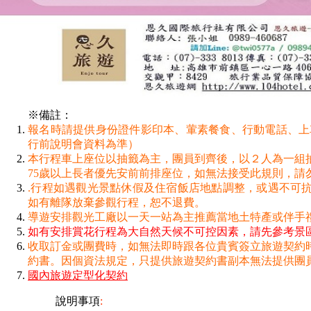
※備註：
報名時請提供身份證件影印本、葷素餐食、行動電話、上
行前說明會資料為準）
本行程車上座位以抽籤為主，團員到齊後，以２人為一組
75歲以上長者優先安前前排座位，如無法接受此規則，請
.行程如遇觀光景點休假及住宿飯店地點調整，或遇不可
如有離隊放棄參觀行程，恕不退費。
導遊安排觀光工廠以一天一站為主推薦當地土特產或伴手
如有安排賞花行程為大自然天候不可控因素，請先參考景
收取訂金或團費時，如無法即時跟各位貴賓簽立旅遊契約
約書。因個資法規定，只提供旅遊契約書副本無法提供團員
國內旅遊定型化契約
說明事項
: