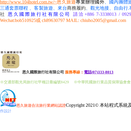
http://www.104hotel.com.tw/~
恩久旅遊
專業辦理國外
、國內團體
三通套票聯程 、客製旅遊、來台
商務履約
、
觀光地接、自由行
社
恩久國際旅行社有限公司
請洽+886 7-3338013 / 092
Wechat:bob510925或 ch89630797 MAIL: chiuho2005@gmail.com
恩久國際旅行社有限公司
服務
專線
：
電話(07)333-8013
※交通部觀光局旅行社甲種註冊編號8429
※中華民國旅行業品質保障協會
Copyright 2021© 本站程式
恩久旅遊
合法旅行業網站認證
作設計