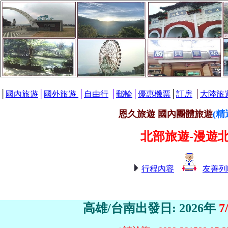
│
國內旅遊
│
國外旅遊
│
自由行
│
郵輪
│
優惠機票
│
訂房
│
大陸旅
恩久旅遊 國內團體旅遊
(精
北部旅遊-漫遊
行程內容
友善列
高雄/台南出發日: 2026年
7/