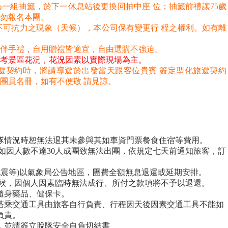
一組抽籤，於下一休息站後更換回抽中座 位；抽籤前禮讓75歲
勿報名本團。
不可抗力之現象（天候），本公司保有變更行 程之權利。如有離
或伴手禮，自用贈禮皆適宜，自由選購不強迫。
考景區花況，花況因素以實際現場為主。
遊契約時，將請導遊於出發當天跟客位貴賓
簽定型化旅遊契約
團員名冊，如有不便敬 請見諒。
。
隊情況時恕無法退其未參與其如車資門票餐食住宿等費用。
如因人數不達30人成團致無法出團，依規定七天前通知旅客，訂
地震等)以氣象局公告地區，團費全額無息退還或延期安排。
不候，因個人因素臨時無法成行、所付之款項將不予以退還。
隨身藥品、健保卡。
搭乘交通工具由旅客自行負責、行程因天後因素交通工具不能如
負責。
，並請簽立脫隊安全自負切結書