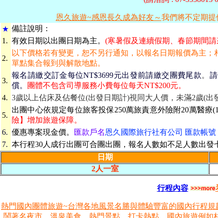
恩久旅遊~感恩長久成為好友～
我們將不定期提
備
註說明：
★
1.
有效日期
以出團日期為主。
(寒暑假及連續假期、春節期間請
以下價格若有變更，恕不另行通知，以報名日期報價為主；
2.
單點集合報到與解散地點。
報名請繳交訂金每位NT$3699元出發前請繳交團費尾款
。
請
3.
償。
團體不包含司導服務小費每位每天NT$200元。
4.
3歲以上佔床及佔餐位(出發日期計)視同大人價，未滿2歲(出
出團中心依規定每位旅客投保250萬旅責意外險附20萬醫療(1
5.
險】增加旅遊保障。
6.
優惠專案現金價。
匯款戶名
恩久國際旅行社有公司 匯款帳號 069-
7.
本行程30人成行出團可合團出團，報名人數如不足人數出發
日期
2人一室
行程內容
熱門國內團體旅遊~台灣各地風景名勝與體驗豐富的國內行程規
鬧著名夜市、溫泉美食、熱門景點、打卡熱點，國內旅遊例如