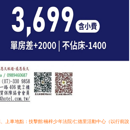
、上車地點：技擊館/楠梓少年法院/仁德里活動中心（以行前說