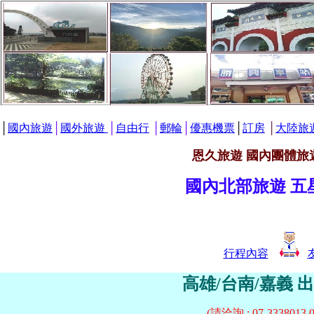
│
國內旅遊
│
國外旅遊
│
自由行
│
郵輪
│
優惠機票
│
訂房
│
大陸旅
恩久旅遊 國內團體旅
國內北部旅遊 五
行程內容
高雄/台南/嘉義
出
(請洽詢 : 07-3338013