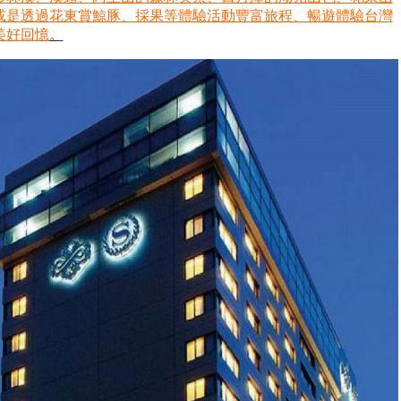
，或是透過花東賞鯨豚、採果等體驗活動豐富旅程、暢遊體驗台灣
美好回憶
。