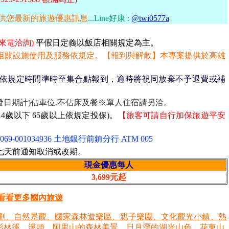
供您最新的旅遊優惠訊息
...
Line好康 :
@twi0577a
來電洽詢)
平假日定義以飯店相關規定為主。
相關設施使用及服務依規定。【報到與解散】本專案提供於高雄
依規定時間準時至集合點報到，逾時將視同放棄不予退費或補
發日期計)佔車位.不佔床及餐※單人住宿請另洽。
4歲以下 65歲以上依規定投保)。
【旅客可請自行加保旅遊平安
001034936 土地銀行前鎮分行 ATM 005
七天前通知取消或改期。
現金優惠每人
3,699元起
看看更多國內旅遊
劃、自然景觀、國家森林遊樂區、親子樂園、文化觀光小鎮、熱
杉林溪、溪頭、阿里山的森林美景、日月潭的湖光山色、花東山