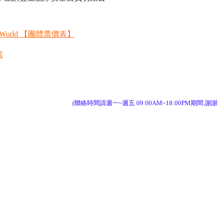
orld 【團體票價
表
】
票
(聯絡時間請週一~週五 09:00AM~18:00PM期間.謝謝