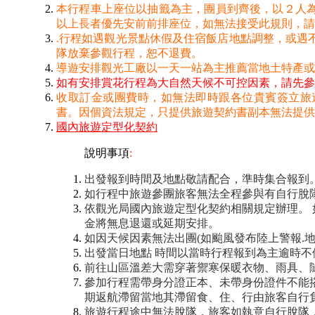
本行程車上座位以抽籤為主，團員到齊後，以２人為
以上長者優先安前前排座位，如無法接受此規則，請
.行程如遇觀光景點休假及住宿飯店地點調整，或遇
隊放棄參觀行程，恕不退費。
導遊安排觀光工廠以一天一站為主推薦當地土特產
如有安排賞花行程為大自然天候不可控因素，請先參
收取訂金或團費時，如無法即時跟各位貴賓簽立旅
書。因個資法規定，只提供旅遊契約書副本無法提供
國內旅遊定型化契約
說明事項
:
出發報到時間及地點敬請配合，準時集合報到
如行程中旅遊參團旅客無法全程參與有自行脫
依觀光局國內旅遊定型化契約相關規定辦理。
金將無息退還或延期安排。
如因天候因素無法出團(如颱風發布陸上警報.
出發當日地點 時間以當時行程報到為主逾時
前往山區溫差大需穿著禦寒保暖衣物、雨具、
參加行程需帶身分證正本、未帶身份證件不能
期返航滯留當地其滯留食、住、行由旅客自行
旅遊行程途中無法脫隊，旅客如執意自行脫隊