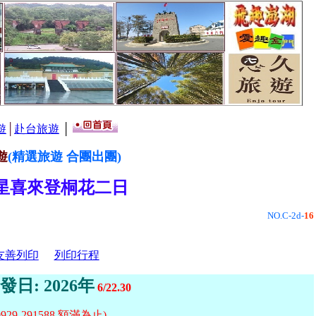
遊
│
赴台旅遊
│
遊
(精選旅遊 合團出團)
星喜來登桐花二日
NO.C-2d-
16
友善列印
列印行程
發日: 2026年
6/22.30
 0929-291588 額滿為止)