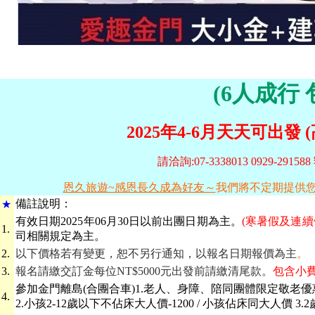
(6人成行 
2025年4-6月天天可出發
請洽詢:07-3338013 0929-2915
恩久旅遊~感恩長久成為好友～
我們將不定期提供
備
註說明：
★
有效日期
2025年06月30日以前出團日期為主。
(寒暑假及連
1.
司相關規定為主。
2.
以下價格若有變更，恕不另行通知，以報名日期報價為主
。
3.
報名請繳交訂金每位NT$5000元出發前請繳清尾款。
包含小費
參加金門離島(合團合車)1.老人、身障、陪同團體限定敬老優惠每
4.
2.小孩2-12歲以下不佔床大人價-1200 / 小孩佔床同大人價 3