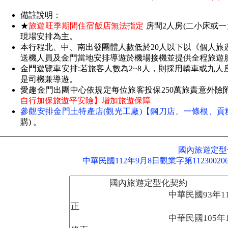
備註說明：
★
旅遊旺季期間住宿飯店無法指定
房間2人房(二小床或一
現場安排為主。
本行程北、中、南出發團體人數低於20人以下以《個人旅遊
送機人員及金門當地安排導遊於機場接機並提供全程旅遊
金門遊覽車安排:若旅客人數為2~8人，則採用轎車或九人
是司機兼導遊。
愛趣金門出團中心依規定每位旅客投保250萬旅責意外險附2
自行加保旅遊平安險】增加旅遊保障
參觀安排金門土特產店(觀光工廠)【鋼刀店、一條根、
購) 。
國內旅遊定型
中華民國112年9月8日觀業字第1123002