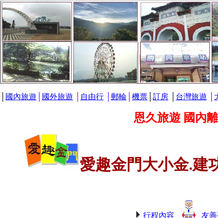
│
國內旅遊
│
國外旅遊
│
自由行
│
郵輪
│
機票
│
訂房
│
台灣旅遊
│
恩久旅遊 國內
愛趣金門大小金.建
行程內容
友善