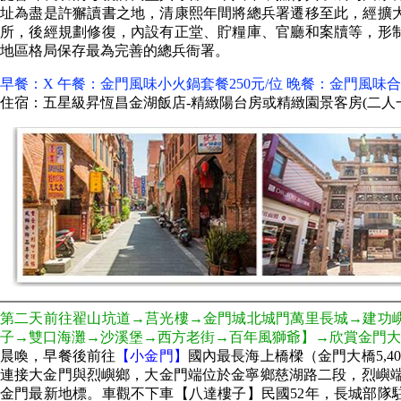
址為盡是許獬讀書之地，清康熙年間將總兵署遷移至此，經擴
所，後經規劃修復，內設有正堂、貯糧庫、官廳和案牘等，形制
地區格局保存最為完善的總兵衙署。
早餐：X 午餐：金門風味小火鍋套餐250元/位 晚餐：金門風味合
住宿：五星級昇恆昌金湖飯店-精緻陽台房或精緻園景客房(二人
第二天前往翟山坑道→莒光樓→金門城北城門萬里長城→建功
子→雙口海灘→沙溪堡→西方老街→百年風獅爺】→欣賞金門大
晨喚，早餐後前往
【小金門】
國內最長海上橋樑（金門大橋5,
連接大金門與烈嶼鄉，大金門端位於金寧鄉慈湖路二段，烈嶼端位
金門最新地標。車觀不下車【八達樓子】民國52年，長城部隊