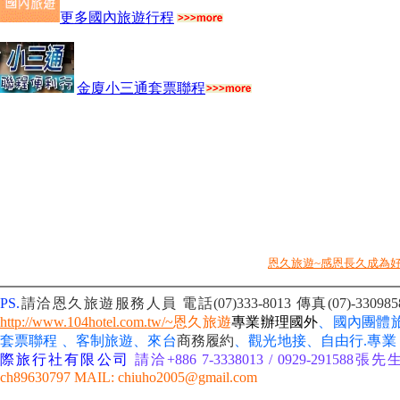
更多國內旅遊行程
金廈小三通套票聯程
恩久旅遊~感恩長久成為
PS.
請洽恩久旅遊服務人員 電話(07)333-8013
傳真(07)-330
http://www.104hotel.com.tw/~
恩久旅遊
專業辦理國外
、國內團體
套票聯程 、客制旅遊、來台
商務履約
、
觀光地接、自由行
.專業
際旅行社有限公司
請洽+886 7-3338013 / 0929-291588張先生 
ch89630797 MAIL: chiuho2005@gmail.com