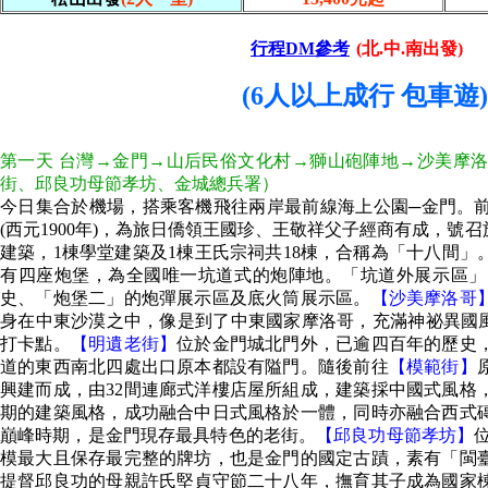
行程DM參考
(北.中.南出發)
(6人以上成行 包車遊
第一天 台灣→金門→山后民俗文化村→獅山砲陣地→沙美摩
街、邱良功母節孝坊、金城總兵署）
今日集合於機場，搭乘客機飛往兩岸最前線海上公園─金門。
(西元1900年)，為旅日僑領王國珍、王敬祥父子經商有成，號
建築，1棟學堂建築及1棟王氏宗祠共18棟，合稱為「十八間」
有四座炮堡，為全國唯一坑道式的炮陣地。「坑道外展示區」
史、「炮堡二」的炮彈展示區及底火筒展示區。
【沙美摩洛哥
身在中東沙漠之中，像是到了中東國家摩洛哥，充滿神祕異國風
打卡點。
【明遺老街】
位於金門城北門外，已逾四百年的歷史
道的東西南北四處出口原本都設有隘門。隨後前往
【模範街】
興建而成，由32間連廊式洋樓店屋所組成，建築採中國式風格
期的建築風格，成功融合中日式風格於一體，同時亦融合西式磚
巔峰時期，是金門現存最具特色的老街。
【邱良功母節孝坊】
模最大且保存最完整的牌坊，也是金門的國定古蹟，素有「閩
提督邱良功的母親許氏堅貞守節二十八年，撫育其子成為國家