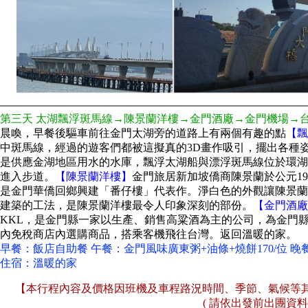
第三天 太湖飄浮斑馬線→陳景蘭洋樓→金門酒廠→金門機場→
晨喚，早餐後驅車前往金門太湖旁的道路上有兩個有趣的點
【飄
中斑馬線，經過的遊客們都被這擬真的3D畫作吸引，擺出各種
是供應金湖地區用水的水庫，飄浮太湖船與漂浮斑馬線位於環湖
進入步道。
【陳景蘭洋樓】
金門旅居新加坡僑商陳景蘭於公元1
是金門華僑回鄉興建「番仔樓」代表作。淨白色的外觀讓陳景蘭
建築的工法，是陳景蘭洋樓最令人印象深刻的部份。
【金門酒廠
KKL，是金門縣一家以生產、銷售高粱酒為主的公司，為金門
內免稅商店內選購商品，搭乘客機飛往台灣。返回溫暖的家。
早餐：飯店自助餐 午餐：金門風味廣東粥+油條+燒餅170/位 晚
住宿：溫暖的家
【本行程內容及價格因班機及車程路況時間、季節、氣候等
( 請依出發前出團資