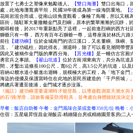
放置了七勇士之塑像來勉勵後人。
【雙口海灘】
雙口出海口，
處，此地海灘寬廣平坦，民國38年後成為第一線海防重地。
【
花崗岩混合而成，從南山頭角度觀看，像極了鳥嘴，所以又稱
區街，隨駐軍大量撤離金門及烈嶼，原本的繁華漸漸的沉靜，於19
鄉尋根後，於2017年重新點亮了這裡，一起前進烈嶼的西方社
獅爺只有一尊， 西方有百年石獅爺一尊，這尊座落於林氏六路
前往
【建功嶼】
位於金城南門的浯江溪口，又名董嶼、珠嶼、
流，「建功砥柱」因此得名。潮退時，除了可以看見潮間帶豐
因此又被稱作金門版的摩西分海。
【莒光樓】
是一幢仿古宮殿
勇官兵之事蹟。
【翟山坑道】
位於古崗湖東南方，共分為坑道
間，才鑿出這條長100公尺，寬6公尺，高3.5公尺的坑道，以及
容納42艘水道小艇進出迴轉，規模極大的工程，為「地下金門
海盜的侵擾及保護當時住在此地的居民所建造的「千戶所城」
將總兵署遷至後浦，金門城才逐步沒落。
《備註》建功嶼需要退潮時才能登島，以導遊觀測當天潮水與
的石?路溼滑，請旅客備妥防滑鞋具，並考慮自身體能狀況決定
早餐：飯店自助餐 午餐：金門風味合菜或套餐350元/位 晚餐：小
住宿：五星級昇恆昌金湖飯店-精緻陽台房或精緻園景客房(二人