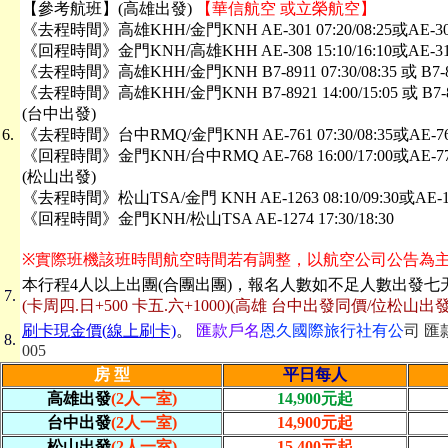
【參考航班】(高雄出發)
【華信航空 或立榮航空】
《去程時間》高雄KHH/金門KNH AE-301 07:20/08:25或AE-305 1
《回程時間》金門KNH/高雄KHH AE-308 15:10/16:10或AE-310 1
《去程時間》高雄KHH/金門KNH B7-8911 07:30/08:35 或 B7-8917
《去程時間》高雄KHH/金門KNH B7-8921 14:00/15:05 或 B7-892
(台中出發)
6.
《去程時間》台中RMQ/金門KNH AE-761 07:30/08:35或AE-763 1
《回程時間》金門KNH/台中RMQ AE-768 16:00/17:00或AE-770 1
(松山出發)
《去程時間》松山TSA/金門 KNH AE-1263 08:10/09:30或AE-1265
《回程時間》金門KNH/松山TSA AE-1274 17:30/18:30
※實際班機該班時間航空時間若有調整，以航空公司公告為
本行程4人以上出團(合團出團)，報名人數如不足人數出發
7.
(卡周四.日+500 卡五.六+1000)(高雄 台中出發同價/位松山出發+
刷卡現金價(線上刷卡)
。
匯款戶名
恩久國際旅行社有公
司 匯款
8.
005
房 型
平日每人
高雄出發
(2人一室)
14,900元起
台中出發
(2人一室)
14,900元起
松山出發
(2人一室)
15,400元起