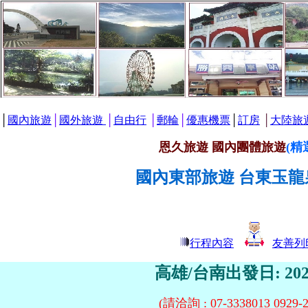
│
國內旅遊
│
國外旅遊
│
自由行
│
郵輪
│
優惠機票
│
訂房
│
大陸旅
恩久旅遊 國內團體旅遊
(精
國內東部旅遊 台東玉
行程內容
友善列
高雄/台南出發日: 20
(請洽詢 : 07-3338013 092