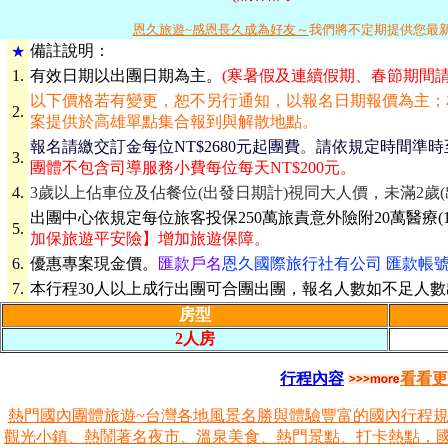
恩久旅遊~感恩長久成為好友～
我們將不定期提供您最
備
註說明：
★
1.
有效日期
以出團日期為主。
(寒暑假及連續假期、春節期間
以下價格若有變更，恕不另行通知，以報名日期報價為主；
2.
案提供於高雄單點集合報到與解散地點。
報名請繳交訂金每位NT$2680元起團費
。
請依規定時間準時
3.
團體不包含司導服務小費每位每天NT$200元。
4.
3歲以上佔車位及佔餐位(出發日期計)視同大人價，未滿2歲
出團中心依規定每位旅客投保250萬旅責意外險附20萬醫療(1
5.
加保旅遊平安險】增加旅遊保障。
6.
優惠專案現金價。
匯款戶名
恩久國際旅行社有公司 匯款帳號 069
7.
本行程30人以上成行出團可合團出團，報名人數如不足人
房型
2人房
行程內容
看看更
熱門國內團體旅遊~台灣各地風景名勝與體驗豐富的國內行程
觀光小鎮、熱鬧著名夜市、溫泉美食、熱門景點、打卡熱點，