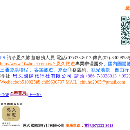
恩
PS.
請洽恩久旅遊服務人員 電話(07)333-8013
傳真(07)-3309
http://www.104hotel.com.tw/~
恩久旅遊
專業辦理國外
、國內團體
三通套票聯程 、客製旅遊、來台
商務履約
、
觀光地接、自由行
待社
恩久國際旅行社有限公司
請洽+886 7-3338013 / 092
Wechat:bob510925或 ch89630797 MAIL: chiuho2005@gmail.com
↑TOP
上一頁↑
恩久國際旅行社有限公司
服務
專線
：
電話(07)333-8013