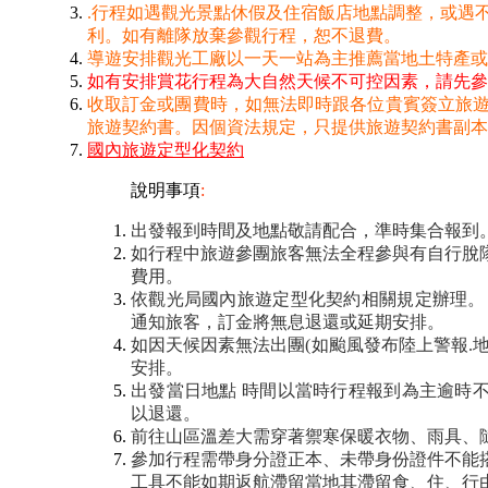
.行程如遇觀光景點休假及住宿飯店地點調整，或遇
利。如有離隊放棄參觀行程，恕不退費。
導遊安排觀光工廠以一天一站為主推薦當地土特產
如有安排賞花行程為大自然天候不可控因素，請先參
收取訂金或團費時，如無法即時跟各位貴賓簽立旅
旅遊契約書。因個資法規定，只提供旅遊契約書副本
國內旅遊定型化契約
說明事項
:
出發報到時間及地點敬請配合，準時集合報到
如行程中旅遊參團旅客無法全程參與有自行脫
費用。
依觀光局國內旅遊定型化契約相關規定辦理。
通知旅客，訂金將無息退還或延期安排。
如因天候因素無法出團(如颱風發布陸上警報.
安排。
出發當日地點 時間以當時行程報到為主逾時
以退還。
前往山區溫差大需穿著禦寒保暖衣物、雨具、
參加行程需帶身分證正本、未帶身份證件不能
工具不能如期返航滯留當地其滯留食、住、行