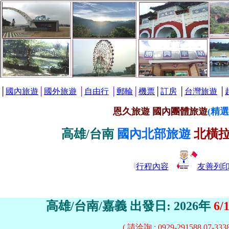
│
國內旅遊
│
國外旅遊
│
自由行
│
郵輪
│
機票
│
訂房
│
台灣旅遊
│
恩久旅遊 國內團體旅遊
(精
高雄/台南
國內
北部旅遊
北橫拉
行程內容
友善列
高雄/台南/嘉義
出發日: 2026年
6/1
( 請洽詢 : 0929-291588 07-3