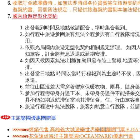
收取訂金或團費時，如無法即時跟各位貴賓簽立旅遊契約
遊契約書。因個資法規定，只提供旅遊契約書副本無法提
國內旅遊定型化契約
出發報到時間及地點敬請配合，準時集合報到。
如行程中旅遊參團旅客無法全程參與有自行脫隊情況
用。
依觀光局國內旅遊定型化契約相關規定辦理。
如因
知旅客，訂金將無息退還或延期安排。
如因天候因素無法出團(如颱風發布陸上警報.地震等
排。
出發當日地點 時間以當時行程報到為主逾時不候，
退還。
前往山區溫差大需穿著禦寒保暖衣物、雨具、隨身藥
參加行程需帶身分證正本、未帶身份證件不能搭乘交
具不能如期返航滯留當地其滯留食、住、行由旅客自
旅遊行程途中無法脫隊，旅客如執意自行脫隊，並請
主題樂園優惠團體票
經銷代售 高雄義大城遊樂世界樂園團體門票 E-DA W
花蓮遠雄海洋主題樂園(OCEANPARK)優惠門票