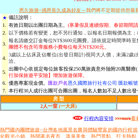
恩久旅遊~感恩長久成為好友～
我們將不定期提供您最
備
註說明：
★
1.
有效日期
以出團日期為主。
(寒暑假及連續假期、春節期間請
2.
以下價格若有變更，恕不另行通知，以報名日期報價為主；
報名請繳交訂金每位NT$3600元團費。請依規定時間準
3.
團體不包含司導服務小費每位每天NT$200元。
3歲以上佔床及佔餐位(出發日期計)視同大人價，未滿2歲
4.
洽。
出團中心依規定每位旅客投保250萬旅責意外險附20萬醫療(1
5.
行加保旅遊平安險】增加旅遊保障。
6.
優惠專案現金價。
匯款戶名
恩久國際旅行社有公司 匯款帳號 069
7.
本行程30人成行出團可合團出團，報名人數如不足人數出
房 型
2人一室
(一大床)
行程內容安排
看
熱門國內團體旅遊~台灣各地風景名勝與體驗豐富的國內行程
化觀光小鎮、熱鬧著名夜市、溫泉美食、熱門景點、打卡熱點