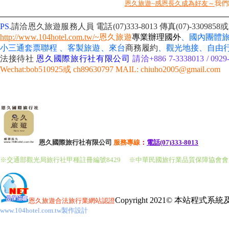
恩久旅遊~感恩長久成為好友～
我們
PS.
請洽恩久旅遊服務人員 電話(07)333-8013
傳真(07)-33098
http://www.104hotel.com.tw/~
恩久旅遊
專業辦理國外
、國內團體
小三通套票聯程 、客製旅遊、來台
商務履約
、
觀光地接、自由
法接待社
恩久國際旅行社有限公司
請洽+886 7-3338013 / 092
Wechat:bob510925或 ch89630797 MAIL: chiuho2005@gmail.com
恩久國際旅行社有限公司
服務
專線
：
電話(07)333-8013
※交通部觀光局旅行社甲種註冊編號8429
※中華民國旅行業品質保障協會
Copyright 2021© 本站程式
恩久旅遊
合法旅行業網站認證
www.104hotel.com.tw製作設計