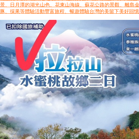
景、日月潭的湖光山色、花東山海線、蘇花公路的景觀、離島金門
豚、採果等體驗活動豐富旅程、暢遊體驗台灣的美留下美好回憶