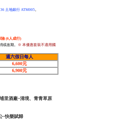
36 土地銀行 ATM005
。
險 (6人成行)
消或改期。
※ 本優惠套裝不適用國
週六假日每人
6,600元
6,900元
力~埔里酒廠~清境、青青草原
公~快樂賦歸