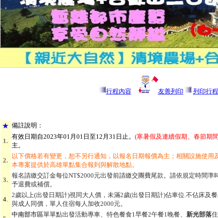
行程內容
友善列印
列印行
★
備
註說明：
有效日期自2023年01月01日至12月31日止
。
(寒暑假及連續假期、春節期間
1.
主。
以下價格若有變更，恕不另行通知，以報名日期報價為主；相關設施使用
2.
本專案提供於高雄單點集合報到與解散地點。
報名請繳交訂金每位NT$2000元出發前請繳交團費尾款。請依規定時間
3.
予退費或補償。
2歲以上(出發日期計)視同大人價，未滿2歲(出發日期計)佔車位.不佔床及餐/
4.
與成人同價，單人住宿每人加收2000元。
中南部市區
單
單點出發活動專車、特色餐食1早餐2午餐1晚餐、
新光部落
住