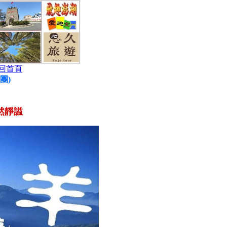
回首頁
團)
然靜謚