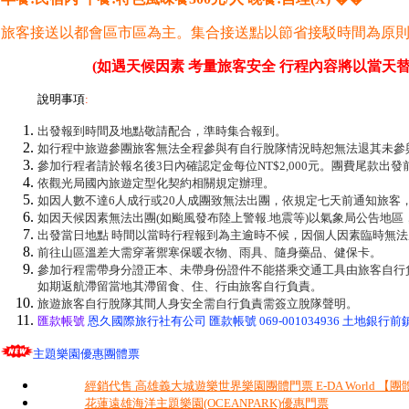
旅客接送以都會區市區為主。集合接送點以節省接駁時間為原
(如遇天候因素 考量旅客安全 行程內容將以當天
說明事項
:
出發報到時間及地點敬請配合，準時集合報到。
如行程中旅遊參團旅客無法全程參與有自行脫隊情況時恕無法退其未參
參加行程者請於報名後3日內確認定金每位NT$2,000元。團費尾款出發
依觀光局國內旅遊定型化契約相關規定辦理。
如因人數不達6人成行或20人成團致無法出團，依規定七天前通知旅客
如因天候因素無法出團(如颱風發布陸上警報.地震等)以氣象局公告地
出發當日地點 時間以當時行程報到為主逾時不候，因個人因素臨時無
前往山區溫差大需穿著禦寒保暖衣物、雨具、隨身藥品、健保卡。
參加行程需帶身分證正本、未帶身份證件不能搭乘交通工具由旅客自行
如期返航滯留當地其滯留食、住、行由旅客自行負責。
旅遊旅客自行脫隊其間人身安全需自行負責需簽立脫隊聲明。
匯款帳號
恩久國際旅行社有公司 匯款帳號 069-001034936 土地銀行前鎮
主題樂園優惠團體票
經銷代售 高雄義大城遊樂世界樂園團體門票 E-DA World 【團
花蓮遠雄海洋主題樂園(OCEANPARK)優惠門票