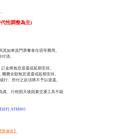
則。
替代性調整為主)
與其如車資門票餐食住宿等費用。
前付清。
，訂金將無息退還或延期安排。
區，團費全額無息退還或延期安排。
法成行、所付之款項將不予以退還。
負責、行程因天後因素交通工具不能
分行 ATM005
體票價
表
】