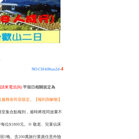
程
4
NO.CH-h9bus2d-
請來電洽詢)
平假日相關規定為
及服務依民宿規定。【報到與解散】
準時至集合點報到，逾時將視同放棄不
每位$1800元。※ 敬老、兒童佔床
宿1晚、含200萬旅行業責任意外險