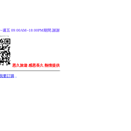
五 09:00AM~18:00PM期間.謝謝
恩久旅遊 感恩長久
熱情提供
我要訂購
。