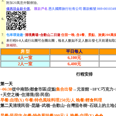
5.
附加20萬意外醫療險。
優惠現金刷卡價
。
匯款戶名
恩久國際旅行社有公司 匯款帳號 069-0010349
6.
。
7.
包車環遊趣~
清境農場+合歡山二日遊
住宿一晚 .含4餐、景點、旅責200萬保
本行程6-8人成行出團可合團出團，報名人數如不足人數出發七天前通知取
8.
旅補助。
房 型
平日每人
4人一室
6,100元
2人一室
6,400元
行程安排
第一天
~
06:30
從中南部(都會市區)定點
集合出發
→
元首館 ~18°C巧克
+天空之橋~住清境(宿:民宿)
早餐:自理(X) 午餐:特色風味料理250元/人 晚餐:輕食料理
第二天
清境民宿~昆陽~武嶺~合歡山~台灣茄冬樹~石頭上的土地
早餐:民宿內 午餐:特色風味餐300元/人 晚餐:自理(X) ��