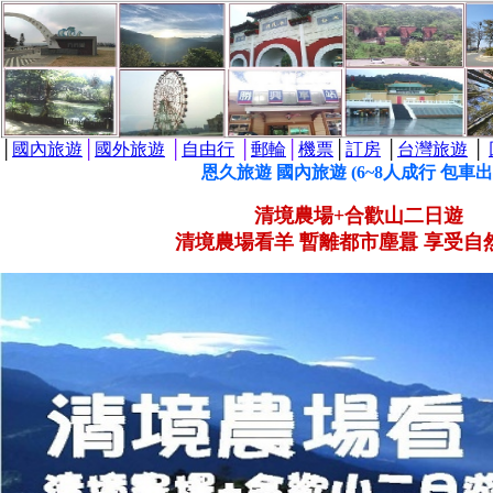
│
國內旅遊
│
國外旅遊
│
自由行
│
郵輪
│
機票
│
訂房
│
台灣旅遊
│
恩久旅遊 國內旅遊 (6~8人成行 包車出
清境農場+合歡山二日遊
清境農場看羊 暫離都市塵囂 享受自