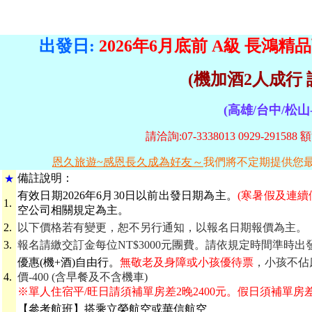
出發日:
2026年6月底前
A級
長鴻精品
(機加酒2人成行 
(高雄/台中/松山
請洽詢:07-3338013 0929-29158
恩久旅遊~感恩長久成為好友～
我們將不定期提供您
備
註說明：
★
有效日期
2026年6月30日以前出發日期為主。
(寒暑假及連
1.
空公司相關規定為主。
2.
以下價格若有變更，恕不另行通知，以報名日期報價為主。
3.
報名請繳交訂金每位NT$3000元團費。請依規定時間準時
優惠(機+酒)自由行。
無敬老及身障或小孩優待票
，小孩不佔床
4.
價-400 (含早餐及不含機車)
※單人住宿平/旺日請須補單房差2晚2400元。假日須補單房差2
【參考航班】搭乘立榮航空或華信航空