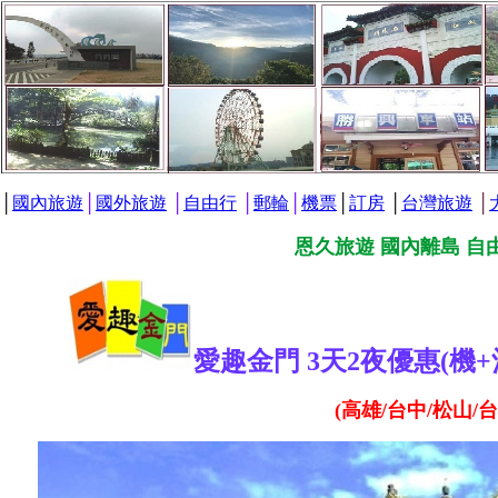
│
國內旅遊
│
國外旅遊
│
自由行
│
郵輪
│
機票
│
訂房
│
台灣旅遊
│
恩久旅遊 國內離島 自
愛趣金門 3天2夜優惠(機+
(高雄/台中/松山/台