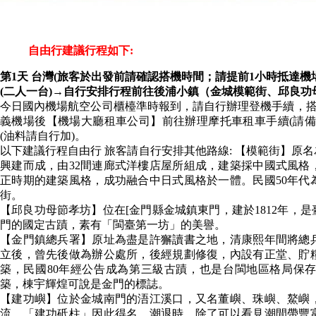
自由行建議行程如下:
第1天 台灣(旅客於出發前請確認搭機時間；請提前1小時抵達機
(二人一台)→自行安排行程前往後浦小鎮（金城模範街、邱良
今日國內機場航空公司櫃檯準時報到，請自行辦理登機手續，搭
義機場後【機場大廳租車公司】前往辦理摩托車租車手續(請備
(油料請自行加)。
以下建議行程自由行 旅客請自行安排其他路線: 【模範街】原
興建而成，由32間連廊式洋樓店屋所組成，建築採中國式風格
正時期的建築風格，成功融合中日式風格於一體。民國50年代
街。
【邱良功母節孝坊】位在[金門縣金城鎮東門，建於1812年，
門的國定古蹟，素有「閩臺第一坊」的美譽。
【金門鎮總兵署】原址為盡是許獬讀書之地，清康熙年間將總
立後，曾先後做為辦公處所，後經規劃修復，內設有正堂、貯
築，民國80年經公告成為第三級古蹟，也是台閩地區格局保
築，棟宇輝煌可說是金門的標誌。
【建功嶼】位於金城南門的浯江溪口，又名董嶼、珠嶼、鰲嶼
流，「建功砥柱」因此得名。潮退時，除了可以看見潮間帶豐