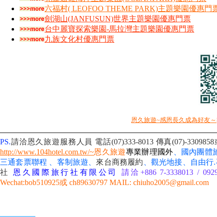
六福村( LEOFOO THEME PARK)主題樂園優惠門
劍湖山(JANFUSUN)世界主題樂園優惠門票
台中麗寶探索樂園-馬拉灣主題樂園優惠門票
九族文化村優惠門票
恩久旅遊~感恩長久成為好友～
PS.
請洽恩久旅遊服務人員 電話(07)333-8013
傳真(07)-3309
http://www.104hotel.com.tw/~
恩久旅遊
專業辦理國外
、國內團體
三通套票聯程 、客制旅遊、
來台商務履約
、
觀光地接、自由行
社
恩久國際旅行社有限公司
請洽+886 7-3338013 / 092
Wechat:bob510925或 ch89630797 MAIL: chiuho2005@gmail.com