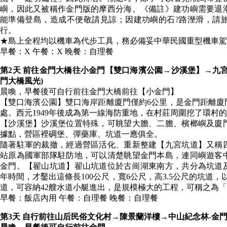
嶼，因此又被稱作金門版的摩西分海。《備註》建功嶼需要退
能準備登島，造成不便敬請見諒；因建功嶼的石?路溼滑，請
行。
★島上全程均以機車為代步工具，務必備妥中華民國重型機車駕
早餐：X 午餐：X 晚餐：自理餐
第2天 前往金門大橋往小金門【雙口海濱公園→沙溪堡】→九
門大橋風光)
晨喚，早餐後可自行前往金門大橋前往【小金門】
【雙口海濱公園】雙口海岸距離廈門僅約6公里，是金門距離廈
處。西元1949年後成為第一線海防重地，在村莊周圍挖了環村
【沙溪堡】沙溪堡位置特殊，可眺望大膽、二膽、檳榔嶼及廈
據點，營區裡碉堡、彈藥庫、坑道一應俱全。
隨著駐軍的裁撤，經過營區活化、重新整建【九宮坑道】又稱
站原為國軍部隊駐防地，可以清楚眺望金門本島，連同嶼遊客
金門。【翟山坑道】翟山坑道位於古崗湖東南方，共分為坑道
年時間，才鑿出這條長100公尺，寬6公尺，高3.5公尺的坑道，以
道，可容納42艘水道小艇進出，是規模極大的工程，可稱之為
早餐：飯店內用 午餐：自理餐 晚餐：自理餐
第3天 自行前往山后民俗文化村→陳景蘭洋樓→中山紀念林-金