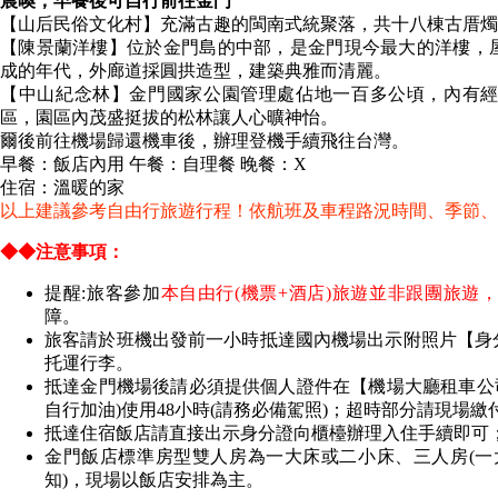
晨喚，早餐後可自行前往金門
【山后民俗文化村】充滿古趣的閩南式統聚落，共十八棟古厝燭
【陳景蘭洋樓】位於金門島的中部，是金門現今最大的洋樓，屋
成的年代，外廊道採圓拱造型，建築典雅而清麗。
【中山紀念林】金門國家公園管理處佔地一百多公頃，內有
區，園區內茂盛挺拔的松林讓人心曠神怡。
爾後前往機場歸還機車後，辦理登機手續飛往台灣。
早餐：飯店內用 午餐：自理餐 晚餐：X
住宿：溫暖的家
以上建議參考自由行旅遊行程！依航班及車程路況時間、季節、
◆◆注意事項：
提醒:旅客參加
本自由行(機票+酒店)旅遊並非跟團旅遊
障。
旅客請於班機出發前一小時抵達國內機場出示附照片【身
托運行李。
抵達金門機場後請必須提供個人證件在【機場大廳租車公
自行加油)使用48小時(請務必備駕照)；超時部分請現場繳
抵達住宿飯店請直接出示身分證向櫃檯辦理入住手續即可
金門飯店標準房型雙人房為一大床或二小床、三人房(一大
知)，現場以飯店安排為主。