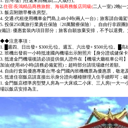
1. 台灣-金門往返來回機票(二人成行)。
2.
住宿:長鴻精品商務旅館、海福商務飯店同級(
二人一室) 2晚(
3. 飯店附贈早餐依房型。
4. 交通:代租使用機車金門島上48小時(兩人一台)；旅客請自
5. 投保250萬旅行業責任保險〈20萬醫療保險〉。自由行非
(備註: 優惠套裝內項目部分；旅客自願放棄安排，不予以退費。
◆◆注意事項：
1. █週四、日出發+ $300元/位。週五、六出發+ $500元/位。
2. 班機出發前一小時抵達國內機場出示附照片【身分證或健保
3. 抵達金門機場後請必須提供個人證件在【機場大廳租車公司
加油)使用48小時(請務必備駕照)；超時部分請現場繳付差額。
4. 自由行套裝優惠專案台灣-金門國內班機機票為優惠票，敬
5. 抵達住宿飯店請直接出示身分證向櫃檯辦理入住手續即可；
1. 金門飯店標準房型雙人房為一大床或二小床、三人房(一大一小
場以飯店安排為主。