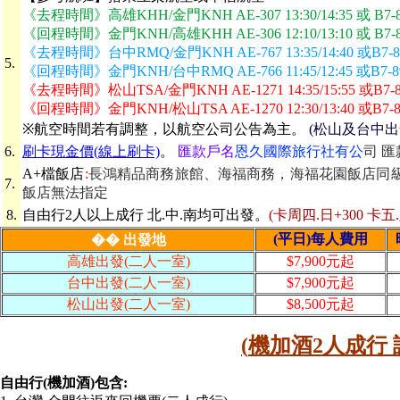
《去程時間》高雄KHH/金門KNH AE-307 13:30/14:35 或 B7-8921
《回程時間》金門KNH/高雄KHH AE-306 12:10/13:10 或 B7-8918
《去程時間》台中RMQ/金門KNH AE-767 13:35/14:40 或B7-8961
5.
《回程時間》金門KNH/台中RMQ AE-766 11:45/12:45 或B7-8958
《去程時間》松山TSA/金門KNH AE-1271 14:35/15:55 或B7-8821
《回程時間》金門KNH/松山TSA AE-1270 12:30/13:40 或B7-8812
※航空時間若有調整，以航空公司公告為主。
(松山及台中出
6.
刷卡現金價(線上刷卡)
。
匯款戶名
恩久國際旅行社有公
司 匯
A+檔飯店
:
長鴻精品商務旅館、海福商務，海福花園飯店同級(
7.
飯店無法指定
8.
自由行2人以上成行 北.中.南均可出發。
(卡周四.日+300 卡五
(平日)每人費用
�� 出發地
高雄出發(二人一室)
$7,900元起
台中出發
(二人一室)
$7,900元起
松山出發
(二人一室)
$8,500元起
(
機加酒2人成行
自由行(機加酒)包含: