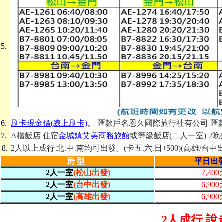
5.
6.
刷卡現金價(線上刷卡)
。
匯款戶名恩久國際旅行社有公司 匯款帳號 0
7.
A檔飯店 住宿
金城鎮艾美商務旅館
或等級飯店(二人一室) 2
8.
2人以上成行 北.中.南均可出發。(卡五.六.日+500)(高雄/台中出
房 型
平日出
2人一室
(松山出發)
7,40
2人一室
(台中出發)
6,90
2人一室
(高雄出發)
6,90
2人成行 說