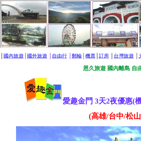
│
國內旅遊
│
國外旅遊
│
自由行
│
郵輪
│
機票
│
訂房
│
台灣旅遊
│
恩久旅遊 國內離島 自
愛趣金門 3天2夜優惠(
(高雄/台中/松山