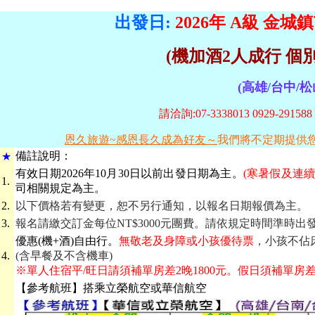
出發日:
2026年 A級
金城鎮
(機加酒2人成行 個
(高雄/台中/松
請洽詢:07-3338013 0929-2915
恩久旅遊~感恩長久成為好友～
我們將不定期提供
備
註說明：
★
有效日期
2026年10月30日以前出發日期為主。
(寒暑假及連
1.
司相關規定為主。
2.
以下價格若有變更，恕不另行通知，以報名日期報價為主。
3.
報名請繳交訂金每位NT$3000元團費。請依規定時間準時
優惠(機+酒)自由行。
無敬老及身障或小孩優待票
，小孩不佔床
4.
(含早餐及不含機車)
※單人住宿平/旺日請須補單房差2晚1800元。假日須補單房差2
【參考航班】搭乘立榮航空或華信航空