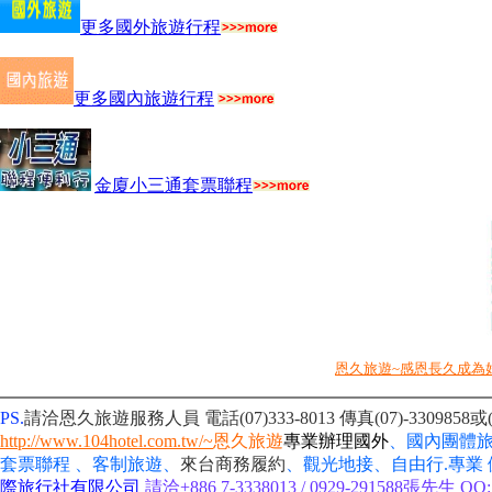
更多國外旅遊行程
更多國內旅遊行程
金廈小三通套票聯程
恩久旅遊~感恩長久成為
PS.
請洽恩久旅遊服務人員 電話(07)333-8013
傳真(07)-330985
http://www.104hotel.com.tw/~
恩久旅遊
專業辦理國外
、國內團體
套票聯程 、客制旅遊、
來台商務履約
、
觀光地接、自由行
.專業
際旅行社有限公司
請洽+886 7-3338013 / 0929-291588張先生 QQ:1