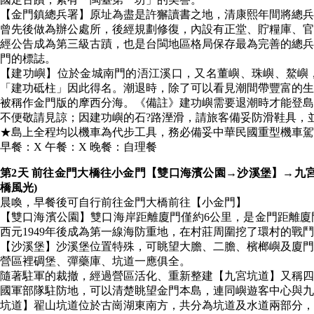
【金門鎮總兵署】原址為盡是許獬讀書之地，清康熙年間將總兵
曾先後做為辦公處所，後經規劃修復，內設有正堂、貯糧庫、官
經公告成為第三級古蹟，也是台閩地區格局保存最為完善的總兵
門的標誌。
【建功嶼】位於金城南門的浯江溪口，又名董嶼、珠嶼、鰲嶼
「建功砥柱」因此得名。潮退時，除了可以看見潮間帶豐富的生
被稱作金門版的摩西分海。《備註》建功嶼需要退潮時才能登島
不便敬請見諒；因建功嶼的石?路溼滑，請旅客備妥防滑鞋具，
★島上全程均以機車為代步工具，務必備妥中華民國重型機車駕
早餐：X 午餐：X 晚餐：自理餐
第2天 前往金門大橋往小金門【雙口海濱公園→沙溪堡】→九
橋風光)
晨喚，早餐後可自行前往金門大橋前往【小金門】
【雙口海濱公園】雙口海岸距離廈門僅約6公里，是金門距離廈
西元1949年後成為第一線海防重地，在村莊周圍挖了環村的戰
【沙溪堡】沙溪堡位置特殊，可眺望大膽、二膽、檳榔嶼及廈門
營區裡碉堡、彈藥庫、坑道一應俱全。
隨著駐軍的裁撤，經過營區活化、重新整建【九宮坑道】又稱四
國軍部隊駐防地，可以清楚眺望金門本島，連同嶼遊客中心與九
坑道】翟山坑道位於古崗湖東南方，共分為坑道及水道兩部分，