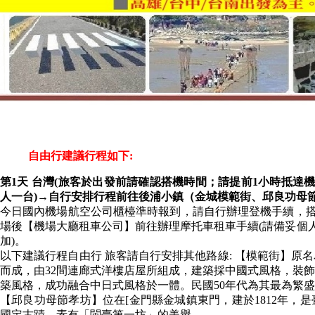
自由行建議行程如下:
第1天 台灣(旅客於出發前請確認搭機時間；請提前1小時抵達
人一台)→自行安排行程前往後浦小鎮（金城模範街、邱良功母
今日國內機場航空公司櫃檯準時報到，請自行辦理登機手續，搭
場後【機場大廳租車公司】前往辦理摩托車租車手續(請備妥個人
加)。
以下建議行程自由行 旅客請自行安排其他路線: 【模範街】原
而成，由32間連廊式洋樓店屋所組成，建築採中國式風格，裝
築風格，成功融合中日式風格於一體。民國50年代為其最為繁
【邱良功母節孝坊】位在[金門縣金城鎮東門，建於1812年，
國定古蹟，素有「閩臺第一坊」的美譽。