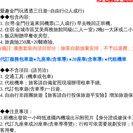
愛趣金門玩透透三日遊~自由行(2人成行)
◆◆包含內容:
1. 台灣-金門往返來回機票(二人成行) 早去晚回正班機。
2. 住宿:金城市區艾美商務旅館同級(二人一室) 2晚(一大床或二小
3. 飯店附贈早餐依房型。
4. 旅責險250萬+20醫療險。
(備註: 優惠套裝內項目部分；旅客自願放棄安排，不予以退費。
代訂服務包車遊●九座車(含車導) ●20座車(含車導) ●代租機車
◆◆不含項目: (請另洽)
1. 交通工具: (機車或包車)
2. 代租機車；旅客請自備駕照現場辦理租車手續。
3. 代訂包車遊(含車導)一日遊。
4. 自由行非跟團旅遊【旅客請自行投保旅遊平安險】增加旅遊
◆◆注意事項：
1.班機出發前一小時抵達國內機場出示附照片【身分證或健保
2. 代訂九座車或20座車(含車導導覽)；行程可依需要規劃安
客用餐。