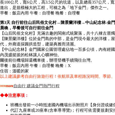
長100公尺，寬6公尺，高3.5公尺的坑道，以及總長357公尺，
進出，是規模極大的工程，可稱之為「地下金門」傑作之一。
早餐：飯店內用 午餐：自理餐 晚餐：自理餐
第3天 自行前往山后民俗文化村→陳景蘭洋樓→中山紀念林-金
晨喚，早餐後可自行前往金門
【山后民俗文化村】充滿古趣的閩南式統聚落，共十八棟古厝燭
【陳景蘭洋樓】位於金門島的中部，是金門現今最大的洋樓，屋身
代，外廊道採圓拱造型，建築典雅而清麗。
【中山紀念林】金門國家公園管理處佔地一百多公頃，內有經國
內茂盛挺拔的松林讓人心曠神怡。
爾後前往機場歸還機車後，辦理登機手續飛往台灣。
早餐：飯店內用 午餐：自理餐 晚餐：X
住宿：溫暖的家
以上建議參考自由行旅遊行程！依航班及車程路況時間、季節、
自由行 建議金門熱門行程
◆◆注意事項：
班機出發前一小時抵達國內機場出示附照片【身分證或健
代訂九座車或20座車(含車導導覽)；行程可依需要規劃