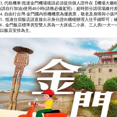
3. 代租機車:抵達金門機場後請必須提供個人證件在【機場大
(請自行加油)使用48小時(請務必備駕照)；超時部分請現場繳付
4. 自由行台灣-金門國內班機機票為優惠票，敬老及身障與小孩
5 . 抵達住宿飯店請直接出示身分證向櫃檯辦理入住手續即可；
6 . 金門飯店標準房型雙人房為一大床或二小床、三人房(一大一
以飯店安排為主。