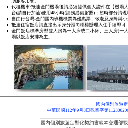
助旅客用餐。
代租機車:抵達金門機場後請必須提供個人證件在【機場
台(請自行加油)使用48小時(請務必備駕照)；超時部分請
自由行台灣-金門國內班機機票為優惠票，敬老及身障與小
抵達住宿飯店請直接出示身分證向櫃檯辦理入住手續即可
金門飯店標準房型雙人房為一大床或二小床、三人房(一大一
場以飯店安排為主。
國內個別旅遊定
中華民國112年9月8日觀業字第1123002