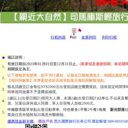
行程內容
友善列印
列印行程
★
備
註說明：
有效日期自2023年01月01日至12月31日止
。
(寒暑假及連續假期、春節期
1.
相關規定為主。
以下價格若有變更，恕不另行通知，以報名日期報價為主；相關設施使用
2.
【報到與解散】本專案提供於高雄單點集合報到與解散地點。
報名請繳交訂金每位NT$2000元出發前請繳交團費尾款。請依規定時間
3.
時將視同放棄不予退費或補償。
2歲以上(出發日期計)視同大人價，未滿2歲(出發日期計)佔車位.不佔床及餐/
4.
老、兒童佔床與成人同價，單人住宿每人加收2000元。
中南部市區
單
單點出發活動專車、特色餐食1早餐2午餐1晚餐、
新光部落
住
5.
業責任意外險附加20萬意外醫療險。
優惠現金刷卡價
。
匯款戶名
恩久國際旅行社有公司 匯款帳號 069-001034