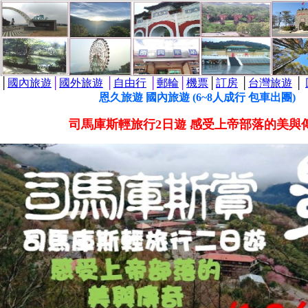
│
國內旅遊
│
國外旅遊
│
自由行
│
郵輪
│
機票
│
訂房
│
台灣旅遊
│
恩久旅遊 國內旅遊 (6~8人成行 包車出團)
司馬庫斯輕旅行2日遊 感受上帝部落的美與