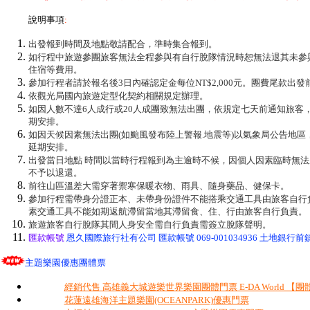
說明事項
:
出發報到時間及地點敬請配合，準時集合報到。
如行程中旅遊參團旅客無法全程參與有自行脫隊情況時恕無法退其未參
住宿等費用。
參加行程者請於報名後3日內確認定金每位NT$2,000元。團費尾款出發
依觀光局國內旅遊定型化契約相關規定辦理。
如因人數不達6人成行或20人成團致無法出團，依規定七天前通知旅客
期安排。
如因天候因素無法出團(如颱風發布陸上警報.地震等)以氣象局公告地
延期安排。
出發當日地點 時間以當時行程報到為主逾時不候，因個人因素臨時無
不予以退還。
前往山區溫差大需穿著禦寒保暖衣物、雨具、隨身藥品、健保卡。
參加行程需帶身分證正本、未帶身份證件不能搭乘交通工具由旅客自行
素交通工具不能如期返航滯留當地其滯留食、住、行由旅客自行負責。
旅遊旅客自行脫隊其間人身安全需自行負責需簽立脫隊聲明。
匯款帳號
恩久國際旅行社有公司 匯款帳號 069-001034936 土地銀行前鎮
主題樂園優惠團體票
經銷代售 高雄義大城遊樂世界樂園團體門票 E-DA World 【團
花蓮遠雄海洋主題樂園(OCEANPARK)優惠門票