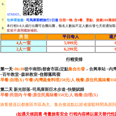
6.
ATM005
。
。
7.
包車環遊趣~
司馬庫斯輕旅行2日遊
住宿一晚 .含4餐、景點、旅責200萬保
本行程6-8人成行出團可合團出團，報名人數如不足人數出發七天前通知
8.
套裝不適用國旅補助。
房 型
平日每人
週
4人一室
5,999元
2人一室
6,299元
行程安排
第一天
~
06:30
從中南部(都會市區)定點
集合出發
→
合興車站 ~內
~百年教堂~森林教室
~住部落
民宿
早餐:自理(X) 午餐:內灣蔬食料理250元/人 晚餐:原住民風味餐35
第二天
新光部落~司馬庫斯巨木步道~快樂賦歸
早餐:民宿內 午餐:原住民風味餐350元/人 晚餐:自理(X)
旅客接送以都會區市區為主。集合接送點以節省接駁時間為原
(如遇天候因素 考量旅客安全 行程內容將以當天替代性