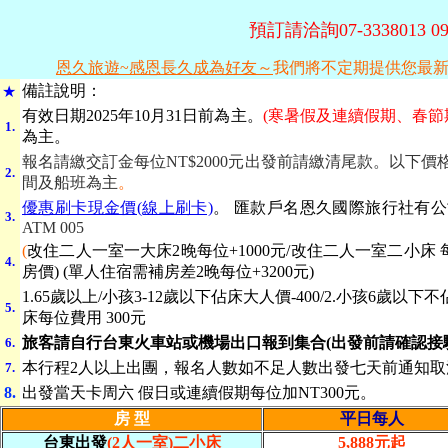
預訂請洽詢07-3338013 092
恩久旅遊~感恩長久成為好友～
我們將不定期提供您最
備
註說明：
★
有效日期
2025年10月31日前為主。
(寒暑假及連續假期、春節
1.
為主。
報名請繳交訂金每位NT$2000元出發前請繳清尾款。以下
2.
間及船班為主
。
優惠刷卡現金價(線上刷卡)
。
匯款戶名恩久國際旅行社有
3.
ATM 005
(
改住二人一室一大床2晚每位+1000元/改住二人一室二小床 每
4.
房價) (單人住宿需補房差2晚每位+3200元)
1.65歲以上/小孩3-12歲以下佔床大人價-400/2.小孩6歲以下不
5.
床每位費用 300元
旅客請自行台東火車站或機場出口報到集合(出發前請確認接
6.
本行程2人以上出團，報名人數如不足人數出發七天前通知取
7.
8.
出發當天卡周六 假日或連續假期每位加NT300元
。
房 型
平日每人
台東出發
(2人一室)二小床
5,888元起