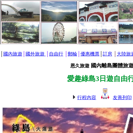
│
國內旅遊
│
國外旅遊
│
自由行
│
郵輪
│
優惠機票
│
訂房
│
大陸旅
國內離島團體旅遊 
恩久旅遊
愛趣綠島3日遊自由行
行程內容
友善列印