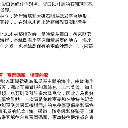
面的柴口是絕佳浮潛區。柴口以壯麗的石珊瑚景觀
景觀。
林立，近岸海底和大礁石間為礁岩平台地形，
完後，走在潛水步道上近距離觀察潮間帶生
地以木材築牆對峙，當時稱為柵口，後來隨著
海岸，是綠島海岸平原面積最廣的地方；海岸
佳之處，也是綠島僅有的兩處沙灘之一。(東部
店—富岡碼頭—溫暖的家
園)以珊瑚裙礁為風景區主體的海岸。由於海岸
石蓴，顯出亮麗耀眼的草綠色，非常美麗。加上
殼類、魚類則吸引許多水鳥覓食，因此亦為良好
的購物景點，一次購足免稅商品和在地特色紀念
也能享受與國際機場同步的免稅優惠價格和購物
麗風景的紀念T恤、磁鐵、隨身鏡和杯墊等，讓
搭乘客船往台東富岡碼頭。專車接往機場或台東