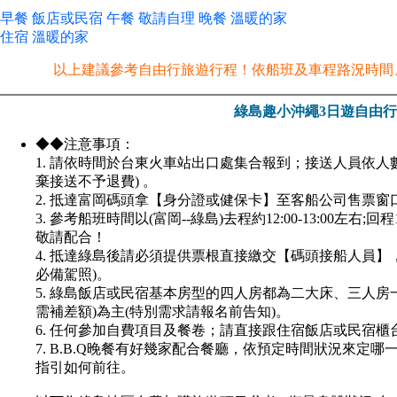
早餐 飯店或民宿 午餐 敬請自理 晚餐 溫暖的家
住宿 溫暖的家
以上建議參考自由行旅遊行程！依船班及車程路況時間
綠島趣小沖繩3日遊自由行
◆◆注意事項：
1. 請依時間於台東火車站出口處集合報到；接送人員依人
棄接送不予退費) 。
2. 抵達富岡碼頭拿【身分證或健保卡】至客船公司售票
3. 參考船班時間以(富岡--綠島)去程約12:00-13:00左右
敬請配合！
4. 抵達綠島後請必須提供票根直接繳交【碼頭接船人員】，
必備駕照)。
5. 綠島飯店或民宿基本房型的四人房都為二大床、三人房
需補差額)為主(特別需求請報名前告知)。
6. 任何參加自費項目及餐卷；請直接跟住宿飯店或民宿櫃
7. B.B.Q晚餐有好幾家配合餐廳，依預定時間狀況來
指引如何前往。