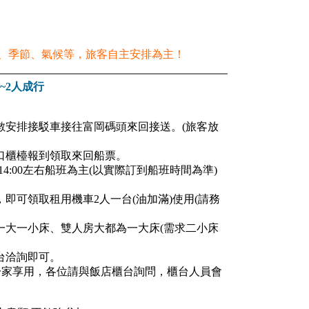
、季節、氣候等，旅客自主安排為主！
~2人成行
數安排接駁車接往富岡碼頭來回接送。(旅客放
窗口櫃檯報到領取來回船票。
;回程14:00左右船班為主(以實際訂到船班時間為準)
即可領取租用機車2人一台(油加滿)使用(請務
一大一小床、雙人房大都為一大床(需求二小床
台洽詢即可。
定哪一家享用，各位請與飯店櫃台詢問，櫃台人員會