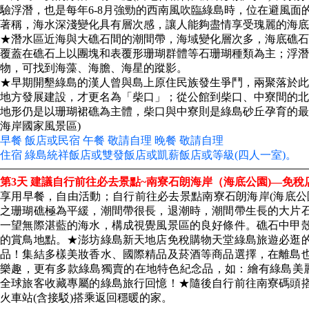
驗浮潛，也是每年6-8月強勁的西南風吹臨綠島時，位在避風
著稱，海水深淺變化具有層次感，讓人能夠盡情享受瑰麗的海底
★潛水區近海與大礁石間的潮間帶，海域變化層次多，海底礁石
覆蓋在礁石上以團塊和表覆形珊瑚群體等石珊瑚種類為主；浮潛
物，可找到海藻、海膽、海星的蹤影。
★早期開墾綠島的漢人曾與島上原住民族發生爭鬥，兩聚落於此
地方發展建設，才更名為「柴口」；從公館到柴口、中寮間的北
地形仍是以珊瑚裙礁為主體，柴口與中寮則是綠島砂丘孕育的最
海岸國家風景區)
早餐 飯店或民宿 午餐 敬請自理 晚餐 敬請自理
住宿 綠島統祥飯店或雙發飯店或凱薪飯店或等級(四人一室)。
第3天
建議自行前往必去景點~南寮石朗海岸（海底公園)—免稅
享用早餐，自由活動；自行前往必去景點南寮石朗海岸(海底公
之珊瑚礁極為平緩，潮間帶很長，退潮時，潮間帶生長的大片
一望無際湛藍的海水，構成視覺風景區的良好條件。礁石中甲
的賞鳥地點。★澎坊綠島新天地店免稅購物天堂綠島旅遊必逛
品！集結多樣美妝香水、國際精品及菸酒等商品選擇，在離島
樂趣，更有多款綠島獨賣的在地特色紀念品，如：繪有綠島美
全球旅客收藏專屬的綠島旅行回憶！★隨後自行前往南寮碼頭
火車站(含接駁)搭乘返回穩暖的家。