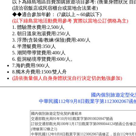
以下為綠島地區自費加購旅遊項目參考: (衡量身體狀況 自
(請洽宿飯店或民宿櫃台或當地合法業者)
◆◆適合參加年齡： (7歲以上～60歲以下)
(以下綠島當地活動費用參考 實際以當地公訂價格為主)
1. 體驗潛水費用:2,500/人
2. 朝日溫泉泡湯費用:250/人
3. 浮潛(含裝備/教練/保險)費用:400/人
4. 半潛艇費用:350/人
5. 潮間帶導覽費用:400/人
6. 藍洞秘境導覽費用:600/人。
7.海釣費用:900/人
8.獨木舟費用:1500/雙人舟
(請依衡量個人自身身體狀況自行決定切勿勉強參加)
國內個別旅遊定型化
中華民國112年9月8日觀業字第1123002067