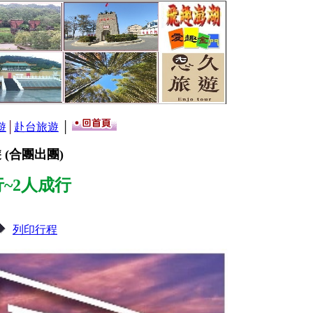
遊
│
赴台旅遊
│
(合團出團)
~2人成行
列印行程