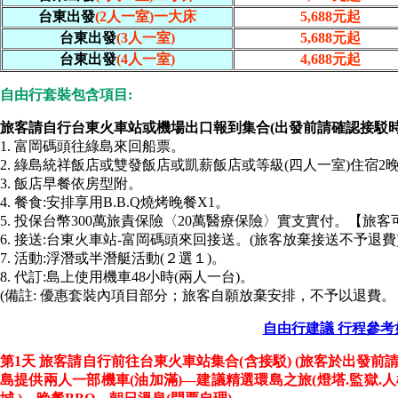
台東出發
(2人一室)一大床
5,688元起
台東出發
(3人一室)
5,688元起
台東出發
(4人一室)
4,688元起
自由行套裝包含項目:
旅客請自行台東火車站或機場出口報到集合(出發前請確認接駁時
1. 富岡碼頭往綠島來回船票。
2. 綠島統祥飯店或雙發飯店或凱薪飯店或等級(四人一室)住宿2
3. 飯店早餐依房型附。
4. 餐食:安排享用B.B.Q燒烤晚餐X1。
5. 投保台幣300萬旅責保險〈20萬醫療保險〉實支實付。【旅
6. 接送:台東火車站-富岡碼頭來回接送。(旅客放棄接送不予退費
7. 活動:浮潛或半潛艇活動(２選１)。
8. 代訂:島上使用機車48小時(兩人一台)。
(備註: 優惠套裝內項目部分；旅客自願放棄安排，不予以退費。
自由行建議 行程參考
第1天
旅客請自行前往台東火車站集合(含接駁) (旅客於出發前
島提供兩人一部機車(油加滿)—建議精選環島之旅(燈塔.監獄.人