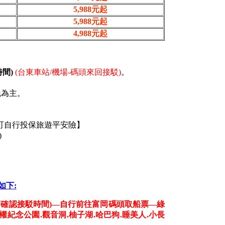
5,988元起
5,988元起
4,988元起
間)
(台東車站/機場-碼頭來回接駁)
。
晚為主。
客可自行投保旅遊平安險】
)
如下:
請確認接駁時間)—自行前往富岡碼頭取船票—綠
權紀念公園.觀音洞.柚子湖.哈巴狗.睡美人.小長