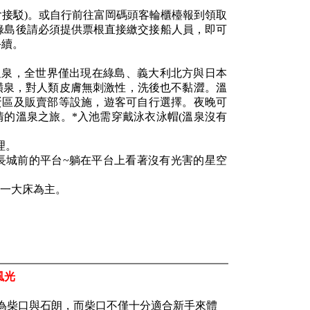
含接駁)。或自行前往富岡碼頭客輪櫃檯報到領取
達綠島後請必須提供票根直接繳交接船人員，即可
手續。
溫泉，全世界僅出現在綠島、義大利北方與日本
磺泉，對人類皮膚無刺激性，洗後也不黏澀。溫
蛋區及販賣部等設施，遊客可自行選擇。夜晚可
的溫泉之旅。*入池需穿戴泳衣泳帽(溫泉沒有
理。
長城前的平台~躺在平台上看著沒有光害的星空
一大床為主。
風光
別為柴口與石朗，而柴口不僅十分適合新手來體