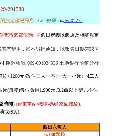
9-291588
新的旅遊優惠訊息
...
Line好康 :
@twi0577a
期間請來電洽詢)
平假日定義以飯店及相關規定
價格若有變更，恕不另行通知，以報名日期確認房
公司
匯款帳號 069-001034936 土地銀行前鎮分行
位+1200元/改住三人一室(一大一小床) 同二人
佔床(無餐)每位費用1,900元 /3.2歲以下嬰兒不佔
駁時間)
(台東車站/機場-碼頭來回接駁)
。
消或改期
。
假日六每人
6,188元起