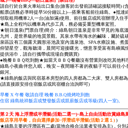
城.)—晚餐BBQ—朝日溫泉(門票自理)
請自行於台東火車站出口集合(旅客於出發前請確認接駁時間) (
船票(請務必準時提早50分鐘以上)—搭乘客船前往綠島。●抵
領取租用機車2人一台(油加滿)使用。前往飯店或民宿辦理入住
★島上全程均以機車為代步工具，務必備妥重型機車駕照。
★朝日溫泉(門票自理)簡介：綠島朝日溫泉是非常罕見的海底
九州，是世界級的地質景觀。其泉水帶有海水的鹹味，屬於硫
泉區設有三個露天圓形浴池及室內溫泉池、SPA水療設施、煮
仰望星空，觀海聽濤，晨間可迎接曙光，愜意享受富有島嶼風情
提供浴巾，請自行攜帶或現場自費購買)
●晚餐ＢＢＱ吃到飽★如當天ＢＢＱ餐廳沒有營業則改吃其他料
綠島小夜曲伴您入眠，晚安～夜間睡不著的夜貓子可以前往小
銀河。
★綠島的飯店與民宿基本房型的四人房都為二大床、雙人房都為
(請直接跟安排住宿飯店或民宿櫃台洽詢即可)
早餐 X 午餐 敬請自理 晚餐 B.B.Q燒烤吃到飽
住宿 綠島統祥飯店或雙發飯店或凱薪飯店或等級(四人一室)。
第２天
海上浮潛或半潛艇(活動二選一)~島上自由活動欣賞綠島
飯店享用早餐，自由選擇參加~浮潛或半潛艇(活動２選１)
)
★綠島主要的浮潛區有二處(當地合格合法業者安排為主)，分