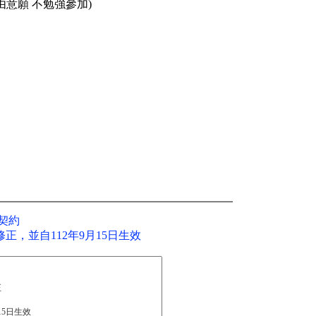
由意願 不勉強參加)
契約
函修正，並自112年9月15日生效