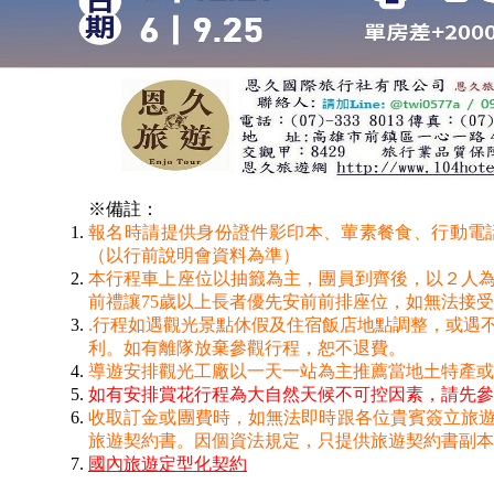
※備註：
報名時請提供身份證件影印本、葷素餐食、行動電話
（以行前說明會資料為準）
本行程車上座位以抽籤為主，團員到齊後，以２人為
前禮讓75歲以上長者優先安前前排座位，如無法接
.行程如遇觀光景點休假及住宿飯店地點調整，或遇
利。如有離隊放棄參觀行程，恕不退費。
導遊安排觀光工廠以一天一站為主推薦當地土特產
如有安排賞花行程為大自然天候不可控因素，請先參
收取訂金或團費時，如無法即時跟各位貴賓簽立旅
旅遊契約書。因個資法規定，只提供旅遊契約書副本
國內旅遊定型化契約