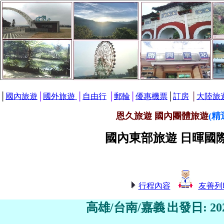
│
國內旅遊
│
國外旅遊
│
自由行
│
郵輪
│
優惠機票
│
訂房
│
大陸旅
恩久旅遊 國內團體旅遊
(精
國內東部旅遊 日暉國
行程內容
友善列
高雄/台南/嘉義
出發日: 20