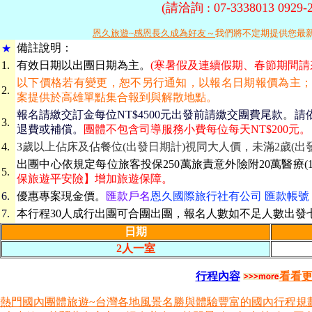
(請洽詢 : 07-3338013 092
恩久旅遊~感恩長久成為好友～
我們將不定期提供您最
備
註說明：
★
1.
有效日期
以出團日期為主。
(寒暑假及連續假期、春節期間請
以下價格若有變更，恕不另行通知，以報名日期報價為主
2.
案提供於高雄單點集合報到與解散地點。
報名請繳交訂金每位NT$4500元出發前請繳交團費尾款
。
請
3.
退費或補償。
團體不包含司導服務小費每位每天NT$200元。
4.
3歲以上佔床及佔餐位(出發日期計)視同大人價，未滿2歲(出
出團中心依規定每位旅客投保250萬旅責意外險附20萬醫療(1
5.
保旅遊平安險】增加旅遊保障。
6.
優惠專案現金價。
匯款戶名
恩久國際旅行社有公司 匯款帳號 069-
7.
本行程30人成行出團可合團出團，報名人數如不足人數出發
日期
2人一室
行程內容
看看
熱門國內團體旅遊~台灣各地風景名勝與體驗豐富的國內行程規