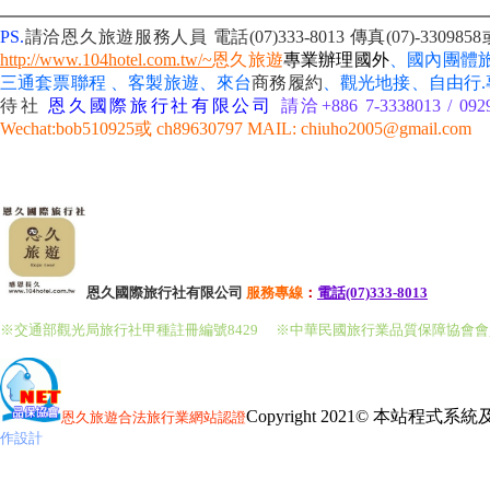
PS.
請洽恩久旅遊服務人員 電話(07)333-8013
傳真(07)-3309
http://www.104hotel.com.tw/~
恩久旅遊
專業辦理國外
、國內團體
三通套票聯程 、客製旅遊、來台
商務履約
、
觀光地接、自由行
待社
恩久國際旅行社有限公司
請洽+886 7-3338013 / 092
Wechat:bob510925或 ch89630797 MAIL: chiuho2005@gmail.com
恩久國際旅行社有限公司
服務
專線
：
電話(07)333-8013
※交通部觀光局旅行社甲種註冊編號8429
※中華民國旅行業品質保障協會
Copyright 2021© 本站程式
恩久旅遊
合法旅行業網站認證
作設計