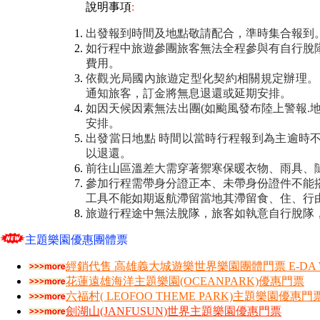
說明事項
:
出發報到時間及地點敬請配合，準時集合報到
如行程中旅遊參團旅客無法全程參與有自行脫
費用。
依觀光局國內旅遊定型化契約相關規定辦理。
通知旅客，訂金將無息退還或延期安排。
如因天候因素無法出團(如颱風發布陸上警報.
安排。
出發當日地點 時間以當時行程報到為主逾時
以退還。
前往山區溫差大需穿著禦寒保暖衣物、雨具、
參加行程需帶身分證正本、未帶身份證件不能
工具不能如期返航滯留當地其滯留食、住、行
旅遊行程途中無法脫隊，旅客如執意自行脫隊
主題樂園優惠團體票
經銷代售 高雄義大城遊樂世界樂園團體門票 E-DA W
花蓮遠雄海洋主題樂園(OCEANPARK)優惠門票
六福村( LEOFOO THEME PARK)主題樂園優惠門
劍湖山(JANFUSUN)世界主題樂園優惠門票