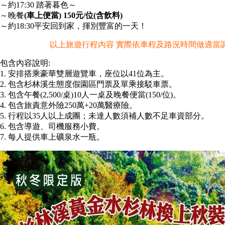
～約17:30 踏著暮色～
～晚餐
(車上便當) 150元/位(含飲料)
～約18:30平安回到家，揮別豐富的一天！
以上旅遊行程內容 實際依車程及路況時間做適當
包含內容說明:
1. 安排搭乘豪華雙層遊覽車，座位以41位為主。
2. 包含杉林溪生態度假園區門票及單乘接駁車票。
3. 包含午餐(2,500/桌)10人一桌及晚餐便當(150/位)。
4. 包含旅責意外險250萬+20萬醫療險。
5. 行程以35人以上成團；未達人數須補人數不足車資部分。
6. 包含導遊、司機服務小費。
7. 每人提供車上礦泉水一瓶。