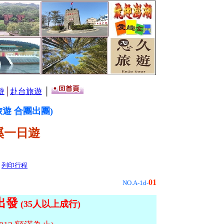
遊
│
赴台旅遊
│
旅遊 合團出團)
溪一日遊
列印行程
01
NO.A-1d-
出發
(35人以上成行)