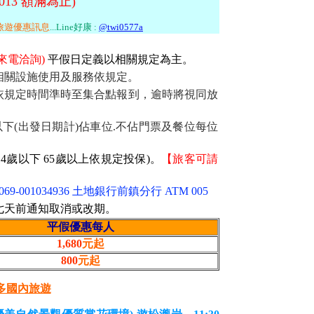
338013 額滿為止)
旅遊優惠訊息
...
Line好康 :
@twi0577a
來電洽詢)
平假日定義以相關規定為主。
相關設施使用及服務依規定。
請依規定時間準時至集合點報到，逾時將視同放
以下(出發日期計)佔車位.不佔門票及餐位每位
4歲以下 65歲以上依規定投保)。
【旅客可請
001034936 土地銀行前鎮分行 ATM 005
七天前通知取消或改期。
平假優惠每人
1,680
元起
800
元起
多國內旅遊