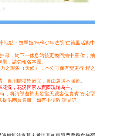
地點：技擊館/楠梓少年法院/仁德里活動中
抽籤，於下一休息站後更換回抽中座 位；抽
規則，請勿報名本團。
力之現象（天候），本公司保有變更行 程之
禮，自用贈禮皆適宜，自由選購不強迫。
區花況，花況因素以實際現場為主。
時，將請導遊於出發當天跟客位貴賓
簽定型
法提供團員名冊，如有不便敬 請見諒。
況時恕無法退其未參與其如車資門票餐食住宿