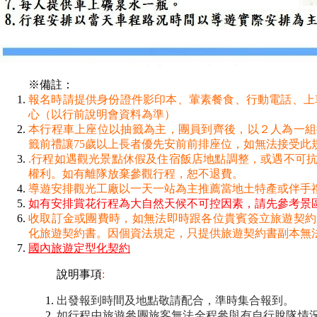
※備註：
報名時請提供身份證件影印本、葷素餐食、行動電話、上車
心（以行前說明會資料為準）
本行程車上座位以抽籤為主，團員到齊後，以２人為一組
籤前禮讓75歲以上長者優先安前前排座位，如無法接受此
.行程如遇觀光景點休假及住宿飯店地點調整，或遇不可抗
權利。如有離隊放棄參觀行程，恕不退費。
導遊安排觀光工廠以一天一站為主推薦當地土特產或伴手
如有安排賞花行程為大自然天候不可控因素，請先參考景
收取訂金或團費時，如無法即時跟各位貴賓簽立旅遊契約
化旅遊契約書。因個資法規定，只提供旅遊契約書副本無
國內旅遊定型化契約
說明事項
:
出發報到時間及地點敬請配合，準時集合報到。
如行程中旅遊參團旅客無法全程參與有自行脫隊情