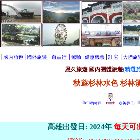
│
國內旅遊
│
國外旅遊
│
自由行
│
郵輪
│
優惠機票
│
訂房
│
大陸旅
恩久旅遊 國內團體旅遊
(精選
秋遊杉林水色 杉林
行程內容
友善列印
高雄出發日: 2024年
每天可