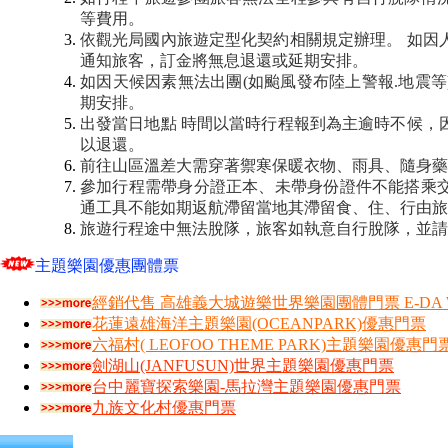
等費用。
依觀光局國內旅遊定型化契約相關規定辦理。
如因
通知旅客，訂金將無息退還或延期安排。
如因天候因素無法出團(如颱風發布陸上警報.地震
期安排。
出發當日地點 時間以當時行程報到為主逾時不候，
以退還。
前往山區溫差大需穿著禦寒保暖衣物、雨具、隨身藥
參加行程需帶身分證正本、未帶身份證件不能搭乘
通工具不能如期返航滯留當地其滯留食、住、行由旅
旅遊行程途中無法脫隊，旅客如執意自行脫隊，並請
主題樂園優惠團體票
經銷代售 高雄義大城遊樂世界樂園團體門票 E-DA W
花蓮遠雄海洋主題樂園(OCEANPARK)優惠門票
六福村( LEOFOO THEME PARK)主題樂園優惠門
劍湖山(JANFUSUN)世界主題樂園優惠門票
台中麗寶探索樂園-馬拉灣主題樂園優惠門票
九族文化村優惠門票