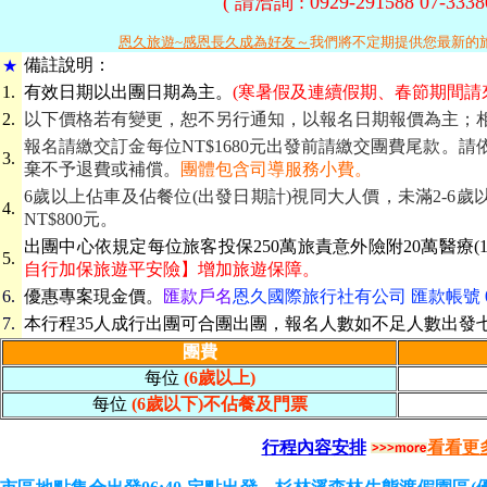
( 請洽詢 : 0929-291588 07-3
恩久旅遊~感恩長久成為好友～
我們將不定期提供您最新的
備
註說明：
★
1.
有效日期
以出團日期為主。
(寒暑假及連續假期、春節期間請
2.
以下價格若有變更，恕不另行通知，以報名日期報價為主；
報名請繳交訂金每位NT$1680元出發前請繳交團費尾款。
3.
棄不予退費或補償。
團體包含司導服務小費。
6歲以上佔車及佔餐位(出發日期計)視同大人價，未滿2-6歲
4.
NT$800元。
出團中心依規定每位旅客投保250萬旅責意外險附20萬醫療(1
5.
自行加保旅遊平安險】增加旅遊保障。
6.
優惠專案現金價。
匯款戶名
恩久國際旅行社有公司 匯款帳號 069-
7.
本行程35人成行出團可合團出團，報名人數如不足人數出發
團費
每位
(6歲以上)
每位
(6歲以下)不佔餐及門票
行程內容安排
看看更