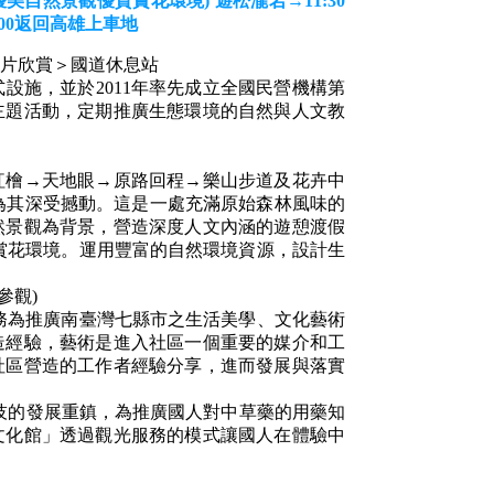
美自然景觀優質賞花環境) 遊松瀧岩→11:30
:00返回高雄上車地
影片欣賞＞國道休息站
設施，並於2011年率先成立全國民營機構第
主題活動，定期推廣生態環境的自然與人文教
紅檜→天地眼→原路回程→樂山步道及花卉中
並為其深受撼動。這是一處充滿原始森林風味的
然景觀為背景，營造深度人文內涵的遊憩渡假
賞花環境。運用豐富的自然環境資源，設計生
參觀)
業務為推廣南臺灣七縣市之生活美學、文化藝術
造經驗，藝術是進入社區一個重要的媒介和工
社區營造的工作者經驗分享，進而發展與落實
科技的發展重鎮，為推廣國人對中草藥的用藥知
文化館」透過觀光服務的模式讓國人在體驗中