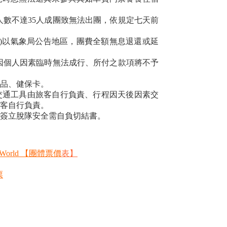
人數不達35人成團致無法出團，依規定七天前
等)以氣象局公告地區，團費全額無息退還或延
因個人因素臨時無法成行、所付之款項將不予
品、健保卡。
交通工具由旅客自行負責、行程因天後因素交
客自行負責。
簽立脫隊安全需自負切結書。
orld 【團體票價
表
】
票