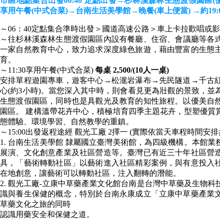
市區地點集合出發06:40 定點出發→杉林溪森林生態渡假園區(優
享用午餐(中式合菜)→台南生活美學館→晚餐(車上便當) →約19
～06：40定點集合準時出發＞國道高速公路＞車上卡拉歡唱或
～往杉林溪森林生態渡假園區內設有餐廳、住宿、會議廳等各式
一家自然教育中心，致力追求深度綠色旅遊，藉由豐富的生態
育。
～11:30享用午餐(中式合菜)
每桌 2,500/(10人一桌)
安排單程遊園專車，遊客中心→松瀧岩瀑布→先民隧道→千古
心(約3小時)。當您深入其中時，則會看見更為壯觀的景致，
生態渡假園區，同時也是具觀光及教育的知性旅程。以優美自
園區。 建構溫帶花卉中心，積極培育四季主題花卉，型塑優質
態體驗、環境學習、自然教學的重鎮。
～15:00出發返程途經 觀光工廠 2擇一 (實際依當天車程時間安排
1. 台南生活美學館 隸屬國立臺灣美術館，為四級機構。本館
展演、文化創意產業及社區營造等。臺灣已有近三十年社區營
具，「藝術轉動社區」以藝術進入社區精彩案例，與有意投入
在地創意，讓藝術可以轉動社區，注入翻轉的潛能。
2. 觀光工廠-立康中草藥產業文化館台南是台灣中草藥及生物
識與養生保健的概念，特別於台南永康成立「立康中草藥產業
草藥文化之旅的同時
認識用藥安全和保健之道。