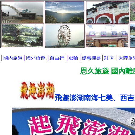
│
國內旅遊
│
國外旅遊
│
自由行
│
郵輪
│
優惠機票
│
訂房
│
大陸旅
恩久旅遊 國內離
飛趣澎湖南海七美、西吉