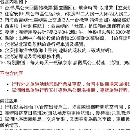
包含內容如下：
1. 台灣-馬公來回團體機票(團去團回)。航班時間: 以搭乘【立
2. 住宿安排: 馬公市區住宿2晚。(依房型二人房一大床/四人房二
3. 南海西吉嶼:七美嶼島上交通(2人一台機車 請備駕照)+桶盤巡航
4. 西吉嶼【藍洞巡航】：西吉嶼的「灶籠」是澎湖絕無僅有的
5. 餐膳：團體用餐共計7餐(2早3中2晚) 午、晚餐標以每位$300/餐/
6. 保險：出團中心每位投保旅責險250萬附20萬醫療。【旅客
7. 含澎湖北環島景點旅遊行程車資及導覽。
8. 含安排海洋牧場(海上垂釣-趣味釣花枝釣→碳烤鮮蚵)。
9. 含澎湖導遊及司機服務小費。
10. 特別贈送：每人每天一瓶礦泉水 參觀馬公土特產：澎祖、媽
不包含內容
行程外之旅遊活動景點門票及車資，台灣本島機場來回接
澎湖離島旅遊行程安排導遊馬公機場接機，導覽旅遊行程
備註說明：
1. 行程以高雄/台中/台南出發為主。※實際班機時間航空時間，
2. 團體限搭當日當班次(無法補差額更換航班)，優待票(兒童/敬老/
3. 澎湖地區因屬離島，交通受限，又因春夏為觀光季節，車船
飯的情形。