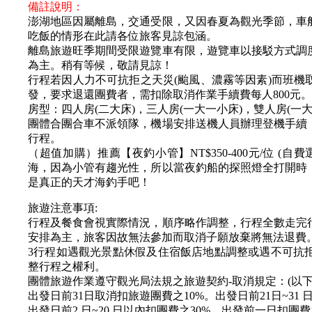
備註說明：
澎湖地區因屬離島，交通受限，又因春夏為觀光季節，車
吃飯的情形在此請各位旅客見諒包涵。
離島旅遊旺季期間受限遊覽車有限，遊覽車以接駁方式調
為主。稍有等候，敬請見諒！
行程若因人力不可抗拒之天災(颱風、濃霧等因素)而班
發，要求退還團費者，需扣除取消作業手續費每人800元。
房型：四人房(二大床)，三人房(一大一小床)，雙人房(一大
團體合團合車不派領隊，機場安排送機人員辦理登機手續
行程。
（超值加購）推薦【夜釣小管】NT$350-400元/位 
海，因為小管有趨光性，所以當夜釣船的探照燈全打開時
是真正的天才海釣手吧！
旅遊注意事項:
行程及餐食會視實際情況，順序略作調整，行程全數走完
安排為主，旅客因故無法參加而取消子願放棄將無法退費
3行程如遇觀光景點休假及住宿飯店地點調整或遇不可抗
整行程之權利。
團體旅遊作業遵守觀光局法規之旅遊契約-取消規定：(以
出發日前31日取消扣旅遊團費之10%。出發日前21日~31 
出發日前2 日~20 日以內扣團費之30%。出發前一日扣團費