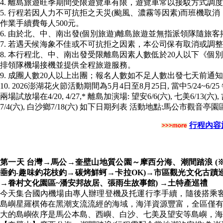
4. 離島旅遊旺季期間受限遊覽車有限，遊覽車常以接駁方式調
5. 行程若因人力不可抗拒之天災(颱風、濃霧等因素)而班機
作業手續費每人500元。
6. 由於北、中、南出發(個別旅遊)離島旅遊並無指派領隊隨旅客
7. 若遇天候海象不佳或不可抗拒之因素，本公司保有取消或調
8. 本行程北、中、南出發受限離島因素人數低於20人以下《
排領隊機場接機並提供全程旅遊服務。
9. 成團人數20人以上出團；報名人數如不足人數出發七天前通
10. 2026澎湖花火節活動期間為5月4日至8月25日, 當中5/24~6/2
兩場試放場在4/20, 4/27,* 離島加演場: 望安6/6(六), 七美6/13(六)
7/4(六), 白沙鄉7/18(六) 如下日期列表 活動地點:馬公市觀音亭園區
行程內容
第一天 台灣→馬公→奎壁山地質公園～摩西分海、潮間踏浪 (
垂釣-趣味釣花枝釣→碳烤鮮蚵→卡拉OK)→市區觀光文化古
→眷村文化園區~潘安邦故居、張雨生故事館) →土特產巡禮
今天集合國內機場由專人辦理登機及托運行李手續，隨後搭乘
島嶼星羅棋佈在黑潮支流流經的海域，海洋資源豐富，全區僅有1
大的島嶼依序是馬公本島、西嶼、白沙、七美及望安等島嶼，海岸