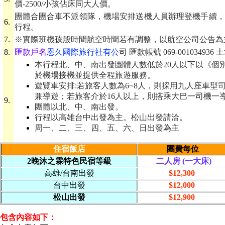
價-2500/小孩佔床同大人價。
團體合團合車不派領隊，機場安排送機人員辦理登機手續，
6.
行程。
7.
※實際班機孩般時間航空時間若有調整，以航空公司公告為
8.
匯款戶名
恩久國際旅行社有公
司 匯款帳號 069-001034936
本行程北、中、南出發團體人數低於20人以下以《個
於機場接機並提供全程旅遊服務。
遊覽車安排:若旅客人數為6~8人，則採用九人座車型
兼導遊；若旅客介於16人以上，則搭乘大巴一司機一
9.
團體以北、中、南出發。
行程以高雄台中出發為主。松山出發請洽。
周一、二、三、四、五、六、日出發為主
住宿飯店
團費每位
2晚沐之霖特色民宿等級
二人房 (一大床)
高雄/台南出發
$12,300
台中出發
$12,000
松山出發
$12,900
包含內容如下：