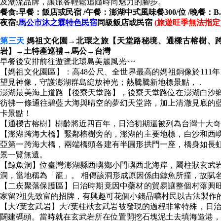
及潮流品牌，讓旅客輕鬆追隨時尚魅力的腳步。
餐食:早餐：飯店或民宿 /午餐：澎湖中式風味餐300/位 /晚餐：B.B
夜宿:
馬公市沐之霖特色民宿
同級飯店或民宿
(旅遊旺季無法指定
第三天
媽祖文化園→北環之旅【天堂路秘境、通樑古榕樹、
岩】→土特產巡禮→馬公→台灣
早餐後安排前往遊覽北環島美麗風光~~
【媽祖文化園區】：高48公尺、全世界最高的媽祖銅像於111年
望見神像，守護澎湖群島綻放神光；熱騰騰新地標景點， .
澎湖最美海上道路【後寮天堂路】，後寮天堂路位在澎湖白沙
彷彿一條通往碧藍大海與晴空的夢幻天堂路，加上清澈見底的
卡景點！
【通樑古榕樹】樹齡將近四百年，日治初期還被列為台灣十大奇
【澎湖跨海大橋】緊鄰榕樹旁的，澎湖的主要地標，白沙和西
亞第一跨海大橋，兩端橋頭各建有半圓形拱門一座，橋身如長
景一覽無遺。
【鯨魚洞】位臺灣澎湖縣西嶼鄉小門嶼西北海岸，屬柱狀玄武
洞，當地稱為「籠」。 相傳該洞形成原因係由鯨魚所撞，故賦
【二崁聚落保護區】日治時期竟因中藥材的貿易讓整個村落興
家留?祖先致富的招牌，有興趣可花個小錢品嚐村民以古法製作
【大?葉玄武岩】大?葉柱狀玄武岩被發現的過程非常特殊，日
闢建碼頭。當時就在玄武岩所在位置開挖石塊泥土去填海造港，