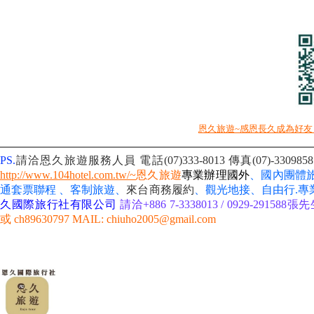
恩久旅遊~感恩長久成為好友
PS.
請洽恩久旅遊服務人員 電話(07)333-8013
傳真(07)-3309
http://www.104hotel.com.tw/~
恩久旅遊
專業辦理國外
、國內團體
通套票聯程 、客制旅遊、
來台商務履約
、
觀光地接、自由行
.專
久國際旅行社有限公司
請洽+886 7-3338013 / 0929-291588張先生
或 ch89630797 MAIL: chiuho2005@gmail.com