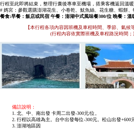
行程至此即將結束，整理行囊後專車至機場，搭乘客機返回溫暖
# 媽宮：參觀選購澎湖花生、小卷乾、魷魚絲、花生糖、蝦餅
餐食:早餐：飯店或民宿 午餐：澎湖中式風味餐300/位 晚餐：溫
【本行程各項內容因班機及車程時間、季節、氣候
(行程內容依實際班機及車程路況時間；
備註說明：
1. 北、中、南出發 卡周二出發-300元/位。
2. 行程以高雄為主。台中出發每位-300元。松山出發+600
3. 澎湖地區因