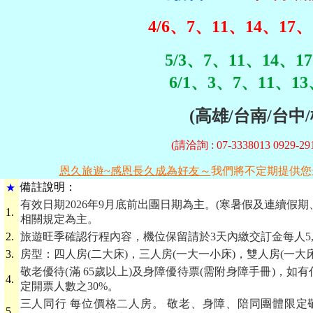
4/6、7、11、14、17、
5/3、7、11、14、1
6/1、3、7、11、13
(高雄/台南/台中
(請洽詢 : 07-3338013 0929
恩久旅遊~感恩長久成為好友～
我們將不定期提供您
備
註說明：
★
有效日期2026年9月底前出團日期為主。(寒暑假及連續假
1.
相關規定為主。
2.
旅遊旺季確認行程內容，機位保留請於3天內繳交訂金每人5,
3.
房型：四人房(二大床)，三人房(一大一小床)，雙人房(一大
敬老優待(滿 65歲以上)及身障優待票(需附身障手冊)，如
4.
定開票人數之30%。
三人同行 每位價格二人房。 敬老、身障、陪同團體限定敬老優
5.