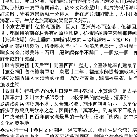
【奎壁山】摩西分海、潮間踏浪(行程需配合當地潮汐安排)為澎
望時形狀似一隻巨龜而得名。後來改為奎壁山，此片海域退潮
紅海般，光看這景致就十分迷人。走在這片潮間帶上，大小朋
海蔘…等。生態之旅寓教於樂驚喜又好玩。
【南寮古厝群】位於湖西鄉，因人口逐漸外移而沒落，但卻因
厝，都保持的南寮村舊有的原始風貌，彷彿穿越時空來到那時純
【海洋牧場】(海上垂釣-趣味釣花枝釣→碳烤鮮蚵→卡拉OK)
索餌的樂趣與刺激，將要離水時小心向你濆黑色墨汁，還可親
嚐炭烤全台最美味－石蚵，絕對讓你手不離口，一個接一個，
鮮粥或蚵仔麵線。
市區古蹟巡禮【天后宮】開臺四百年歷史，全臺澎地區創建最早
【施公祠】舊稱施將軍廟。康熙廿二年，福建水師提督施琅率
湖初次歸收編入大清帝國版圖，乃設府置廳，歸屬福建省。同
施琅生祠。
【四眼井】特殊造型的水井口逢旱年不乾涸，水質清涼，是古早
【萬軍井】又叫大井或師泉井，比較常民的說法是，清康熙二
途經澎湖兵將疲憊不堪，又苦無水源，施琅向神明祈示，以皇帝
解決了數萬兵馬飲水之急，因而得名「萬軍井」列為國家三級古
【中央老街】四百年前澎湖最早的一條街，俗稱「街內」的中
文化的發源地。
�玷w行十村【眷村文化園區、潘安邦故居、張雨生紀念館】堪
愛復古風格的遊客，千萬不要錯過到園區，體驗台灣光復早期