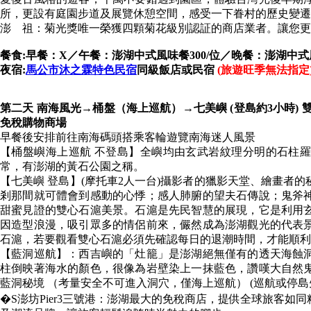
所，更設有庭園步道及展覽休憩空間，感受一下眷村的歷史變遷
澎 祖：菊光獎唯一榮獲四顆菊花級別認証的商店業者。讓您更
餐食:早餐：X／午餐：澎湖中式風味餐300/位／晚餐：澎湖中式風味
夜宿:
馬公市沐之霖特色民宿
同級飯店或民宿
(旅遊旺季無法指定
第二天
南海風光→桶盤（海上巡航）→七美嶼 (登島約3小時) 
免稅購物商場
早餐後安排前往南海碼頭搭乘客輪遊覽南海迷人風景
【桶盤嶼海上巡航 不登島】全嶼均由玄武岩紋理分明的石柱
常，有澎湖的黃石公園之稱。
【七美嶼 登島】(摩托車2人一台)攝影者的獵影天堂、繪畫者
剎那間就可體會到感動的心悸；感人肺腑的望夫石傳說；鬼斧
甜蜜見證的雙心石滬美景。石滬是先民智慧的展現，它是利用
因造型浪漫，吸引眾多的情侶前來，儼然成為澎湖觀光的代表
石滬，若要觀看雙心石滬必須先確認每日的退潮時間，才能順利
【藍洞巡航】：西吉嶼的「灶籠」是澎湖絕無僅有的透天海蝕
柱倒映著海水的顏色，很像為岩壁染上一抹藍色，讚嘆大自然
藍洞秘境 （考量安全不可進入洞穴，僅海上巡航） (巡航或停島
�S澎坊Pier3三號港：澎湖最大的免稅商店，提供全球旅客