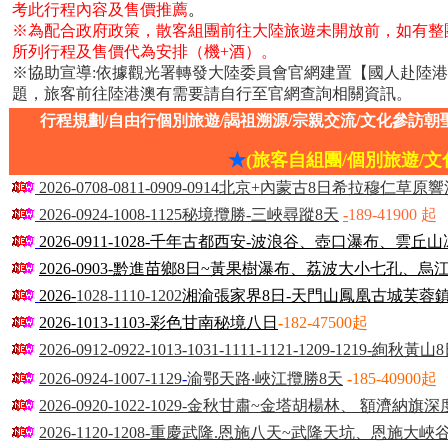
考此行程內容及售價推薦
。
※為配合政府政策，散客組團前往大陸旅遊未開放前，如有整
所列行程及售價代為安排（機+酒）。
※協助宣導:依據觀光署轉發大陸委員會官網建置【國人赴陸
題，旅客前往陸港澳有需要請自行至官網查詢相關資訊。
行程規劃/自由行個別旅遊/謁祖溯源/宗親交流/文化參訪朝
★
(旅客自組團/個別旅遊/文
2026-0708-0811-0909-0914北京+內蒙古8日希拉穆
2026-0924-1008-1125秘境攬勝-三峽尋蹤8天
-
189-
41900
起
2026-0911-1028-千年古都西安-波浪谷、壺口瀑布、雲丘
2026-0903-黔進苗鄉8日~黃果樹瀑布、荔波大小七孔、
2026-
1028-1110-1202
湘渝張家界8日-天門山鳳凰古城芙蓉
2026-1013-1103-彩色甘南秘境八日
-
182-47500起
2026-0912-0922-1013-1031-1111-1121-1209-121
2026-0924-1007-1129
-
渝鄂天路‧峽江攬勝8天
-
185-40900起
2026-0920-1022-1029-金秋甘肅~金塔胡楊林、 額濟納旗深
2026-1120-1208-重慶武隆.恩施八天~武隆天坑、恩施大峽