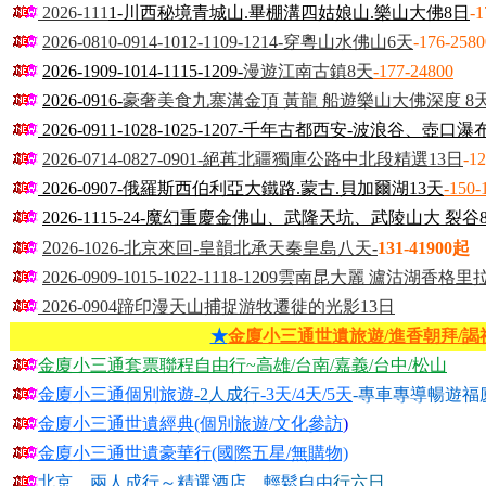
2026-111
1-
川西秘境青城山.畢棚溝四姑娘山.樂山大佛8日
-
2026-0810-0914-1012-1109-1214-
穿粵山水佛山6
天
-176-258
2026-1909-1014-1115-1209-
漫遊江南古鎮
8天
-177-24800
2
026-0916-
豪奢美食九寨溝金頂 黃龍 船遊樂山大佛深度 8
2
026-0911-1028-1025-1207-
千年古都西安-波浪谷、壺口瀑
2026-0714-0827-0901-
絕苒北疆獨庫公路中北段精選13日
-1
2026-0907-
俄羅斯西伯利亞大鐵路.蒙古.貝加爾湖13天
-150
2026-1115-24-
魔幻重慶金佛山、武隆天坑、武陵山大 裂谷
2
026-1026-北京來回-皇韻北承天秦皇島八天
-
131-41900起
2
026-0909-1015-1022-1118-1209雲南昆大麗 瀘沽湖香格里
2026-0904
蹄印漫天山捕捉游牧遷徙的光影
13
日
★
金廈小三通世遺旅遊/進香朝拜/
金廈小三通套票聯程自由行~高雄/台南/嘉義/台中/松山
金廈小三通個別旅遊
-2人成行
-3天/4天/5天
-專車專導暢遊福
金廈小三通世遺經典(個別旅遊/文化參訪
)
金廈小三通世遺豪華行(國際五星/無購物)
北京、兩人成行～精選酒店、輕鬆自由
行六
日