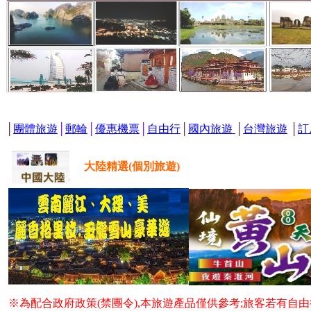
│
團體旅遊
│
郵輪
│
優惠機票
│
自由行
│
國內旅遊
│
台灣旅遊
│
訂
大陸精選(個別旅遊)
※為配合政府政策(禁團令),本旅遊產品僅供參考;旅客若有自