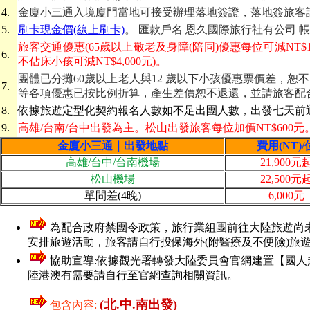
4.
金廈小三通入境廈門當地可接受辦理落地簽證，落地簽旅客
5.
刷卡現金價(線上刷卡)
。 匯款戶名 恩久國際旅行社有公司 帳號 06
旅客交通優惠(65歲以上敬老及身障(陪同)優惠每位可減NT$1,5
6.
不佔床小孩可減NT$4,000元)。
團體已分攤60歲以上老人與12 歲以下小孩優惠票價差，
7.
等各項優惠已按比例折算，產生差價恕不退還，並請旅客配
8.
依據旅遊定型化契約報名人數如不足出團人數
，
出發七天前
9.
高雄/台南/台中出發為主。松山出發旅客每位加價NT$600元
金廈小三通｜出發地點
費用(NT)/
高雄/台中/台南機場
21,900元
松山機場
22,500元
單間差(4晚)
6,000元
為配合政府禁團令政策，旅行業組團前往大陸旅遊尚未
安排旅遊活動，
旅客請自行投保海外(附醫療及不便險)旅
協助宣導:依據觀光署轉發大陸委員會官網建置【國
陸港澳有需要請自行至官網查詢相關資訊。
(北.中.南出發)
包含內容: