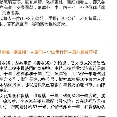
是琉璃蓋頂、龍脊鳳簷、雕樑畫棟，而細細看去，卻又各
在海灘上築堤圍墾，形成外、中、內三池，外池俗稱「龍
。景色優美。
每人一件(10公斤)為限，手提行李7公斤，若有超重時，
為限，若有超重時，客輪將會拒絕搭乘。
和貴樓、懷遠樓〉→廈門→中山步行街→第八農貿市場
雲水謠，因為電影《雲水謠》的拍攝，它才被大家廣泛熟
南靖土樓中最熱門的落腳地。南靖土樓群雲水謠古鎮是個
、千年古榕樹群和千年古道。溪岸邊，由13棵千年老榕組
平方公尺，樹丫長達30多公尺，樹幹底端要10多個大人才
木結構房屋，那就是長教已有數百年曆史的老街市。由陳
拍攝。
文化遺產和貴樓、懷遠樓、千年古榕樹群和千年古道。溪
陳錕、徐若瑄、李冰冰主要的電影《雲水謠》曾在這裡取景拍
村，跟南靖縣城 53 千米。於清代雍正十年。和貴樓顧名