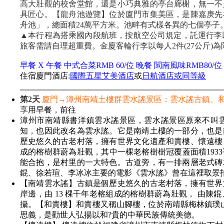
高大壯觀的校舍堂館，還是小巧典雅的亭台廊榭，無一不
具匠心。【龍舟池遊覽】位於廈門市集美區，是陳嘉庚先
舟池」，總面積24萬平方米。池畔有式樣各異的七個亭子
▲本行程為搭乘國內段航班，按航空公司規定，託運行李以
旅客需請自理超重費。金廈客輪行李以每人2件(27公斤)
早餐 X 午餐 中式合菜RMB 60/位 晚餐 閩南風味RMB80/位
住宿廈門酒店:
國際五星艾美酒店
或
日航酒店或同等級
第2天
廈門→漳州南靖土樓群雲水謠景區：雲水謠古鎮、
享
用早餐，前往
漳州市南靖縣書洋鎮雲水謠景區，雲水謠景區原來不叫
知，也因此改名為雲水謠。它是南靖土樓的一部分，也是
歷史悠久的古老村落，擁有世界文化遺產和貴樓、懷遠樓
成的榕樹群蔚為壯觀，其中一棵老榕樹樹冠覆蓋面積1933
能合抱，是村里的一大特色。古道旁，有一排兩層老式磚
錕、徐若瑄、李冰冰主要的電影《雲水謠》曾在這裡取景
【南靖雲水謠】古鎮是個歷史悠久的古老村落，擁有世界
岸邊，由 13 棵千年老榕組成的榕樹群蔚為壯觀， 由
攝。【和貴樓】和貴樓又稱山腳樓，位於南靖縣梅林鎮璞山
思義，是勸世人弘揚以和?貴的中華民族傳統美德。