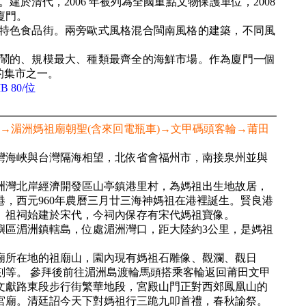
於清代，2006 年被列為全國重點文物保護單位，2008
廈門。
特色食品街。兩旁歐式風格混合閩南風格的建築，不同風
鬧的、規模最大、種類最齊全的海鮮市場。作為廈門一個
的集市之一。
 80/位
→湄洲媽祖廟朝聖(含來回電瓶車)→文甲碼頭客輪→莆田
灣海峽與台灣隔海相望，北依省會福州市，南接泉州並與
洲灣北岸經濟開發區山亭鎮港里村，為媽祖出生地故居，
，西元960年農曆三月廿三海神媽祖在港裡誕生。賢良港
。祖祠始建於宋代，今祠內保存有宋代媽祖寶像。
嶼區湄洲鎮轄島，位處湄洲灣口，距大陸約3公里，是媽祖
廟所在地的祖廟山，園內現有媽祖石雕像、觀瀾、觀日
刻等。 參拜後前往湄洲島渡輪馬頭搭乘客輪返回莆田文甲
文獻路東段步行街繁華地段，宮殿山門正對西郊鳳凰山的
宮廟。清廷詔今天下對媽祖行三跪九叩首禮，春秋諭祭。