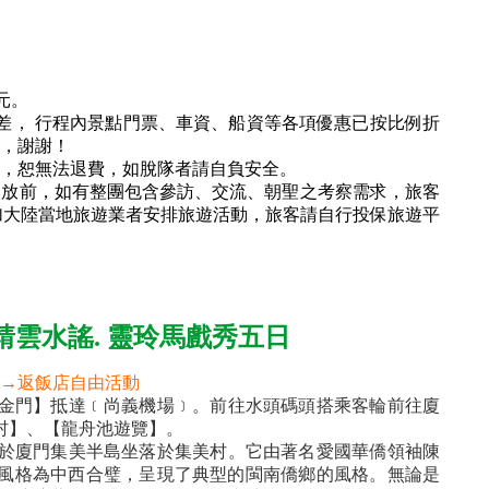
元。
票價差， 行程內景點門票、車資、船資等各項優惠已按比例折
，謝謝！
，恕無法退費，如脫隊者請自負安全。
開放前，如有整團包含參訪、交流、朝聖之考察需求，旅客
參加大陸當地旅遊業者安排旅遊活動，旅客請自行投保旅遊平
靖雲水謠. 靈玲馬戲秀五日
→返飯店自由活動
金門】抵達﹝尚義機場﹞。前往水頭碼頭搭乘客輪前往廈
村】、【龍舟池遊覽】。
於廈門集美半島坐落於集美村。它由著名愛國華僑領袖陳
築風格為中西合璧，呈現了典型的閩南僑鄉的風格。無論是