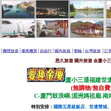
│
團體旅遊
│
優惠機票
│
自由行
│
國內旅遊
│
郵輪
│
台灣旅遊
│
訂
恩久旅遊 國外旅遊 金廈小
廈小三通福建世遺
(無購物/無自費
C-廈門鼓浪嶼.湄洲媽祖廟.南
特別安排：
國際五星級飯店、世遺雙城、