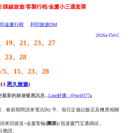
聖/踩線旅遊/客製行程/金廈小三通套票
印金廈行程
列印旅遊DM
2026a-f5d-C
6、19、21、23、27
、23、28
0/5、15、23、28
013
恩久旅遊
)
最新的旅遊優惠訊息...
Line好康 : @twi0577a
假期、春節期間請來電洽詢) 平、假日定義以飯店及機票相關
碼頭來回接送+金廈客輪
(團票)
) 抵達廈門五通碼頭 。
台胞證。