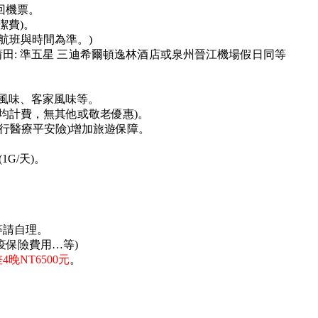
來回機票。
潔費)。
航班與時間為準。)
莆田: 準五星 三迪希爾頓逸林酒店或泉州晉江機場假日同等
風味、客家風味等。
平均計費，無其他或敬老優惠)。
外旅行醫療平安險)增加旅遊保障。
G/天)。
等請自理。
疫保險費用…等)
晚NT6500元
。
。