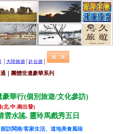
房
│
大陸旅遊
│
赴台遊
│
三通｜團體世遺豪華系列
豪華行(個別旅遊/文化參訪)
)
(北.中.南出發)
靖雲水謠. 靈玲馬戲秀五日
探訪閩南/客家生活、道地美食風味