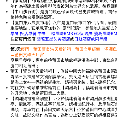
【懷遠樓】 懷遠樓位於福建省漳州市南靖縣梅林鎮坎下村。建
年作為福建土樓的典型代表被列為世界文化遺產。後返回
【中山步行街】是廈門現已保留現代歷史舊城街道，閩台
格特色融合規劃很漂亮。
【廈門第八農貿市場】八市是廈門最市井的生活圈，最熱
重要地點，它承載著無數的“廈門記憶”，是當地人最愛去
早餐 飯店早餐 午餐 土樓風味RMB 60/位 晚餐 鷺島風味RMB
住宿廈門酒店:
國際五星艾美酒店
或
日航酒店或同等級
第3天
廈門→莆田賢良港天后祖祠→莆田文甲碼頭→湄洲島
→莆田文峰天后宮
享用早餐後，專車前往莆田市地處福建沿海中部，東臨台
廈門相近莆田；
莆田【賢良港天后祖祠】，位於中國大陸福建省莆田市湄
為第三批福建省文物保護單位。賢良港天后祖祠古稱黃螺港
是海上女神—媽祖的誕生地。媽祖羽化後，鄉人建祠紀念
前往文甲碼頭搭乘客輪前往【湄洲島】，福建省莆田市秀
的升天地，也是莆田第二大島。
【湄洲媽祖祖廟朝聖】，位於福建省莆田市湄洲鎮湄洲祖
亭、龍鳳亭、媽祖故事群雕像、媽祖世紀碑林、及摩崖石
碼頭，專車前往【莆田文峰天后宮】位於莆田市中心城區
文峰，故以文峰作為宮名，為歷史上朝廷認可的媽祖官祭