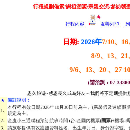
行程規劃備索/謁祖溯源/宗親交流/參訪朝
行程內容
友善列印
列
日期:
2026年
7/10、1
8/9
、
13
、21
9/6、13、20
、
27
1
(請洽詢 : 07-3338
恩久旅遊~感恩長久成為好友～我們將不定期提供您
備
註說明：
★
本行程有效日期2026年10月30日前為主。(寒暑假及連續
1.
規定為主。
2.
金廈小三通聯程預訂航班時間 (台-金國內機票
(團票)
+機場-
3.
請旅客提供有效護照資料姓名、出生年月日、身分證字號、