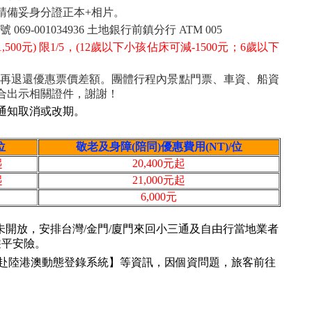
請備妥身分證正本+相片。
9-001034936 土地銀行前鎮分行 ATM 005
00元) 限1/5，(12歲以下小孩佔床可減-1500元；6歲以下
恕不再退還優惠票價差額。團體行程內景點門票、車資、船資
合出示相關證件，謝謝！
通知取消或改期。
。
位
敬老及身障(陪同)優惠費用(NT)/位
起
20,400元起
起
21,000元起
6,000元
開放，安排台灣/金門/廈門來回小三通及自由行當地業者
遊平安險。
人赴陸港澳動態登錄系統】等資訊，因個資問題，旅客前往