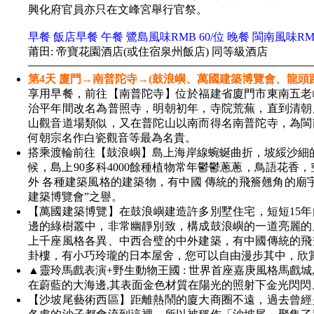
興化府官員亦只在文峰宮舉行官祭。
早餐 飯店早餐 午餐 鷺島風味RMB 60/位 晚餐 閩南風味RMB
莆田: 帝寶花園酒店(或住宿泉州飯店) 同等級酒店
第4天 廈門→南普陀寺→(鼓浪嶼、萬國建築博覽會、龍頭
享用早餐，前往【南普陀寺】位於福建省廈門市東南五老
治平年間改名為普照寺，明朝初年，寺院荒蕪，直到清朝
山觀音道場類似，又在普陀山以南而得名南普陀寺，為閩
何朝宗名作白瓷觀音等最為名貴。
搭乘渡輪前往【鼓浪嶼】島上海岸線蜿蜒曲折，坡綏沙細的
候，島上90多科4000餘種植物常年鬱鬱蔥蔥，鳥語花香
外 各種建築風格的建築物，有中國 傳統的飛簷翹角的廟
建築博覽會”之譽。
【萬國建築博覽】在鼓浪嶼建造許多別墅住宅，短短15年
邊的綠樹叢中，非常幽靜別致，構成鼓浪嶼的一道亮麗的
上千座風格各異、中西合璧的中外建築，有中國傳統的飛
卦樓，有小巧玲瓏的日本屋舍，您可以自由漫步其中，欣
▲靈玲馬戲表演+野生動物王國 : 世界首座嘉庚風格馬戲城
在蔚藍的大海邊,其表面金色材質在陽光的照射下金光閃閃
【沙坡尾藝術西區】距離熱鬧的廈大商圈不遠，過去曾經