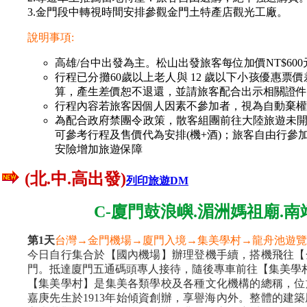
3.金門段中轉視時間安排參觀金門土特產店觀光工廠。
說明事項:
高雄/台中出發為主。松山出發旅客每位加價NT$600
行程已分攤60歲以上老人與 12 歲以下小孩優惠
算，產生差價恕不退還，並請旅客配合出示相關證件
行程內容若旅客因個人因素不參加者，視為自動棄權
為配合政府禁團令政策，散客組團前往大陸旅遊未
可參考行程及售價代為安排(機+酒)；旅客自由行
安險增加旅遊保障
(北.中.高出發)
列印旅遊DM
C-廈門鼓浪嶼.湄洲媽祖廟.南
第1天
台灣→金門機場→廈門入境→
集美學村→龍舟池遊覽
今日自行集合於【國內機場】辦理登機手續，搭機飛往【
門。抵達廈門五通碼頭專人接待，隨後專車前往【集美學
【集美學村】是集美各類學校及各種文化機構的總稱，位
嘉庚先生於1913年始傾資創辦，享譽海內外。整體的建