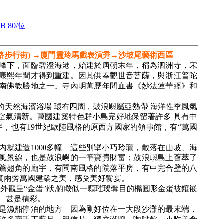
 80/位
路步行街) →廈門靈玲馬戲表演秀→沙坡尾藝術西區
峰下，面臨碧澄海港，始建於唐朝末年，稱為泗洲寺，宋
康熙年間才得到重建。因其供奉觀世音菩薩，與浙江普陀
南佛教勝地之一。寺內明萬歷年間血書《妙法蓮華經》和
天然海濱浴場 環布四周，鼓浪嶼屬亞熱帶 海洋性季風氣
，空氣清新。萬國建築特色群小島完好地保留著許多 具有中
宇，也有19世紀歐陸風格的原西方國家的領事館，有“萬國
內就建造1000多幢，這些別墅小巧玲瓏，散落在山坡、海
風景線，也是鼓浪嶼的一筆寶貴財富；鼓浪嶼島上薈萃了
簷翹角的廟宇，有閩南風格的院落平房，有中完合壁的八
賞兩旁萬國建築之美，感受美好饗宴。
,外觀呈“金蛋”狀,俯瞰似一顆璀璨奪目的橢圓形金蛋被鑲嵌
、甚是精彩。
是漁船停泊的地方，因為剛好位在一大段沙灘的最末端，