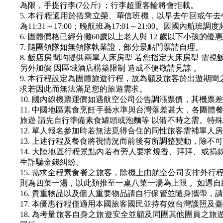
為限，手提行李(7公斤) ；行李超重客輪將會拒載。
5. 本行程適用於搭乘立榮、華信班機，以早去午回或午去午回
為11:31～17:00；晚航班為17:01～21:00。因國
6. 團體價格已經分攤60歲以上老人與 12 歲以下小孩
7. 隨團領隊如無領隊執業證，部分景點門票請自理。
8. 飯店房間均提供兩單人床房型 若您指定大床房型 需
另外加價 因區域酒店構築限制 造成不便敬請見諒 。
9. 本行程設定為團體旅遊行程，故為顧及旅客於出遊期
求若因此而無法滿足您的旅遊需求。
10. 國內線機票運價如遇航空公司公告調漲票價，其機
11. 中國地區素食烹飪手藝水準與台灣落差甚大，各團體餐
旅遊 請先自行準備素食罐頭或泡麵等 以備不時之需。特
12. 單人報名參加時若無法覓得合住的同性旅客需補單人
13. 上述行程及餐食將視情況而前後有所調整變動，除不
14. 大陸地區行程景點內若有旁人要求燒香、拜拜、或
生詐騙金錢糾紛。
15. 需求全程素食餐之旅客，除機上由航空公司安排外行
則為四菜一湯，以此類推至一桌八菜一湯為上限 。如遇
16. 貴重物品以及個人重要物品請自行保管並隨身攜帶，
17. 本優惠行程僅適用本國旅客國民並持有效台灣護照
18. 為考量旅客自身之旅遊安全並顧及同團其他團員之旅