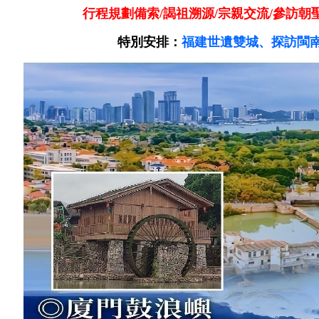
行程規劃備索/謁祖溯源/宗親交流/參訪朝
特別安排：
福建世遺雙城、探訪閩南