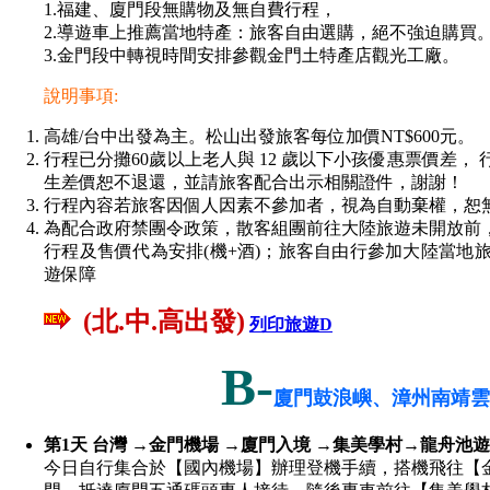
1.福建、廈門段無購物及無自費行程，
2.導遊車上推薦當地特產：旅客自由選購，絕不強迫購買
3.金門段中轉視時間安排參觀金門土特產店觀光工廠。
說明事項:
高雄/台中出發為主。松山出發旅客每位加價NT$600元。
行程已分攤60歲以上老人與 12 歲以下小孩優惠票價差
生差價恕不退還，並請旅客配合出示相關證件，謝謝！
行程內容若旅客因個人因素不參加者，視為自動棄權，恕
為配合政府禁團令政策，散客組團前往大陸旅遊未開放前
行程及售價代為安排(機+酒)；旅客自由行參加大陸當地
遊保障
(北.中.高出發)
列印旅遊D
B-
廈門鼓浪嶼、漳州南靖雲
第1天 台灣 →金門機場 →廈門入境 →集美學村→龍舟池
今日自行集合於【國內機場】辦理登機手續，搭機飛往【