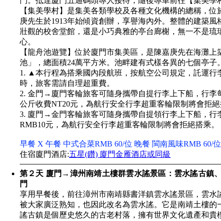
門。抵達廈門五通碼頭專人接待，隨後專車前往【集美學
【集美學村】是集美各類學校及各種文化機構的總稱，位
庚先生於1913年始傾資創辦，享譽海內外。整體的建築
壯觀的校舍堂館，還是小巧典雅的亭台廊榭，無一不是琉
心。
【龍舟池遊覽】位於廈門市集美區，是陳嘉庚先在海灘上
池」，總面積24萬平方米。池畔建有式樣各異的七個亭子
1. ▲本行程為搭乘國內段航班，按航空公司規定，託運行李
時，旅客需請自理超重費。
2. 金門→廈門客輪旅客可隨身攜帶自提行李上下船，行李
公斤收費NT20元，為航行安全行李超重客輪限制將會拒
3. 廈門→金門客輪旅客可隨身攜帶自提領行李上下船，行李
RMB10元，為航行安全行李超重客輪限制將會拒絕搭乘。
早餐 X 午餐 中式合菜RMB 60/位 晚餐 閩南風味RMB 60/位
住宿廈門酒店:
五星(鑽) 廈門金雁酒店或同級
第２天 廈門→漳州南靖土樓群雲水謠景區：雲水謠古鎮
門
享用早餐後，前往漳州市南靖縣書洋鎮雲水謠景區，雲水
被大家廣泛熟知，也因此改名為雲水謠。它是南靖土樓的
謠古鎮是個歷史悠久的古老村落，擁有世界文化遺產和貴樓