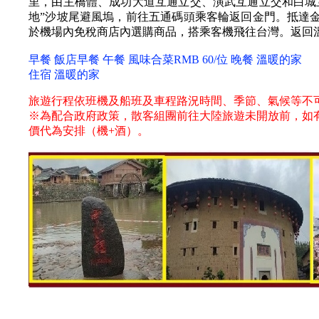
里，由主橋體、成功大道互通立交、演武互通立交和白城
地”沙坡尾避風塢，前往五通碼頭乘客輪返回金門。抵達
於機場內免稅商店內選購商品，搭乘客機飛往台灣。返回
早餐 飯店早餐 午餐 風味合菜RMB 60/位 晚餐 溫暖的家
住宿 溫暖的家
旅遊行程依班機及船班及車程路況時間、季節、氣候等不
※為配合政府政策，散客組團前往大陸旅遊未開放前，如
價代為安排（機+酒）。