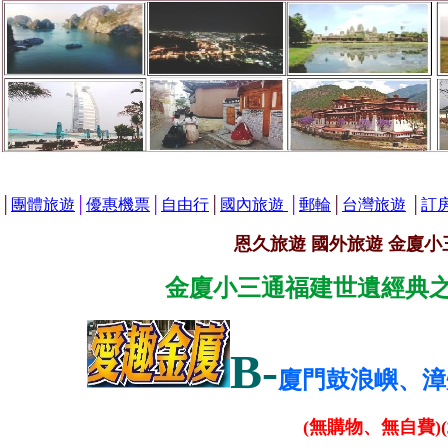
│
團體旅遊
│
優惠機票
│
自由行
│
國內旅遊
│
郵輪
│
台灣旅遊
│
訂
恩久旅遊 國外旅遊 金廈
金廈小三通福建世遺經典之
B-
廈門鼓浪嶼、漳
(無購物、無自費)