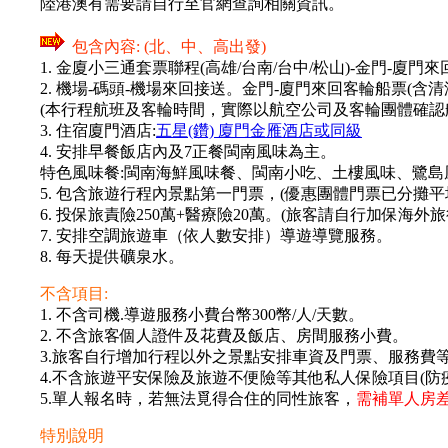
陸港澳有需要請自行至官網查詢相關資訊。
包含內容: (北、中、高出發)
1. 金廈小三通套票聯程(高雄/台南/台中/松山)-金門-廈門
2. 機場-碼頭-機場來回接送。金門-廈門來回客輪船票(含清
(本行程航班及客輪時間，實際以航空公司及客輪團體確認
3. 住宿廈門酒店:
五星(鑽) 廈門金雁酒店或同級
4. 安排早餐飯店內及7正餐閩南風味為主。
特色風味餐:閩南海鮮風味餐、閩南小吃、土樓風味、鷺島
5. 包含旅遊行程內景點第一門票，(優惠團體門票已分攤
6. 投保旅責險250萬+醫療險20萬。(旅客請自行加保海
7. 安排空調旅遊車（依人數安排）導遊導覽服務。
8. 每天提供礦泉水。
不含項目:
1. 不含司機.導遊服務小費台幣300幣/人/天數。
2. 不含旅客個人證件及花費及飯店、房間服務小費。
3.旅客自行增加行程以外之景點安排車資及門票、服務費
4.不含旅遊平安保險及旅遊不便險等其他私人保險項目(防
5.單人報名時，若無法覓得合住的同性旅客，
需補單人房差2
特別說明