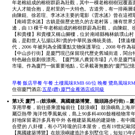
年老榕組成的榕樹群蔚為壯觀，其中一棵老榕樹樹冠覆蓋面積
大人才能合抱，是村里的一大特色。古道旁，有一排兩層
由陳錕、徐若瑄、李冰冰主要的電影《雲水謠》曾在這裡
【南靖雲水謠】古鎮是個歷史悠久的古老村落，擁有世界
邊，由 13 棵千年老榕組成的榕樹群蔚為壯觀， 由陳錕
【和貴樓】和貴樓又稱山腳樓，位於南靖縣梅林鎮璞山村，
義，是勸世人弘揚以和?貴的中華民族傳統美德。【懷遠樓
代，2006 年被列為全國重點文物保護單位，2008 年
【中山步行街】是廈門現已保留現代歷史舊城街道，閩台
特色融合規劃很漂亮。【廈門第八農貿市場】八市是廈門
市場。作為廈門一個重要地點，它承載著無數的“廈門記憶
早餐 飯店早餐 午餐 土樓風味RMB 60/位 晚餐 鷺島風味RMB
住宿廈門酒店:
五星(鑽) 廈門金雁酒店或同級
第3天 廈門→(鼓浪嶼、萬國建築博覽、龍頭路步行街)→
享用早餐，前往搭乘渡輪前往【鼓浪嶼】 鼓浪嶼島上海岸
屬亞熱帶 海洋性季風氣候，島上90多科4000餘種植物
好地保留著許多具有中外 各種建築風格的建築物，有中國
合壁的 八卦樓，有小巧玲瓏的日本屋舍，也有19世紀歐
【萬國建築博覽】在鼓浪嶼建造許多別墅住宅，短短15年內