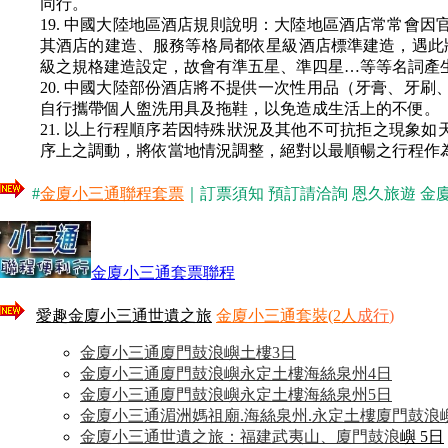
同行。
19. 中國大陸地區酒店規則說明：大陸地區酒店常常會
其酒店的建造、服務等格局都依星級酒店標準建造，遇此狀
級之規格建造設定，故會有準五星、準四星…等等名詞產
20. 中國大陸部份酒店將不提供一次性用品（牙膏、牙
自行攜帶個人盥洗用具及拖鞋，以免造成生活上的不便。
21. 以上行程順序若因特殊狀況及其他不可抗拒之現象如
序上之調動，將依當地情況調整，絕對以最順暢之行程作
#
金廈小三通聯程套票
｜訂票須知 預訂請洽詢 恩久旅遊 金廈小三通專
金廈小三通套票聯程
愛趣金廈小三通世遺之旅
金廈小三通套裝(2人
成行
)
金廈小三通廈門鼓浪嶼土樓3日
金廈小三通廈門鼓浪嶼永定土樓海絲泉州4日
金廈小三通廈門鼓浪嶼永定土樓海絲泉州5日
金廈小三通湄洲媽祖廟.海絲泉州.永定土樓廈門鼓浪
金廈小三通世遺之旅：福建武夷山、廈門鼓浪
嶼 5
日