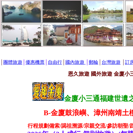
│
團體旅遊
│
優惠機票
│
自由行
│
國內旅遊
│
郵輪
│
台灣旅遊
│
訂
恩久旅遊 國外旅遊 金廈小
金廈小三通福建世遺之旅
B-金廈鼓浪嶼、漳州南靖土
行程規劃備索/謁祖溯源/宗親交流/參訪朝聖/