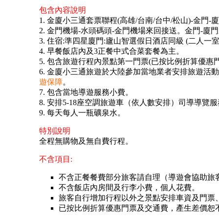
包含內容說明
1. 金廈小三通套票聯程(高雄/台南/台中/松山)-金門
2. 金門機場-水頭碼頭-金門機場來回接送。金門-廈
3. 住宿:準四星廈門:廬山智選假日酒店同級 (二人一
4. 早餐飯店內及3正餐中式合菜套餐為主。
5. 包含旅遊行程內景點第一門票(已按比例折算優惠門
6. 金廈小三通旅遊於大陸參加當地業者安排旅遊活
遊保障
。
7. 包含當地導遊服務小費。
8. 安排5-18座空調旅遊車（依人數安排）司導導覽
9. 每天每人一瓶礦泉水。
特別說明
全程無購物及無自費行程。
不含項目:
不含正餐餐費部分旅客請自理（導遊會協助旅
不含飯店內房間及行李小費，個人花費。
旅客自行增加行程以外之景點安排車資及門票
已按比例折算優惠門票及交通費，產生差價恕