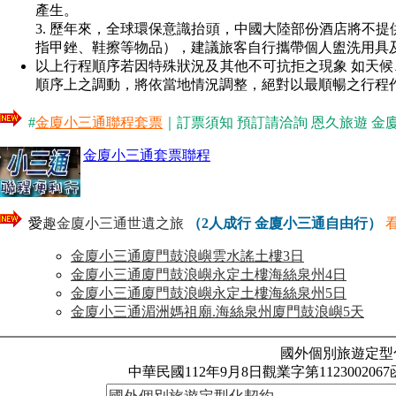
產生。
3. 歷年來，全球環保意識抬頭，中國大陸部份酒店將不
指甲銼、鞋擦等物品），建議旅客自行攜帶個人盥洗用具
以上行程順序若因特殊狀況及其他不可抗拒之現象 如天候、
順序上之調動，將依當地情況調整，絕對以最順暢之行程
#
金廈小三通聯程套票
｜訂票須知 預訂請洽詢 恩久旅遊 金廈小三通專
金廈小三通套票聯程
愛
趣金廈小三通世遺之旅
（2人成行 金廈小三通自由行
）
金廈小三通廈門鼓浪嶼雲水謠土樓3日
金廈小三通廈門鼓浪嶼永定土樓海絲泉州4日
金廈小三通廈門鼓浪嶼永定土樓海絲泉州5日
金廈小三通湄洲媽祖廟.海絲泉州廈門鼓浪嶼5天
國外個別旅遊定型
中華民國112年9月8日觀業字第112300206