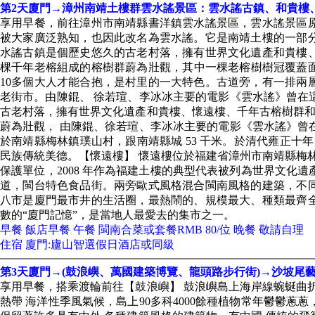
第2天廈門→漳州南靖土樓群雲水謠景區：雲水謠古鎮、和貴樓
享用早餐，前往漳州市南靖縣書洋鎮雲水謠景區，雲水謠景區
被大家廣泛熟知，也因此改名為雲水謠。它是南靖土樓的一部
水謠古鎮是個歷史悠久的古老村落，擁有世界文化遺產和貴樓、
棵千年老榕組成的榕樹群蔚為壯觀，其中一棵老榕樹樹冠覆蓋面積
10多個大人才能合抱，是村里的一大特色。古道旁，有一排兩
老街市。由陳錕、 徐若瑄、李冰冰主要的電影《雲水謠》曾在
古老村落，擁有世界文化遺產和貴樓、懷遠樓、千年古榕樹群和千
蔚為壯觀， 由陳錕、徐若瑄、李冰冰主要的電影《雲水謠》曾
於南靖縣梅林鎮璞山村，跟南靖縣城 53 千米。於清代雍正十
民族傳統美德。【懷遠樓】 懷遠樓位於福建省漳州市南靖縣梅林
保護單位，2008 年作為福建土樓的典型代表被列為世界文化
道，閩台特色食品街。兩旁歐式風格混合閩南風格的建築，不
八市是廈門最市井的生活圈，最熱鬧的、規模最大、種類最齊
數的“廈門記憶”，是當地人最愛去的集市之一。
早餐 飯店早餐 午餐 閩南合菜或套餐RMB 80/位 晚餐 敬請自理
住宿 廈門:廬山智選假日酒店或同級
第3天廈門→(鼓浪嶼、萬國建築博覽、龍頭路步行街)→沙坡尾
享用早餐，搭乘渡輪前往【鼓浪嶼】 鼓浪嶼島上海岸線蜿蜒曲
熱帶 海洋性季風氣候，島上90多科4000餘種植物常年鬱鬱