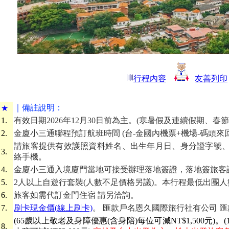
行程內容
友善列印
｜備
註說明：
★
1.
有效日期2026年12月30日前為主。(寒暑假及連續假期、
2.
金廈小三通聯程預訂航班時間 (台-金國內機票+機場-碼頭來
請旅客提供有效護照資料姓名、出生年月日、身分證字號、
3.
絡手機。
4.
金廈小三通入境廈門當地可接受辦理落地簽證，落地簽旅客
5.
2人以上自遊行套裝(人數不足價格另議)。本行程最低出團人
6.
旅客如需代訂金門住宿 請另洽詢。
7.
刷卡現金價(線上刷卡)
。 匯款戶名恩久國際旅行社有公司 匯款帳號 
(65歲以上敬老及身障優惠
(含身陪)
每位可減NT$1,500元)
8.