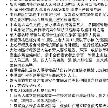
飯店房間均提供兩單人床房型 若您指定大床房型 需視飯
床 須另外加價 因區域酒店構築限制 造成不便敬請見諒 。
本行程設定為自由行旅遊行程，故為顧及旅客於出遊期間
隊之要求若因此而無法滿足您的旅遊需求。
中國地區素食烹飪手藝水準與台灣落差甚大，各團體餐廳皆以
中國旅遊 請先自行準備素食罐頭或泡麵等 以備不時之需
單人報名時 若無法覓得合住的同性旅客 需補單人房差。
團體價格已經分攤 60 歲以上老人與 12 歲以下小孩 的
上述行程及餐食將視情況而前後有所變動，但行程景點絕不
大陸地區行程景點內若有旁人要求燒香、拜拜、或捐款等
產生詐騙金錢糾紛。需求全程素食餐之貴賓，除機上由航
三人為三菜一湯、四人則為四菜一湯 以此類推至一桌八菜
菜色內容為準。
貴重物品以及個人重要物品請自行保管並隨身攜帶，請勿
本優惠行程不適用當地台商或大陸人士。
為考量旅客自身之旅遊安全並顧及同團其他團員之旅遊權
行，方始接受報名。
中國大陸地區酒店規則說明：
1. 新酒店成立需經試營業一年後才能進行星級評等，但
五星、準四星…等等名詞產生。
2. 有些酒店未參與星級評等，但酒店在建立時會依各星