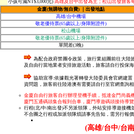
小孩可減NT$3,000元)
高雄及台中出發為主；松山出發旅客每位
金廈
(無購物/無自費)
｜出發地點
高雄/台中機場
敬老優待票(65歲以上/身障附證件)
松山機場
敬老優待票(65歲以上/身障附證件)
單間差(3晚)
為配合政府禁團令政策，旅行業組團前往大陸旅
及自由行當地業者安排旅遊活動，旅客請自行投保海
協助宣導:依據觀光署轉發大陸委員會官網建
資問題，旅客前往陸港澳有需要請自行至官網查詢相
金廈自由行旅客自行辦理登機手續，抵達金門尚義
廈門五通碼頭集合報到合車，廈門導遊碼頭接待導覽
行程(北/中/南出發)不另派領隊，外站安排導遊接
不合團之行程或加派領隊煩請事先告知，需另行報價
(高雄/台中/台南