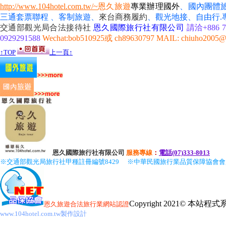
http://www.104hotel.com.tw/~
恩久旅遊
專業辦理國外
、國內團體
三通套票聯程 、客制旅遊、
來台商務履約
、
觀光地接、自由行
交通部觀光局合法接待社
恩久國際旅行社有限公司
請洽+886 7-
0929291588
Wechat:bob510925或 ch89630797 MAIL: chiuho2005@
↑TOP
上一頁↑
恩久國際旅行社有限公司
服務
專線
：
電話(07)333-8013
※交通部觀光局旅行社甲種註冊編號8429
※中華民國旅行業品質保障協會
Copyright 2021© 本
恩久旅遊
合法旅行業網站認證
www.104hotel.com.tw製作設計