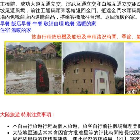
主橋體、成功大道互通立交、演武互通立交和白城互通立交組成
坡尾避風塢，前往五通碼頭乘客輪返回金門。抵達金門水頭碼
場內免稅商店內選購商品，搭乘客機飛往台灣。返回溫暖的家。
早餐 飯店早餐 午餐 敬請自理 晚餐 溫暖的家
住宿 溫暖的家
旅遊行程依班機及船班及車程路況時間、季節、
大陸旅遊 特別注意事項：
本自由行旅遊行程為個人旅遊。旅客自行前往機場辦理登
大陸地區酒店常常會因官方批准星等的評比時間較長或因
局都依星級酒店標準建造，遇此狀況酒店將用 【准】 字