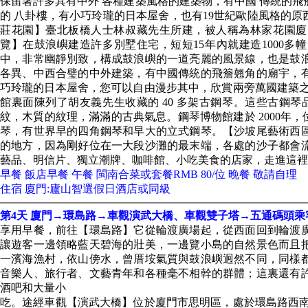
保留著許多具有中外 各種建築風格的建築物，有中國 傳統的
的 八卦樓，有小巧玲瓏的日本屋舍，也有19世紀歐陸風格的原
莊花園】臺北板橋人士林叔藏先生所建，被人稱為林家花園廈
覽】在鼓浪嶼建造許多別墅住宅，短短15年內就建造1000
中，非常幽靜別致，構成鼓浪嶼的一道亮麗的風景線，也是鼓
各異、中西合璧的中外建築，有中國傳統的飛簷翹角的廟宇，
巧玲瓏的日本屋舍，您可以自由漫步其中，欣賞兩旁萬國建築之
館裏面陳列了胡友義先生收藏的 40 多架古鋼琴。這些古鋼
紋，木質的紋理，滿滿的古典氣息。鋼琴博物館建於 2000年
琴，有世界早的四角鋼琴和早大的立式鋼琴。【沙坡尾藝術西
的地方，因為剛好位在一大段沙灘的最末端，各處的沙子都會
藝品、明信片、獨立潮牌、咖啡館、小吃美食的店家，走進這裡
早餐 飯店早餐 午餐 閩南合菜或套餐RMB 80/位 晚餐 敬請自理
住宿 廈門:廬山智選假日酒店或同級
第4天 廈門→環島路→車觀演武大橋、車觀雙子塔→五通碼頭
享用早餐，前往【環島路】它從輪渡廣場起，從西面回到輪渡
讓遊客一邊領略藍天碧海的壯美，一邊覽小島的自然景色而且
一濱海漁村，依山傍水，曾厝垵氣質與鼓浪嶼迥然不同，同樣
音樂人、旅行者、文藝青年和各種毫不相幹的群體；這裏還有
酒吧和大量小
吃。途經車觀【演武大橋】位於廈門市思明區，處於環島路西南