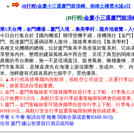
(B行程)
金廈小三通廈門鼓浪嶼、南靖土樓雲水謠4日
(B行程)
金廈小三通廈門鼓浪
第1天台灣→金門機場→廈門入境 →集美學村→龍舟池遊覽→入
今日自行集合於【國內機場】辦理登機手續，搭機飛往【金門
門。抵達廈門五通碼頭專人接待，隨後專車前往【集美學村】
各種文化機構的總稱，位於廈門集美半島坐落於集美村。它由著
享譽海內外。整體的建築風格為中西合璧，呈現了典型的閩南
典雅的亭台廊榭，無一不是琉璃蓋頂、龍脊鳳簷、雕樑畫棟，
門市集美區，是陳嘉庚先在海灘上築堤圍墾，形成外、中、內
米。池畔建有式樣各異的七個亭子。景色優美。
1. ▲本行程為搭乘國內段航班，按航空公司規定，託運行李以
時，旅客需請自理超重費。
2. 金門→廈門客輪旅客可隨身攜帶自提行李上下船，行李每人2
公斤收費NT20元，為航行安全行李超重客輪限制將會拒絕搭乘
3. 廈門→金門客輪旅客可隨身攜帶自提領行李上下船，行李每人
RMB10元，為航行安全行李超重客輪限制將會拒絕搭乘。
早餐 X 午餐 敬請自理 晚餐 閩南合菜或套餐RMB 80/位
住宿 廈門:廬山智選假日酒店或同級