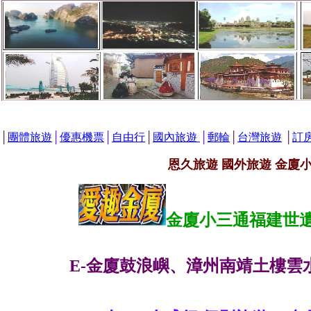
│
團體旅遊
│
優惠機票
│
自由行
│
國內旅遊
│
郵輪
│
台灣旅遊
│
訂
恩久旅遊 國外旅遊 金廈
金廈小三通福建世遺
E-金廈鼓浪嶼、漳州南靖土樓雲