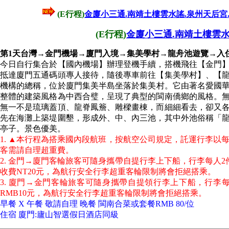
(E行程)
金廈小三通.南靖土樓雲水謠.泉州天后宮
(E行程)
金廈小三通.南靖土樓雲水
第1天台灣→金門機場→廈門入境→集美學村→龍舟池遊覽→入
今日自行集合於【國內機場】辦理登機手續，搭機飛往【金門
抵達廈門五通碼頭專人接待，隨後專車前往【集美學村】、【
機構的總稱，位於廈門集美半島坐落於集美村。它由著名愛國華
整體的建築風格為中西合璧，呈現了典型的閩南僑鄉的風格。
無一不是琉璃蓋頂、龍脊鳳簷、雕樑畫棟，而細細看去，卻又
先在海灘上築堤圍墾，形成外、中、內三池，其中外池俗稱「龍
亭子。景色優美。
1. ▲本行程為搭乘國內段航班，按航空公司規定，託運行李以每
客需請自理超重費。
2. 金門→廈門客輪旅客可隨身攜帶自提行李上下船，行李每人2
收費NT20元，為航行安全行李超重客輪限制將會拒絕搭乘。
3. 廈門→金門客輪旅客可隨身攜帶自提領行李上下船，行李每人
RMB10元，為航行安全行李超重客輪限制將會拒絕搭乘。
早餐 X 午餐 敬請自理 晚餐 閩南合菜或套餐RMB 80/位
住宿 廈門:廬山智選假日酒店同級