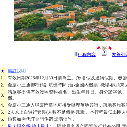
行程內容
友善列
備
註說明：
★
1.
有效日期2026年12月30日前為主。(寒暑假及連續假期、
2.
金廈小三通聯程預訂航班時間 (台-金國內機票+機場-碼頭來
請旅客提供有效護照資料姓名、出生年月日、身分證字號、
3.
機。
4.
金廈小三通入境廈門當地可接受辦理落地簽證，落地簽旅客
5.
2人以上自遊行套裝(人數不足價格另議)。本行程最低出團人
6.
旅客如需代訂金門住宿 請另洽詢。
7.
刷卡現金價(線上刷卡)
。 匯款戶名恩久國際旅行社有公司 匯款帳號 