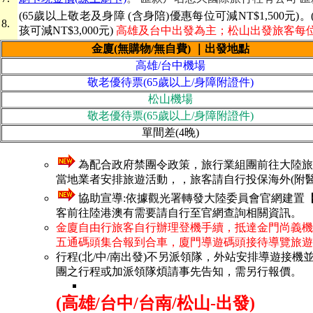
(65歲以上敬老及身障
(含身陪)
優惠每位可減NT$1,500元)
8.
孩可減NT$3,000元)
高雄及台中出發為主；松山出發旅客每位需
金廈
(無購物/無自費)
｜出發地點
高雄/台中機場
敬老優待票(65歲以上/身障附證件)
松山機場
敬老優待票(65歲以上/身障附證件)
單間差(4晚)
為配合政府禁團令政策，旅行業組團前往大陸旅
當地業者安排旅遊活動，
，
旅客請自行投保海外(附
協助宣導:依據觀光署轉發大陸委員會官網建置
客前往陸港澳有需要請自行至官網查詢相關資訊。
金廈自由行旅客自行辦理登機手續，抵達金門尚義機
五通碼頭集合報到合車，廈門導遊碼頭接待導覽旅遊
行程(北/中/南出發)不另派領隊，外站安排導遊接
團之行程或加派領隊煩請事先告知，需另行報價。
(高雄/台中/台南/松山-出發)