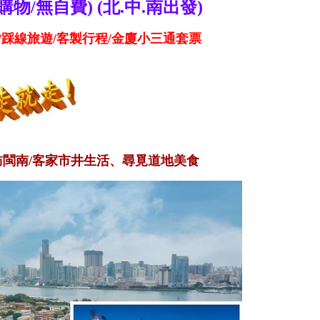
物/無自費) (北.中.南出發)
/踩線旅遊/客製行程/金廈小三通套票
閩南/客家市井生活、尋覓道地美食