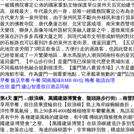
一被國務院審定公佈的國家重點文物保護單位泉州天后宮始建于宋
高、規模最大，年代最久的一座，並唯一經國務院審定公布為
古代東方第一泉州管轄，由于泉州民眾不斷向外移民和進行貿易
最大的佛教寺院，唐代桑蓮古樹、北宋甘露戒壇、南宋東西雙
天樂伎、獅身人面像等域外題材完美融入建築之中，盡致展現
坐落在許許多多高樓大廈之間，與現代城市文明形成鮮明的對
的石板路也可以看到許多的泉州古老街景。後返回廈門。【五店
此地官道旁開了5間店飲食店，方便行走的過路客，也因此聲名
已經發展成了一片繁榮地區，車水馬龍的人潮與閩南特有的皇
返回廈門。【中山步行街】是廈門現已保留現代歷史舊城街道
不同風格特色融合規劃很漂亮。【廈門第八農貿市場】八市是
的海鮮市場。作為廈門一個重要地點，它承載著無數的“廈門記
早餐 飯店早餐 午餐 閩南風味RMB 80/位 晚餐 敬請自理
住宿 廈門:廬山智選假日酒店同級
第4天 廈門→(鼓浪嶼、萬國建築博覽會、龍頭路步行街) →南
享用早餐，前往搭乘渡輪前往【鼓浪嶼】島上海岸線蜿蜒曲折，
洋性季風氣候，島上90多科4000餘種植物常年鬱鬱蔥蔥，鳥
具有中外 各種建築風格的建築物，有中國 傳統的飛簷翹角的廟
國建築博覽會”之譽。【萬國建築博覽】在鼓浪嶼建造許多別墅
瓏，散落在山坡、海邊的綠樹叢中，非常幽靜別致，構成鼓浪