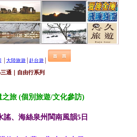
房
│
大陸旅遊
│
赴台遊
│
小三通｜自由行系列
之旅 (個別旅遊/文化參訪)
水謠、海絲泉州閩南風韻5日