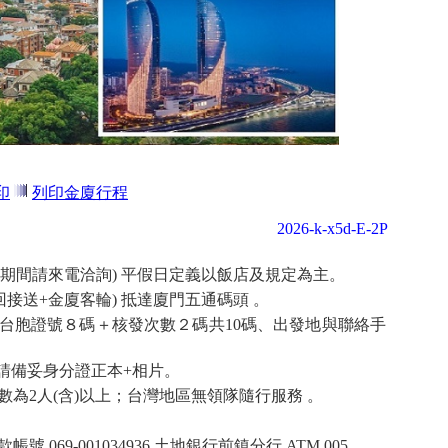
印
列印金廈行程
2026-k-x5d-E-2P
春節期間請來電洽詢) 平假日定義以飯店及規定為主。
回接送+金廈客輪) 抵達廈門五通碼頭 。
台胞證號８碼＋核發次數２碼共10碼、出發地與聯絡手
請備妥身分證正本+相片。
數為2人(含)以上；台灣地區無領隊隨行服務 。
069-001034936 土地銀行前鎮分行 ATM 005