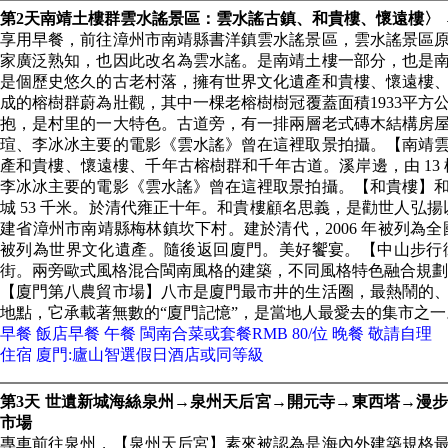
第2天南靖土樓群雲水謠景區：雲水謠古鎮、和貴樓、懷遠樓〉
享用早餐，前往漳州市南靖縣書洋鎮雲水謠景區，雲水謠景區
家廣泛熟知，也因此改名為雲水謠。是南靖土樓一部分，也是
是個歷史悠久的古老村落，擁有世界文化遺產和貴樓、懷遠樓、
成的榕樹群蔚為壯觀，其中一棵老榕樹樹冠覆蓋面積1933平方公
抱，是村里的一大特色。古道旁，有一排兩層老式磚木結構房
瑄、李冰冰主要的電影《雲水謠》曾在這裡取景拍攝。【南靖
產和貴樓、懷遠樓、千年古榕樹群和千年古道。溪岸邊，由 13
李冰冰主要的電影《雲水謠》曾在這裡取景拍攝。【和貴樓】
城 53 千米。於清代雍正十年。和貴樓顧名思義，是勸世人弘
建省漳州市南靖縣梅林鎮坎下村。建於清代，2006 年被列為全
被列為世界文化遺產。隨後返回廈門。美好饗宴。【中山步行
街。兩旁歐式風格混合閩南風格的建築，不同風格特色融合規劃
【廈門第八農貿市場】八市是廈門最市井的生活圈，最熱鬧的
地點，它承載著無數的“廈門記憶”，是當地人最愛去的集市之一
早餐 飯店早餐 午餐 閩南合菜或套餐RMB 80/位 晚餐 敬請自理
住宿 廈門:廬山智選假日酒店或同等級
第3天 世遺新城海絲泉州→泉州天后宮→開元寺→東西塔→漫
市場
專車前往泉州，【泉州天后宮】素來被認為是海內外建築規格