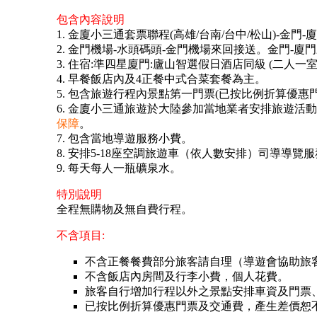
包含內容說明
1. 金廈小三通套票聯程(高雄/台南/台中/松山)-金門
2. 金門機場-水頭碼頭-金門機場來回接送。金門-廈
3. 住宿:準四星廈門:廬山智選假日酒店同級 (二人一
4. 早餐飯店內及4正餐中式合菜套餐為主。
5. 包含旅遊行程內景點第一門票(已按比例折算優惠門
6. 金廈小三通旅遊於大陸參加當地業者安排旅遊活
保障
。
7. 包含當地導遊服務小費。
8. 安排5-18座空調旅遊車（依人數安排）司導導覽
9. 每天每人一瓶礦泉水。
特別說明
全程無購物及無自費行程。
不含項目:
不含正餐餐費部分旅客請自理（導遊會協助旅
不含飯店內房間及行李小費，個人花費。
旅客自行增加行程以外之景點安排車資及門票
已按比例折算優惠門票及交通費，產生差價恕