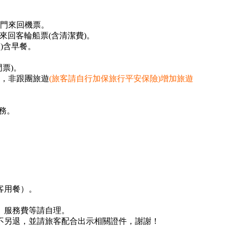
-廈門來回機票。
門來回客輪船票(含清潔費)。
室)含早餐。
票)。
動，非跟團旅遊
(旅客請自行加保旅行平安保險)增加旅遊
服務。
客用餐）。
、服務費等請自理。
不另退，並請旅客配合出示相關證件，謝謝！