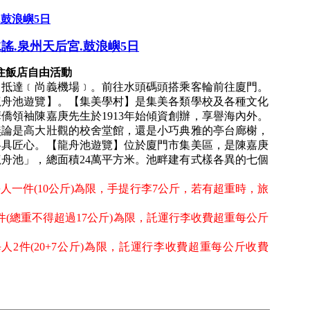
.鼓浪嶼5日
謠.泉州天后宮.鼓浪嶼5日
住飯店自由活動
】抵達﹝尚義機場﹞。前往水頭碼頭搭乘客輪前往廈門。
龍舟池遊覽】。【集美學村】是集美各類學校及各種文化
僑領袖陳嘉庚先生於1913年始傾資創辦，享譽海內外。
無論是高大壯觀的校舍堂館，還是小巧典雅的亭台廊榭，
各具匠心。【龍舟池遊覽】位於廈門市集美區，是陳嘉庚
舟池」，總面積24萬平方米。池畔建有式樣各異的七個
人一件(10公斤)為限，手提行李7公斤，若有超重時，旅
件(總重不得超過17公斤)為限，託運行李收費超重每公斤
2件(20+7公斤)為限，託運行李收費超重每公斤收費