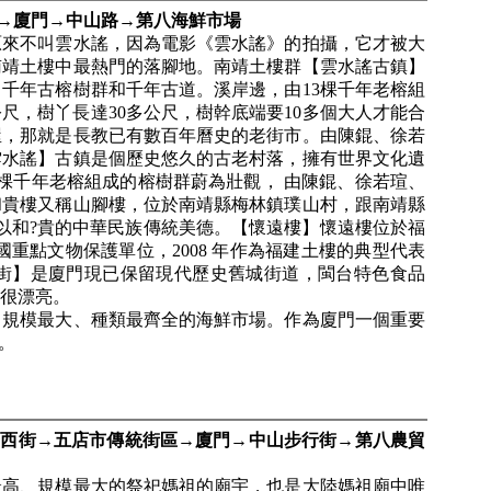
 →廈門→中山路→第八海鮮市場
原來不叫雲水謠，因為電影《雲水謠》的拍攝，它才被大
南靖土樓中最熱門的落腳地。南靖土樓群【雲水謠古鎮】
千年古榕樹群和千年古道。溪岸邊，由13棵千年老榕組
尺，樹丫長達30多公尺，樹幹底端要10多個大人才能合
屋，那就是長教已有數百年曆史的老街市。由陳錕、徐若
雲水謠】古鎮是個歷史悠久的古老村落，擁有世界文化遺
 棵千年老榕組成的榕樹群蔚為壯觀， 由陳錕、徐若瑄、
和貴樓又稱山腳樓，位於南靖縣梅林鎮璞山村，跟南靖縣
揚以和?貴的中華民族傳統美德。【懷遠樓】懷遠樓位於福
國重點文物保護單位，2008 年作為福建土樓的典型代表
街】是廈門現已保留現代歷史舊城街道，閩台特色食品
很漂亮。
、規模最大、種類最齊全的海鮮市場。作為廈門一個重要
。
步西街→五店市傳統街區→廈門→中山步行街→第八農貿
最高、規模最大的祭祀媽祖的廟宇，也是大陸媽祖廟中唯