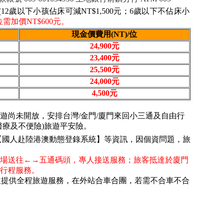
。(12歲以下小孩佔床可減NT$1,500元；6歲以下不佔床小
加價NT$600元。
現金價費用(NT)/位
24,900元
23,400元
25,500元
24,000元
4,500元
遊尚未開放，安排台灣/金門/廈門來回小三通及自由行
醫療及不便險)旅遊平安險。
【國人赴陸港澳動態登錄系統】等資訊，因個資問題，旅
場送往←→五通碼頭，專人接送服務；旅客抵達於廈門
行程服務。
機並提供全程旅遊服務，在外站合車合團，若需不合車不合