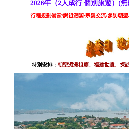
2026年（2人成行 個別旅遊）(無購
行程規劃備索/謁祖溯源/宗親交流/參訪朝聖
特別安排：
朝聖湄洲祖廟、福建世遺、探訪