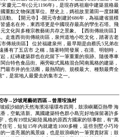
慶元二年(公元1196年)，是現存媽祖廟中建築規格最
全國重點文物保護單位。歷史上，媽祖故里莆田一度隸屬
活動。【開元寺】-開元寺創建於686年，為福建省規模
塔皆盛名在外，東西塔更是中國現存最高的孿生石塔。飛
多元文化與多種宗教藝術共存之景象。【西街傳統街區】
比。走進西街街傳統街區，泉州道地小吃文化，踏著古老
市傳統街區】 位於福建泉州，最早期是由蔡氏5兄弟在
遠播有了五店市 之稱，隨著時間發展，在清、明朝時，
宮起，紅磚建築群也在此留下一筆重重的痕跡。隨後專車
，閩台特色食品街。兩旁歐式風格混合閩南風格的建築，
廈門最市井的生活圈，最熱鬧的、規模最大、種類最齊全
憶”，是當地人最愛去的集市之一。
普陀寺→沙坡尾藝術西區→曾厝垵漁村
坡綏沙細的天然海濱浴場環布四周，鼓浪嶼屬亞熱帶 海
語花香，空氣清新。萬國建築特色群小島完好地保留著許多
宇，也有19世紀歐陸風格的原西方國家的領事館，有“萬
住宅，短短15年內就建造1000多幢，這些別墅小巧玲
嶼的一道亮麗的風景線，也是鼓浪嶼的一筆寶貴財富；鼓