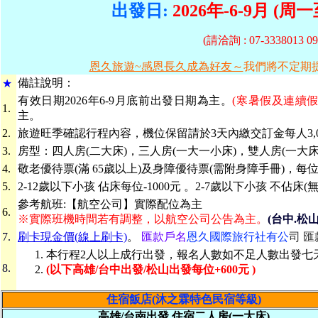
出發日:
2026年-6-9月 (周
(請洽詢 : 07-3338013
恩久旅遊~感恩長久成為好友～
我們將不定期
備
註說明：
★
有效日期
2026年6-9月底前出發日期為主。
(寒暑假及連續
1.
主。
2.
旅遊旺季確認行程內容，機位保留請於3天內繳交訂金每人3,
3.
房型：四人房(二大床)，三人房(一大一小床)，雙人房(一大床
4.
敬
老優待票(滿 65歲以上)及身障優待票(需附身障手冊)，每位
5.
2-12歲以下小孩 佔床每位-1000元 。2-7歲以下小孩 不佔床(無
參考航班:【航空公司】實際配位為主
6.
※實際班機時間若有調整，以航空公司公告為主。
(台中.松
7.
刷卡現金價(線上刷卡)
。
匯款戶名
恩久國際旅行社有公
司 匯
本行程2人以上成行出發，報名人數如不足人數出發七
8.
(以下高雄/台中出發/松山出發每位+600元 )
住宿飯店(沐之霖特色民宿等級)
高雄/台南出發 住宿二人房(一大床)