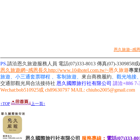
恩久旅遊~感
PS.
請洽恩久旅遊服務人員 電話(07)333-8013
傳真(07)-330985
恩久旅遊網~感恩長久http://www.104hotel.com.tw/~
恩久旅遊
專業
旅遊、小三通套票聯程 、客制旅遊、
來台商務履約
、
觀光地接
交通部觀光局合法接待社
恩久國際旅行社有限公司
請洽+886 7-3
Wechat:bob510925或 ch89630797 MAIL: chiuho2005@gmail.com
↑TOP
上一頁↑
恩久國際旅行社有限公司
服務
專線
：
電話(07)333-80