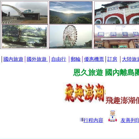
│
國內旅遊
│
國外旅遊
│
自由行
│
郵輪
│
優惠機票
│
訂房
│
大陸旅
恩久旅遊 國內離島團
飛趣澎湖
行程內容
友善列