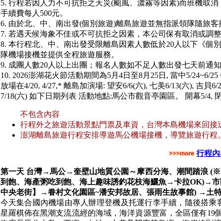
5. 行程若因人力不可抗拒之天災(颱風、濃霧等因素)而班機
手續費每人500元。
6. 由於北、中、南出發(個別旅遊)離島旅遊並無指派領隊隨旅客
7. 若遇天候海象不佳或不可抗拒之因素，本公司保有取消或調
8. 本行程北、中、南出發受限離島因素人數低於20人以下《
隊機場接機並提供全程旅遊服務。
9. 成團人數20人以上出團；報名人數如不足人數出發七天前通
10. 2026澎湖花火節活動期間為5月4日至8月25日, 當中5/24~6/2
放場在4/20, 4/27,* 離島加演場: 望安6/6(六), 七美6/13(六), 吉貝6
7/18(六) 如下日期列表 活動地點:馬公市觀音亭園區。 開幕5/4, 閉
不包含內容
行程外之旅遊活動景點門票及車資，台灣本島機場來回接
澎湖離島旅遊行程安排導遊馬公機場接機，導覽旅遊行程
行程內
第一天 台灣→馬公→奎壁山地質公園～摩西分海、潮間踏浪 (※
到飽、海產粥吃到飽、海上趣味誘釣花枝海鱺魚→卡拉OK)→
中央老街】→眷村文化園區~潘安邦故居、張雨生故事館) →土
今天集合國內機場由專人辦理登機及托運行李手續，隨後搭乘
星羅棋佈在黑潮支流流經的海域，海洋資源豐富，全區僅有19個