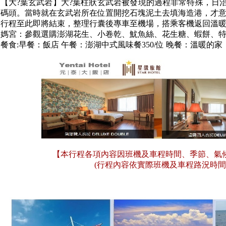
【大?葉玄武岩】大?葉柱狀玄武岩被發現的過程非常特殊，日
碼頭。當時就在玄武岩所在位置開挖石塊泥土去填海造港，才
行程至此即將結束，整理行囊後專車至機場，搭乘客機返回溫
媽宮：參觀選購澎湖花生、小卷乾、魷魚絲、花生糖、蝦餅、
餐食:早餐：飯店 午餐：澎湖中式風味餐350/位 晚餐：溫暖的家
【本行程各項內容因班機及車程時間、季節、氣
(行程內容依實際班機及車程路況時間