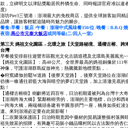
款，立碑明文以津貼獎勵居民矜憐生命、同時報請官府准以違者
度)
澎坊Pier3三號港：澎湖最大的免稅商店，提供全球旅客如同
品牌，讓旅客輕鬆追隨時尚魅力的腳步。
餐食:早餐：飯店 /午餐：澎湖中式風味餐350/位 /晚餐：B.B.Q 燒
夜宿:
馬公市元泰大飯店
或同等級(二/四人一室)
第三天 媽祖文化園區→北環之旅【天堂路秘境、通樑古榕、跨
台灣
早餐後安排前往遊覽市區觀光文化古蹟巡禮及北環島美麗風光~
【媽祖文化園區】：高48公尺、全世界最高的媽祖銅像於111年
神像，守護澎湖群島綻放神光；熱騰騰新地標景點， .
�狩窵繷怓担𩥝W道路【後寮天堂路】，後寮天堂路位在澎湖
彷彿一條通往碧藍大海與晴空的夢幻天堂路，加上清澈見底的
點！
【通樑古榕樹】樹齡將近四百年，日治初期還被列為台灣十大
【澎湖跨海大橋】緊鄰榕樹旁的，澎湖的主要地標，白沙和西
一跨海大橋，兩端橋頭各建有半圓形拱門一座，橋身如長虹淩
遺。來到澎湖必定要在此留影喔！
【二崁聚落保護區】日治時期竟因中藥材的貿易讓整個村落興旺
祖先致富的招牌，有興趣可花個小錢品嚐村民以古法製作的杏