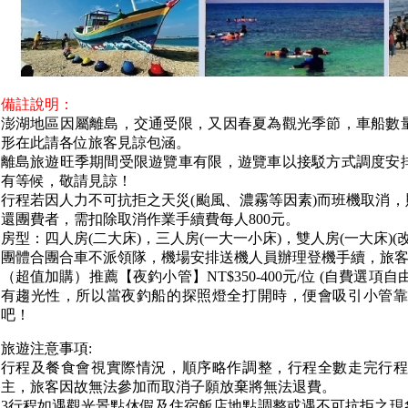
備註說明：
澎湖地區因屬離島，交通受限，又因春夏為觀光季節，車船數
形在此請各位旅客見諒包涵。
離島旅遊旺季期間受限遊覽車有限，遊覽車以接駁方式調度安排
有等候，敬請見諒！
行程若因人力不可抗拒之天災(颱風、濃霧等因素)而班機取消
還團費者，需扣除取消作業手續費每人800元。
房型：四人房(二大床)，三人房(一大一小床)，雙人房(一大床)(
團體合團合車不派領隊，機場安排送機人員辦理登機手續，旅
（超值加購）推薦【夜釣小管】NT$350-400元/位 (自費
有趨光性，所以當夜釣船的探照燈全打開時，便會吸引小管
吧！
旅遊注意事項:
行程及餐食會視實際情況，順序略作調整，行程全數走完行
主，旅客因故無法參加而取消子願放棄將無法退費。
3行程如遇觀光景點休假及住宿飯店地點調整或遇不可抗拒之現