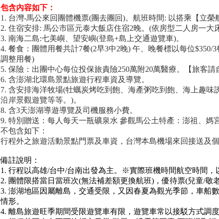
包含內容如下：
1. 台灣-馬公來回團體機票(團去團回)。航班時間: 以搭乘【立
2. 住宿安排: 馬公市區元泰大飯店住宿2晚。(依房型二人房一大
3. 南海二島:七美嶼、望安嶼(登島+島上交通遊覽車)。
4. 餐食：團體用餐共計7餐(2早3中2晚) 午、晚餐標以每位$350/3餐
調整用餐)
5. 保險：出團中心每位投保旅責險250萬附20萬醫療。【旅客
6. 含澎湖北環島景點旅遊行程車資及導覽。
7. 含安排海洋牧場(牡蠣炭烤吃到飽、海產粥吃到飽、海上趣
沿岸景觀遊覽等等。)。
8. 含3天澎湖導遊導覽及司機服務小費。
9. 特別贈送：每人每天一瓶礦泉水 參觀馬公土特產：澎祖、媽
不包含如下：
行程外之旅遊活動景點門票及車資，台灣本島機場來回接送及
備註說明：
1. 行程以高雄/台中/台南出發為主。※實際班機時間航空時間，
2. 團體限搭當日當班次(無法補差額更換航班)，優待票(兒童/敬老/
3. 澎湖地區因屬離島，交通受限，又因春夏為觀光季節，車船
情形。
4. 離島旅遊旺季期間受限遊覽車有限，遊覽車常以接駁方式調