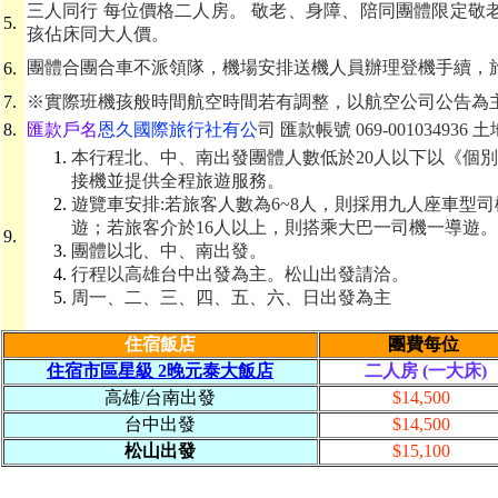
三人同行 每位價格二人房。 敬老、身障、陪同團體限定敬老優惠每
5.
孩佔床同大人價。
團體合團合車不派領隊，機場安排送機人員辦理登機手續，
6.
7.
※實際班機孩般時間航空時間若有調整，以航空公司公告為
8.
匯款戶名
恩久國際旅行社有公
司 匯款帳號 069-001034936
本行程北、中、南出發團體人數低於20人以下以《個
接機並提供全程旅遊服務。
遊覽車安排:若旅客人數為6~8人，則採用九人座車型司
遊；若旅客介於16人以上，則搭乘大巴一司機一導遊。
9.
團體以北、中、南出發。
行程以高雄台中出發為主。松山出發請洽。
周一、二、三、四、五、六、日出發為主
住宿飯店
團費每位
住宿市區星級 2晚元泰大飯店
二人房 (一大床)
高雄/台南出發
$14,500
台中出發
$14,500
松山出發
$15,100