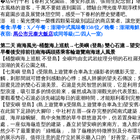
�玷w行十村【眷村文化園區、潘安邦故居、張雨生紀念館】堪
古風格的遊客，千萬不要錯過到園區，體驗台灣光復早期淳樸
有庭園步道及展覽休憩空間，感受一下眷村的歷史變遷吧。
澎 祖：菊光獎唯一榮獲四顆菊花級別認証的商店業者。讓您
餐食:早餐：X／午餐：澎湖中式風味餐350/位／晚餐：澎湖海鮮風味
夜宿:
馬公市元泰大飯店
或同等級(二/四人一室)
第二天 南海風光~桶盤海上巡航→七美嶼 (登島) 雙心石滬→望安
早餐後安排前往南海碼頭搭乘客輪遊覽南海迷人風景
【桶盤嶼海上巡航 不登島】全嶼均由玄武岩紋理分明的石柱羅
澎湖的黃石公園之稱。
【七美嶼 登島】(受限島上遊覽車合車為主)攝影者的獵影天堂
觸，剎那間就可體會到感動的心悸；感人肺腑的望夫石傳說；
甜蜜見證的雙心石滬美景。石滬是先民智慧的展現，它是利用
型浪漫，吸引眾多的情侶前來，儼然成為澎湖觀光的代表景點
要觀看雙心石滬必須先確認每日的退潮時間，才能順利看到完
【望安嶼 登島】(島上遊覽車)(受限島上遊覽車合車為主)望
在此留下足跡的大腳印；中社村古厝—保存完整的閩南式建築
緩、海岸線蜿蜒、島中央無際的草牛群悠遊其中，仿若置身歐
處，一座似海龜造型的建築，矗立於望安嶼的東南方。進入館
然少不了最重要的「綠蠵龜」，除了龜種的特徵辨別及分布環
的展示內容。值得注意的是佇立於展示廳入口的「好善堂」石碑