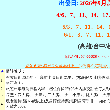
出發日:
2026年9
4/6、7、11、14、17
5/3、7、11、14、
6/1、3、7、11、1
(高雄/台中/
(請洽詢 : 07-3338013 09
恩久旅遊~感恩長久成為好友～
我們將不定期提供
備
註說明：
★
有效日期2026年9月底前出團日期為主。(寒暑假及連續假
1.
規定為主。
2.
旅遊旺季確認行程內容，機位保留請於3天內繳交訂金每人5,
3.
房型：四人房(二大床)，三人房(一大一小床)，雙人房(一大床
敬老優待(滿 65歲以上)及身障優待票(需附身障手冊)，如
4.
人數之30%。