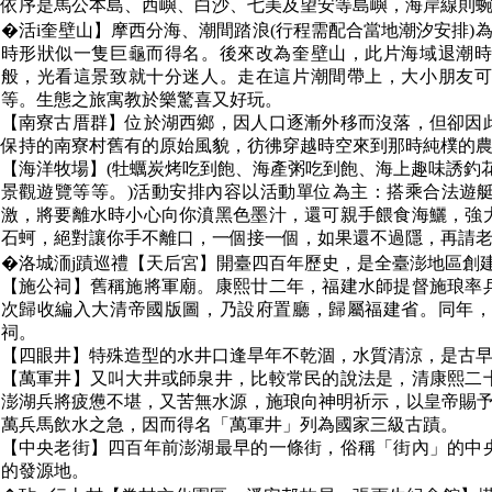
依序是馬公本島、西嶼、白沙、七美及望安等島嶼，海岸線則蜿蜒
�活i奎壁山】摩西分海、潮間踏浪(行程需配合當地潮汐安排)為
時形狀似一隻巨龜而得名。後來改為奎壁山，此片海域退潮
般，光看這景致就十分迷人。走在這片潮間帶上，大小朋友
等。生態之旅寓教於樂驚喜又好玩。
【南寮古厝群】位於湖西鄉，因人口逐漸外移而沒落，但卻因
保持的南寮村舊有的原始風貌，彷彿穿越時空來到那時純樸的
【海洋牧場】(牡蠣炭烤吃到飽、海產粥吃到飽、海上趣味誘釣
景觀遊覽等等。)活動安排內容以活動單位為主：搭乘合法遊
激，將要離水時小心向你濆黑色墨汁，還可親手餵食海鱺，強
石蚵，絕對讓你手不離口，一個接一個，如果還不過隱，再請
�洛城洏j蹟巡禮【天后宮】開臺四百年歷史，是全臺澎地區創
【施公祠】舊稱施將軍廟。康熙廿二年，福建水師提督施琅率
次歸收編入大清帝國版圖，乃設府置廳，歸屬福建省。同年
祠。
【四眼井】特殊造型的水井口逢旱年不乾涸，水質清涼，是古
【萬軍井】又叫大井或師泉井，比較常民的說法是，清康熙二
澎湖兵將疲憊不堪，又苦無水源，施琅向神明祈示，以皇帝賜予
萬兵馬飲水之急，因而得名「萬軍井」列為國家三級古蹟。
【中央老街】四百年前澎湖最早的一條街，俗稱「街內」的中
的發源地。