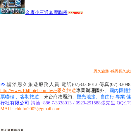
金廈小三通套票聯程
恩久旅遊~感恩長久成
PS.
請洽恩久旅遊服務人員 電話(07)333-8013
傳真(07)-33
http://www.104hotel.com.tw/~
恩久旅遊
專業辦理國外
、國內團體
票聯程 、客制旅遊、
來台商務履約
、
觀光地接、自由行
.專業
健
行社有限公司
請洽+886 7-3338013 / 0929-291588張先生 QQ:179
MAIL: chiuho2005@gmail.com