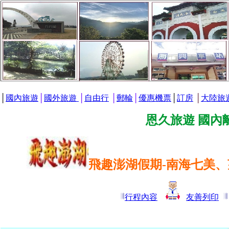
│
國內旅遊
│
國外旅遊
│
自由行
│
郵輪
│
優惠機票
│
訂房
│
大陸旅
恩久旅遊 國內
飛趣澎湖假期-南海七美、
行程內容
友善列印